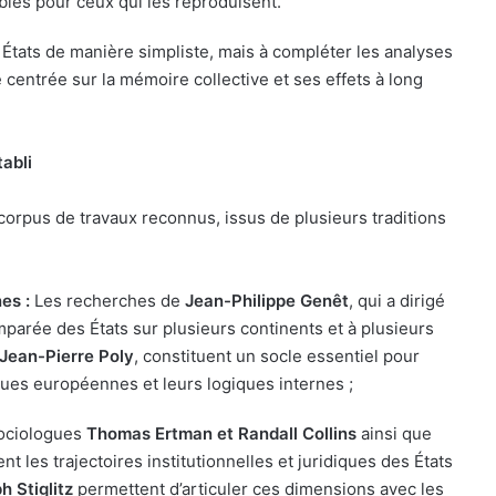
bles pour ceux qui les reproduisent.
 États de manière simpliste, mais à compléter les analyses
e centrée sur la mémoire collective et ses effets à long
tabli
 corpus de travaux reconnus, issus de plusieurs traditions
nes :
Les recherches de
Jean-Philippe Genêt
, qui a dirigé
parée des États sur plusieurs continents et à plusieurs
Jean-Pierre Poly
, constituent un socle essentiel pour
ques européennes et leurs logiques internes ;
sociologues
Thomas Ertman et Randall Collins
ainsi que
rent les trajectoires institutionnelles et juridiques des États
h Stiglitz
permettent d’articuler ces dimensions avec les