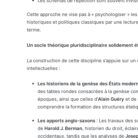
Les schémas de répétition sont souvent invisi
Cette approche ne vise pas à « psychologiser » les
historiques et politiques classiques par une lectur
terme.
Un socle théorique pluridisciplinaire solidement é
La construction de cette discipline s’appuie sur un
intellectuelles :
Les historiens de la genèse des États moder
des tables rondes consacrées à la genèse com
époques, ainsi que celles d’
Alain Guéry
et de
comprendre la formation des structures étati
Les apports anglo-saxons
: Les travaux des 
de
Harold J. Berman
, historien du droit, éclai
occidentaux, tandis que les analyses de
Josep