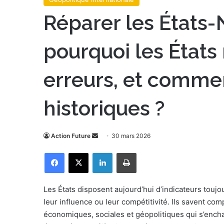
Réparer les États
pourquoi les États
erreurs, et commen
historiques ?
Action Future
E
30 mars 2026
n
Facebook
X
Linkedin
Imprimer
v
o
y
Les États disposent aujourd’hui d’indicateurs toujo
e
leur influence ou leur compétitivité. Ils savent com
r
économiques, sociales et géopolitiques qui s’encha
u