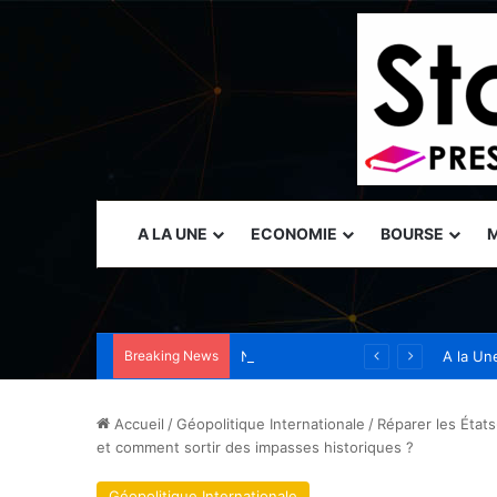
A LA UNE
ECONOMIE
BOURSE
M
Breaking News
Naser Taher, président et fondateur de MultiBank Group, a reçu le Prix d’excellence d’or des mains de Son Altesse Cheikh Nahyan bin Mubarak Al Nahyan récompensant son excellence dans les domaines de la FinTech, des actifs numériques et de la…
A la Un
Accueil
/
Géopolitique Internationale
/
Réparer les État
et comment sortir des impasses historiques ?
Géopolitique Internationale