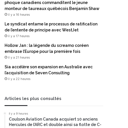
phoque canadiens commanditent le jeune
monteur de taureaux québécois Benjamin Shaw
il y a 16 heures
Le syndicat entame le processus de ratification
de l’entente de principe avec WestJet
il y a 17 heures
Hollow Jan : la légende du screamo coréen
embrase l’Europe pour la première fois
il y a 21 heures
Sia accélère son expansion en Australie avec
l’acquisition de Seven Consulting
il y a 22 heures
Articles les plus consultés
il y a 9 heures
Coulson Aviation Canada acquiert 10 anciens
Hercules de l’ARC et double ainsi sa flotte de C-