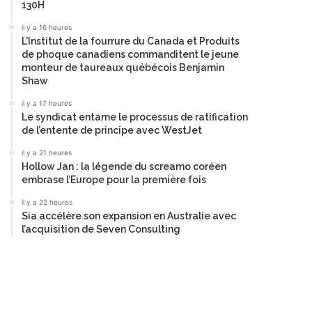
130H
il y a 16 heures
L’Institut de la fourrure du Canada et Produits
de phoque canadiens commanditent le jeune
monteur de taureaux québécois Benjamin
Shaw
il y a 17 heures
Le syndicat entame le processus de ratification
de l’entente de principe avec WestJet
il y a 21 heures
Hollow Jan : la légende du screamo coréen
embrase l’Europe pour la première fois
il y a 22 heures
Sia accélère son expansion en Australie avec
l’acquisition de Seven Consulting