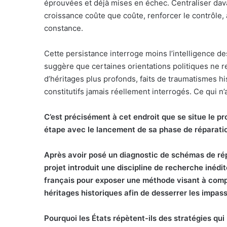
éprouvées et déjà mises en échec. Centraliser dav
n
croissance coûte que coûte, renforcer le contrôle,
c
constance.
o
u
Cette persistance interroge moins l’intelligence 
r
suggère que certaines orientations politiques ne r
r
d’héritages plus profonds, faits de traumatismes h
i
constitutifs jamais réellement interrogés. Ce qui n’
e
l
C’est précisément à cet endroit que se situe le pr
étape avec le lancement de sa phase de réparati
Après avoir posé un diagnostic de schémas de répé
projet introduit une discipline de recherche inédi
français pour exposer une méthode visant à comp
héritages historiques afin de desserrer les impass
Pourquoi les États répètent-ils des stratégies qui