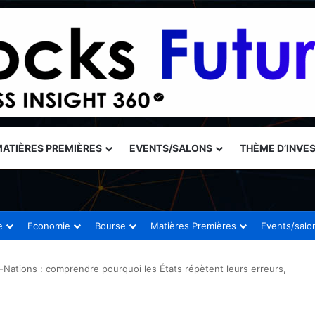
ATIÈRES PREMIÈRES
EVENTS/SALONS
THÈME D’INVE
e
Economie
Bourse
Matières Premières
Events/salo
s-Nations : comprendre pourquoi les États répètent leurs erreurs,