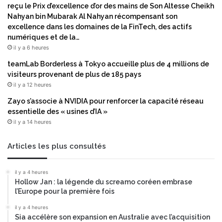
e
reçu le Prix d’excellence d’or des mains de Son Altesse Cheikh
r
s
Nahyan bin Mubarak Al Nahyan récompensant son
o
U
excellence dans les domaines de la FinTech, des actifs
f
S
numériques et de la…
i
c
il y a 6 heures
t
e
s
t
teamLab Borderless à Tokyo accueille plus de 4 millions de
é
t
visiteurs provenant de plus de 185 pays
n
e
il y a 12 heures
e
s
Zayo s’associe à NVIDIA pour renforcer la capacité réseau
r
e
essentielle des « usines d’IA »
g
m
il y a 14 heures
é
a
t
i
i
n
Articles les plus consultés
q
e
u
e
il y a 4 heures
e
t
Hollow Jan : la légende du screamo coréen embrase
s
l
l’Europe pour la première fois
e
e
n
B
il y a 4 heures
Sia accélère son expansion en Australie avec l’acquisition
q
i