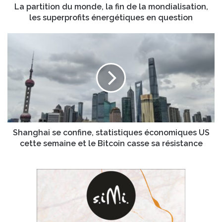
s
o
La partition du monde, la fin de la mondialisation,
s
n
les superprofits énergétiques en question
e
d
E
u
S
m
m
h
a
o
a
i
n
n
l
d
g
e
h
,
a
l
i
a
s
f
e
Shanghai se confine, statistiques économiques US
i
c
cette semaine et le Bitcoin casse sa résistance
n
o
d
n
e
f
l
i
a
n
m
e
o
,