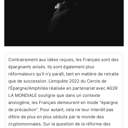
e
r
u
n
c
o
u
r
r
Contrairement aux idées reçues, les Français sont des
i
épargnants avisés. Ils sont également plus
e
réformateurs qu’il n’y paraît, tant en matière de retraite
l
que de succession. L’enquête 2022 du Cercle de
l’Épargne/Amphitéa réalisée en partenariat avec AG2R
LA MONDIALE souligne que dans un contexte
anxiogène, les Français demeurent en mode “épargne
de précaution”. Pour autant, cela ne leur interdit pas
d’être de plus en plus séduits par le monde des
cryptomonnaies. Sur la question de la réforme des