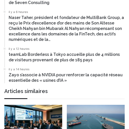
de Seven Consulting
u
t
e
c
il y a 6 heures
s
o
Naser Taher, président et fondateur de MultiBank Group, a
t
i
reçu le Prix d’excellence d’or des mains de Son Altesse
i
n
Cheikh Nahyan bin Mubarak Al Nahyan récompensant son
o
excellence dans les domaines de la FinTech, des actifs
c
numériques et de la…
n
a
s
il y a 12 heures
s
teamLab Borderless à Tokyo accueille plus de 4 millions
e
de visiteurs provenant de plus de 185 pays
s
il y a 14 heures
a
Zayo s’associe à NVIDIA pour renforcer la capacité réseau
r
essentielle des « usines d’IA »
é
s
Articles similaires
i
s
t
a
n
c