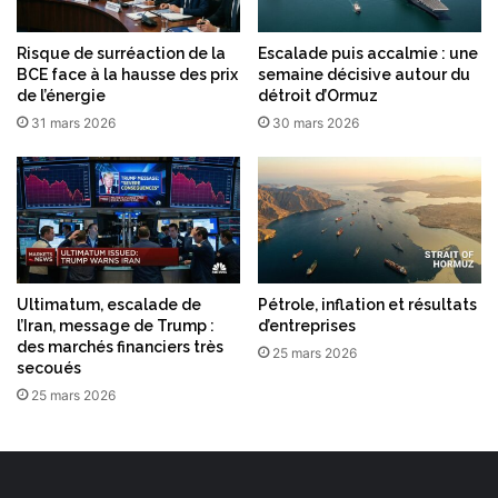
e
Risque de surréaction de la
Escalade puis accalmie : une
BCE face à la hausse des prix
semaine décisive autour du
de l’énergie
détroit d’Ormuz
31 mars 2026
30 mars 2026
Ultimatum, escalade de
Pétrole, inflation et résultats
l’Iran, message de Trump :
d’entreprises
des marchés financiers très
25 mars 2026
secoués
25 mars 2026