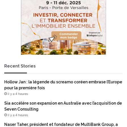
n
s
d
t
i
a
a
t
l
i
i
s
s
t
a
i
t
q
i
u
o
e
Recent Stories
n
s
,
é
l
c
Hollow Jan : la légende du screamo coréen embrase l’Europe
e
o
pour la première fois
s
n
il y a 4 heures
s
o
u
m
Sia accélère son expansion en Australie avec l’acquisition de
p
i
Seven Consulting
e
q
il y a 4 heures
r
u
Naser Taher, président et fondateur de MultiBank Group, a
p