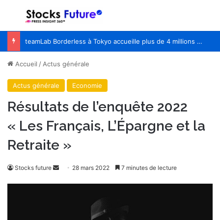
Menu
R
teamLab Borderless à Tokyo accueille plus de 4 millions de visiteurs provenant de plus de 185 pays
Accueil
/
Actus générale
Actus générale
Economie
Résultats de l’enquête 2022
« Les Français, L’Épargne et la
Retraite »
Stocks future
E
28 mars 2022
7 minutes de lecture
n
v
o
y