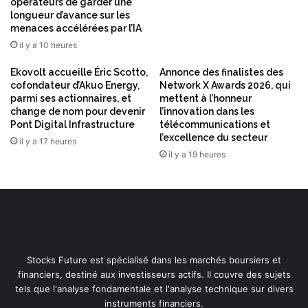
s
opérateurs de garder une
longueur d’avance sur les
u
menaces accélérées par l’IA
r
a
il y a 10 heures
p
Ekovolt accueille Éric Scotto,
Annonce des finalistes des
p
cofondateur d’Akuo Energy,
Network X Awards 2026, qui
a
parmi ses actionnaires, et
mettent à l’honneur
r
change de nom pour devenir
l’innovation dans les
e
Pont Digital Infrastructure
télécommunications et
i
l’excellence du secteur
il y a 17 heures
l
il y a 19 heures
p
o
u
r
l
e
s
Stocks Future est spécialisé dans les marchés boursiers et
i
financiers, destiné aux investisseurs actifs. Il couvre des sujets
n
tels que l'analyse fondamentale et l'analyse technique sur divers
f
instruments financiers.
r