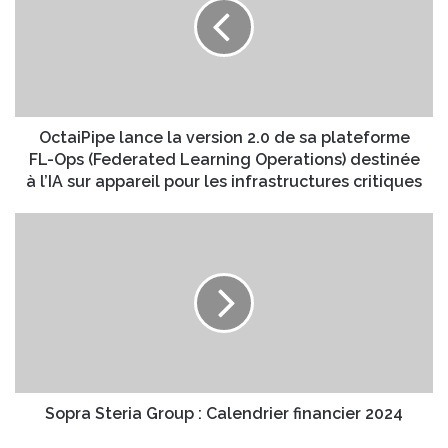
a
e
i
a
P
d
i
r
p
e
e
s
l
OctaiPipe lance la version 2.0 de sa plateforme
s
a
FL-Ops (Federated Learning Operations) destinée
e
n
à l’IA sur appareil pour les infrastructures critiques
E
c
m
e
S
a
l
o
i
a
p
l
v
r
e
a
r
S
s
t
i
e
o
r
n
i
Sopra Steria Group : Calendrier financier 2024
2
a