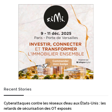
.
G
0
r
d
o
e
u
s
p
a
:
p
C
l
a
a
l
t
e
e
n
f
d
o
r
r
i
m
e
e
r
F
f
Recent Stories
L
i
-
n
O
a
Cyberattaques contre les réseaux d’eau aux États-Unis : les
p
n
retards de sécurisation des OT exposés
s
c