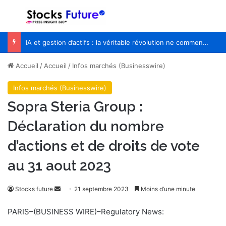
Menu
R
IA et gestion d’actifs : la véritable révolution ne commencera pas quand les robots remplaceront les financiers
Accueil
/
Accueil
/
Infos marchés (Businesswire)
Infos marchés (Businesswire)
Sopra Steria Group :
Déclaration du nombre
d’actions et de droits de vote
au 31 aout 2023
Stocks future
E
21 septembre 2023
Moins d’une minute
n
PARIS–(BUSINESS WIRE)–Regulatory News:
v
o