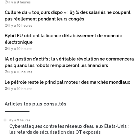
il y a 9 heures
(
i
F
Culture du « toujours dispo » : 63 % des salariés ne coupent
e
e
pas réellement pendant leurs congés
r
d
2
il y a 10 heures
e
0
Bybit EU obtient la licence d’établissement de monnaie
r
2
électronique
a
4
il y a 10 heures
t
e
IA et gestion d’actifs : la véritable révolution ne commencera
d
pas quand les robots remplaceront les financiers
L
il y a 10 heures
e
Le pétrole reste le principal moteur des marchés mondiaux
a
il y a 10 heures
r
n
i
Articles les plus consultés
n
g
il y a 9 heures
O
Cyberattaques contre les réseaux d’eau aux États-Unis :
p
les retards de sécurisation des OT exposés
e