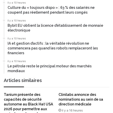
r
il y a 10 heures
Culture du « toujours dispo » : 63 % des salariés ne
a
coupent pas réellement pendant leurs congés
t
i
il y a 10 heures
o
Bybit EU obtient la licence d’établissement de monnaie
n
électronique
s
il y a 10 heures
)
IA et gestion d’actifs : la véritable révolution ne
d
commencera pas quand les robots remplaceront les
e
financiers
s
t
il y a 10 heures
i
Le pétrole reste le principal moteur des marchés
mondiaux
n
é
Articles similaires
e
à
l
Tanium présente des
Clinilabs annonce des
’
capacités de sécurité
nominations au sein de sa
I
autonome au Black Hat USA
direction médicale
A
2026 pour permettre aux
il y a 16 heures