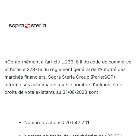
y
e
r
u
n
c
o
u
nConformément à l’article L.233-8 II du code de commerce
r
et l’article 223-16 du règlement général de l’Autorité des
r
marchés financiers, Sopra Steria Group (Paris:SOP)
i
informe ses actionnaires que le nombre d’actions et de
e
droits de vote existants au 31/08/2023 sont :
l
Nombre d’actions : 20 547 701