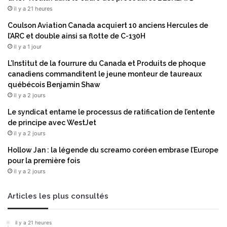
il y a 21 heures
Coulson Aviation Canada acquiert 10 anciens Hercules de
l’ARC et double ainsi sa flotte de C-130H
il y a 1 jour
L’Institut de la fourrure du Canada et Produits de phoque
canadiens commanditent le jeune monteur de taureaux
québécois Benjamin Shaw
il y a 2 jours
Le syndicat entame le processus de ratification de l’entente
de principe avec WestJet
il y a 2 jours
Hollow Jan : la légende du screamo coréen embrase l’Europe
pour la première fois
il y a 2 jours
Articles les plus consultés
il y a 21 heures