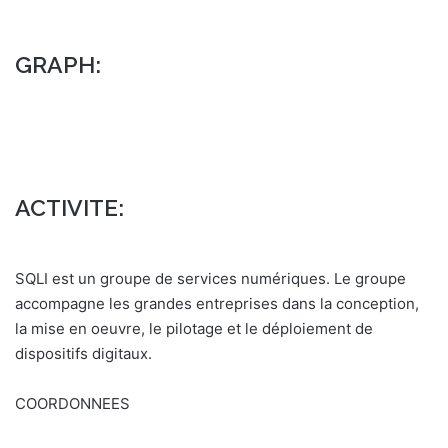
n
c
o
GRAPH:
u
r
r
i
e
l
ACTIVITE:
SQLI est un groupe de services numériques. Le groupe
accompagne les grandes entreprises dans la conception,
la mise en oeuvre, le pilotage et le déploiement de
dispositifs digitaux.
COORDONNEES