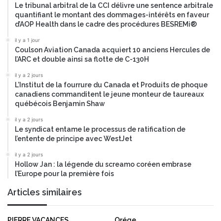
Le tribunal arbitral de la CCI délivre une sentence arbitrale
quantifiant le montant des dommages-intérêts en faveur
d’AOP Health dans le cadre des procédures BESREMi®
il y a 1 jour
Coulson Aviation Canada acquiert 10 anciens Hercules de
l’ARC et double ainsi sa flotte de C-130H
il y a 2 jours
L’Institut de la fourrure du Canada et Produits de phoque
canadiens commanditent le jeune monteur de taureaux
québécois Benjamin Shaw
il y a 2 jours
Le syndicat entame le processus de ratification de
l’entente de principe avec WestJet
il y a 2 jours
Hollow Jan : la légende du screamo coréen embrase
l’Europe pour la première fois
Articles similaires
PIERRE VACANCES
Orége