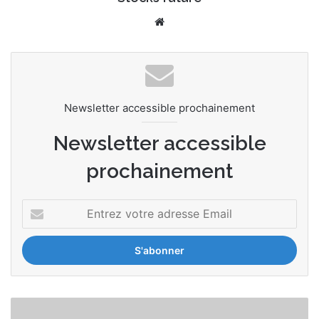
We
bsi
te
Newsletter accessible prochainement
Newsletter accessible
prochainement
E
n
t
r
e
z
v
S
o