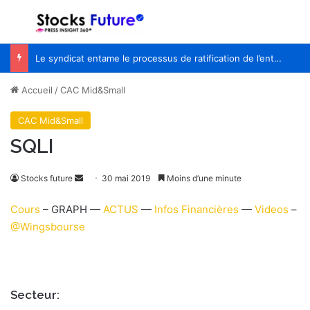
Menu
R
Le syndicat entame le processus de ratification de l’entente de principe avec WestJet
Accueil
/
CAC Mid&Small
CAC Mid&Small
SQLI
Stocks future
E
30 mai 2019
Moins d’une minute
n
Cours
– GRAPH —
ACTUS
—
Infos Financières
—
Videos
–
v
@Wingsbourse
o
y
e
r
Secteur:
u