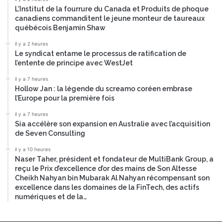
L’Institut de la fourrure du Canada et Produits de phoque
canadiens commanditent le jeune monteur de taureaux
québécois Benjamin Shaw
il y a 2 heures
Le syndicat entame le processus de ratification de
l’entente de principe avec WestJet
il y a 7 heures
Hollow Jan : la légende du screamo coréen embrase
l’Europe pour la première fois
il y a 7 heures
Sia accélère son expansion en Australie avec l’acquisition
de Seven Consulting
il y a 10 heures
Naser Taher, président et fondateur de MultiBank Group, a
reçu le Prix d’excellence d’or des mains de Son Altesse
Cheikh Nahyan bin Mubarak Al Nahyan récompensant son
excellence dans les domaines de la FinTech, des actifs
numériques et de la…