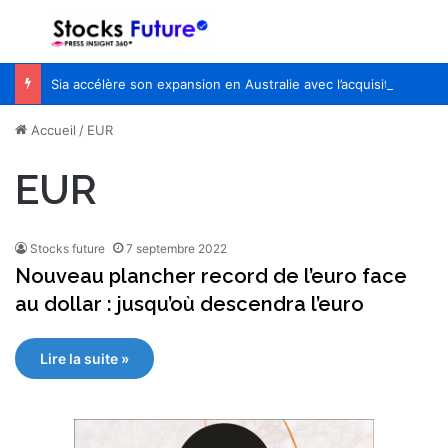
Menu
R
Sia accélère son expansion en Australie avec l’acquisition de Seven Consulting
Accueil
/
EUR
EUR
Stocks future
7 septembre 2022
Nouveau plancher record de l’euro face
au dollar : jusqu’où descendra l’euro
Lire la suite »