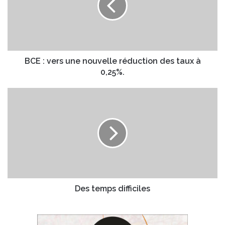
nouvelle
réduction
des
taux
à
0,25%.
BCE : vers une nouvelle réduction des taux à
0,25%.
Des
temps
difficiles
Des temps difficiles