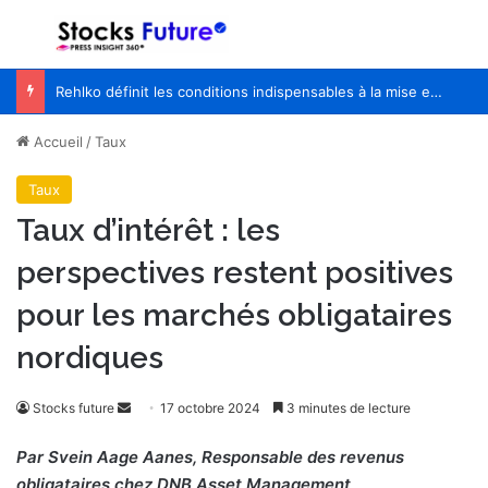
Menu
R
Rehlko définit les conditions indispensables à la mise en place d’une infrastructure électrique adaptée à l’IA, alors que les besoins énergétiques des centres de données évoluent
Accueil
/
Taux
Taux
Taux d’intérêt : les
perspectives restent positives
pour les marchés obligataires
nordiques
Envoyer
Stocks future
17 octobre 2024
3 minutes de lecture
un
Par Svein Aage Aanes, Responsable des revenus
courriel
obligataires chez DNB Asset Management