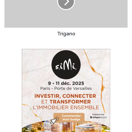
a
l
n
o
Trigano