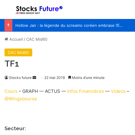
Menu
R
Hollow Jan : la légende du screamo coréen embrase l’Europe pour la première fois
Accueil
/
CAC Mid60
CAC Mid60
TF1
Stocks future
E
22 mai 2019
Moins d’une minute
n
Cours
– GRAPH — ACTUS —
Infos Financières
—
Videos
–
v
@Wingsbourse
o
y
e
r
Secteur:
u