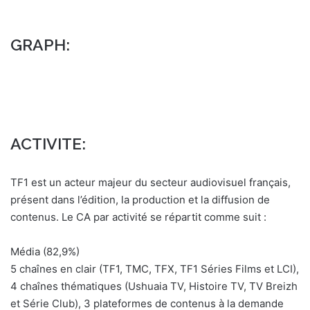
n
c
o
GRAPH:
u
r
r
i
e
l
ACTIVITE:
TF1 est un acteur majeur du secteur audiovisuel français,
présent dans l’édition, la production et la diffusion de
contenus. Le CA par activité se répartit comme suit :
Média (82,9%)
5 chaînes en clair (TF1, TMC, TFX, TF1 Séries Films et LCI),
4 chaînes thématiques (Ushuaia TV, Histoire TV, TV Breizh
et Série Club), 3 plateformes de contenus à la demande