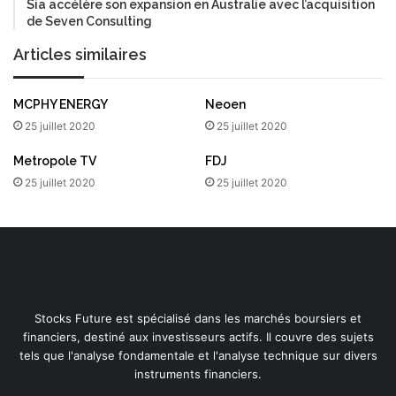
Sia accélère son expansion en Australie avec l’acquisition
de Seven Consulting
Articles similaires
MCPHY ENERGY
Neoen
25 juillet 2020
25 juillet 2020
Metropole TV
FDJ
25 juillet 2020
25 juillet 2020
Stocks Future est spécialisé dans les marchés boursiers et
financiers, destiné aux investisseurs actifs. Il couvre des sujets
tels que l'analyse fondamentale et l'analyse technique sur divers
instruments financiers.