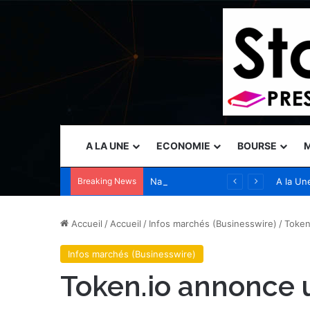
A LA UNE
ECONOMIE
BOURSE
M
Breaking News
Naser Taher, président et fondateur de MultiBank Group, a reçu le Prix d’excellence d’or des mains de Son Altesse Cheikh Nahyan bin Mubarak Al Nahyan récompensant son excellence dans les domaines de la FinTech, des actifs numériques et de la…
A la Un
Accueil
/
Accueil
/
Infos marchés (Businesswire)
/
Token
Infos marchés (Businesswire)
Token.io annonce 