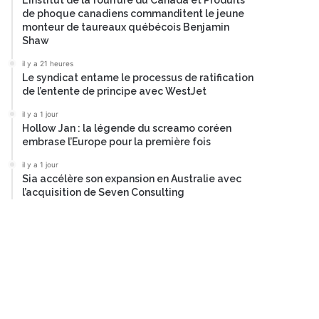
L’Institut de la fourrure du Canada et Produits
de phoque canadiens commanditent le jeune
monteur de taureaux québécois Benjamin
Shaw
il y a 21 heures
Le syndicat entame le processus de ratification
de l’entente de principe avec WestJet
il y a 1 jour
Hollow Jan : la légende du screamo coréen
embrase l’Europe pour la première fois
il y a 1 jour
Sia accélère son expansion en Australie avec
l’acquisition de Seven Consulting