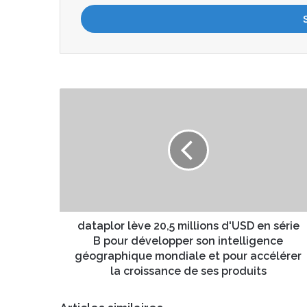
t
r
e
z
v
o
t
d
r
a
e
t
a
a
d
p
r
l
e
o
s
r
s
l
e
è
dataplor lève 20,5 millions d'USD en série
E
v
B pour développer son intelligence
m
e
géographique mondiale et pour accélérer
a
2
la croissance de ses produits
i
0
l
,