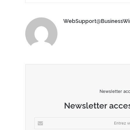
WebSupport@BusinessWi
Newsletter ac
Newsletter acce
E
n