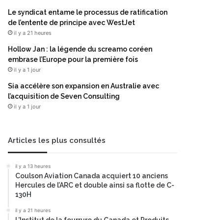
Le syndicat entame le processus de ratification
de l’entente de principe avec WestJet
il y a 21 heures
Hollow Jan : la légende du screamo coréen
embrase l’Europe pour la première fois
il y a 1 jour
Sia accélère son expansion en Australie avec
l’acquisition de Seven Consulting
il y a 1 jour
Articles les plus consultés
il y a 13 heures
Coulson Aviation Canada acquiert 10 anciens
Hercules de l’ARC et double ainsi sa flotte de C-
130H
il y a 21 heures