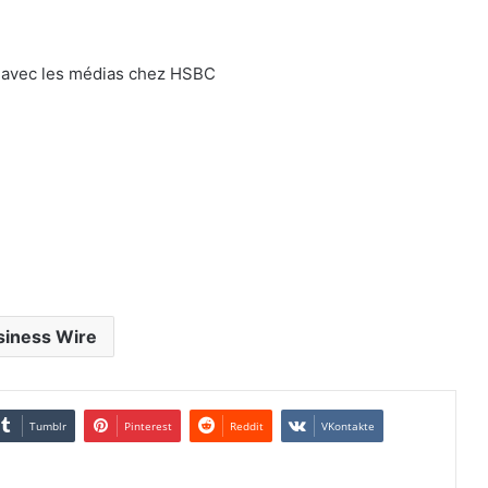
s avec les médias chez HSBC
siness Wire
Tumblr
Pinterest
Reddit
VKontakte