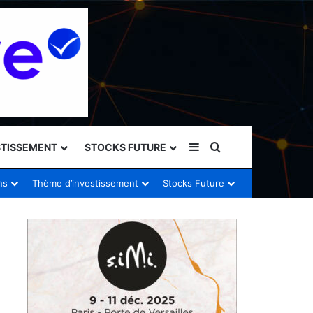
Sidebar (barre latéral
Rechercher
STISSEMENT
STOCKS FUTURE
ns
Thème d’investissement
Stocks Future