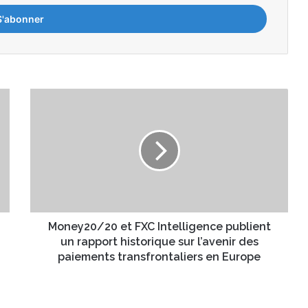
M
o
n
e
y
2
0
/
2
0
Money20/20 et FXC Intelligence publient
e
un rapport historique sur l’avenir des
t
paiements transfrontaliers en Europe
F
X
C