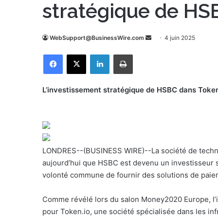
stratégique de HS
WebSupport@BusinessWire.com
E
4 juin 2025
n
Facebook
X
Linkedin
Imprimer
v
o
y
L’investissement stratégique de HSBC dans Token.i
e
r
u
n
c
LONDRES--(BUSINESS WIRE)--La société de techno
o
aujourd’hui que HSBC est devenu un investisseur st
u
volonté commune de fournir des solutions de paie
r
r
Comme révélé lors du salon Money2020 Europe, l
i
pour Token.io, une société spécialisée dans les in
e