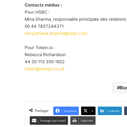
Contacts médias :
Pour HSBC :
Mina Sharma, responsable principale des relation
00 44 7837244371
mina.bharat.sharma@hsbc.com
Pour Token.io :
Rebecca Richardson
44 (0) 113 350 1922
token@iseepr.co.uk
Bu
Partager
Facebook
X
Linkedin
Partager par email
Imprimer