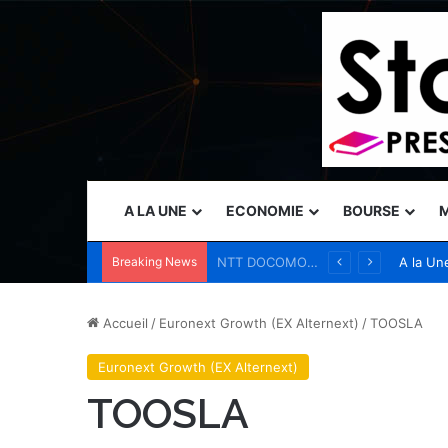
A LA UNE
ECONOMIE
BOURSE
M
Breaking News
Le programme Pink Changing Lives® de Mary Kay transforme une cause en un impact mesurable pour les femmes du monde entier
A la Un
Accueil
/
Euronext Growth (EX Alternext)
/
TOOSLA
Euronext Growth (EX Alternext)
TOOSLA