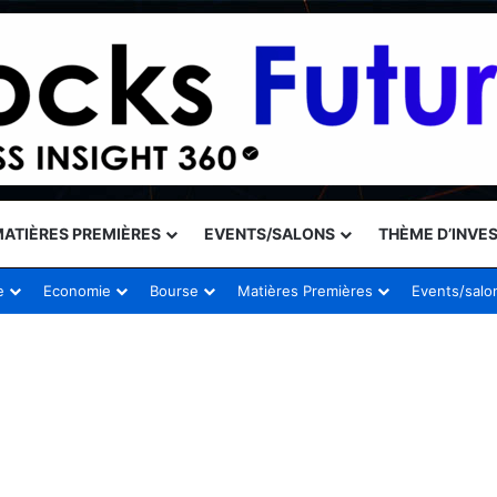
ATIÈRES PREMIÈRES
EVENTS/SALONS
THÈME D’INVE
e
Economie
Bourse
Matières Premières
Events/salo