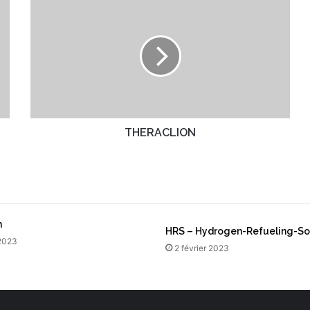
T
H
E
R
A
C
L
I
O
N
THERACLION
n
HRS – Hydrogen-Refueling-So
 2023
2 février 2023