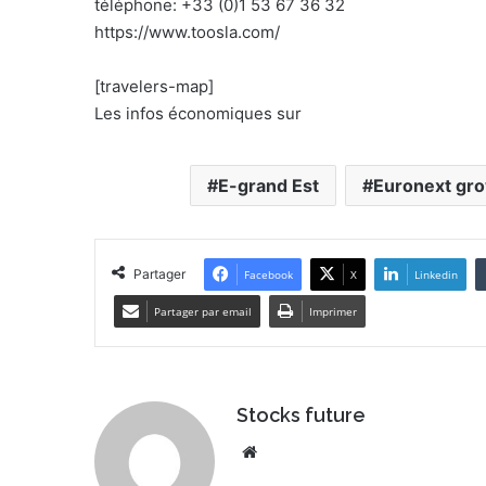
téléphone: +33 (0)1 53 67 36 32
https://www.toosla.com/
[travelers-map]
Les infos économiques sur
E-grand Est
Euronext gr
Partager
Facebook
X
Linkedin
Partager par email
Imprimer
Stocks future
We
bsi