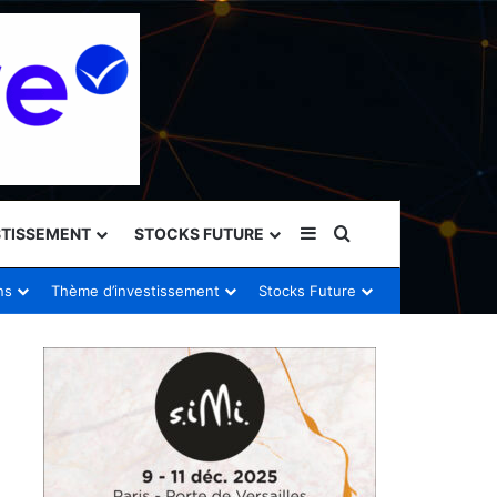
Sidebar (barre latéral
Rechercher
STISSEMENT
STOCKS FUTURE
ns
Thème d’investissement
Stocks Future