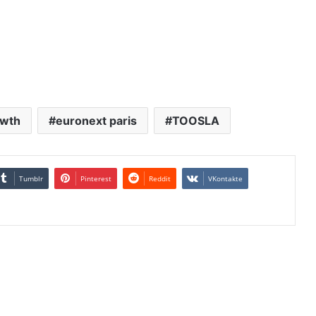
owth
euronext paris
TOOSLA
Tumblr
Pinterest
Reddit
VKontakte