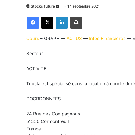
Stocks future
E
14 septembre 2021
n
Facebook
X
Linkedin
Imprimer
v
o
y
Cours
– GRAPH —
ACTUS
—
Infos Financières
— V
e
r
Secteur:
u
n
ACTIVITE:
c
o
Toosla est spécialisé dans la location à courte du
u
r
COORDONNEES
r
i
24 Rue des Compagnons
e
51350 Cormontreuil
l
France