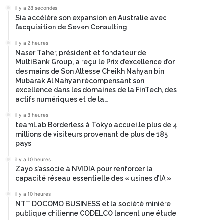
il y a 28 secondes
Sia accélère son expansion en Australie avec
l’acquisition de Seven Consulting
il y a 2 heures
Naser Taher, président et fondateur de
MultiBank Group, a reçu le Prix d’excellence d’or
des mains de Son Altesse Cheikh Nahyan bin
Mubarak Al Nahyan récompensant son
excellence dans les domaines de la FinTech, des
actifs numériques et de la…
il y a 8 heures
teamLab Borderless à Tokyo accueille plus de 4
millions de visiteurs provenant de plus de 185
pays
il y a 10 heures
Zayo s’associe à NVIDIA pour renforcer la
capacité réseau essentielle des « usines d’IA »
il y a 10 heures
NTT DOCOMO BUSINESS et la société minière
publique chilienne CODELCO lancent une étude