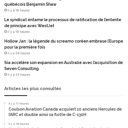
s
t
québécois Benjamin Shaw
t
o
il y a 18 heures
i
u
Le syndicat entame le processus de ratification de l’entente
q
r
de principe avec WestJet
u
n
il y a 19 heures
e
e
i
n
Hollow Jan : la légende du screamo coréen embrase l’Europe
s
t
pour la première fois
s
v
il y a 24 heures
u
e
Sia accélère son expansion en Australie avec l’acquisition de
e
r
Seven Consulting
d
s
il y a 24 heures
e
C
s
o
a
r
Articles les plus consultés
l
e
g
W
il y a 11 heures
u
e
Coulson Aviation Canada acquiert 10 anciens Hercules de
e
a
l’ARC et double ainsi sa flotte de C-130H
s
v
m
e
il y a 18 heures