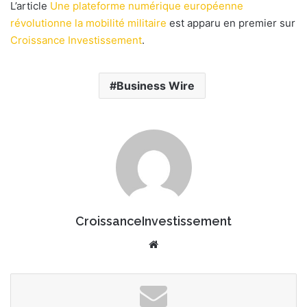
r
L’article
Une plateforme numérique européenne
u
révolutionne la mobilité militaire
est apparu en premier sur
n
Croissance Investissement
.
c
o
u
Business Wire
r
r
i
e
l
CroissanceInvestissement
We
bsi
te