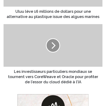
e
e
1
s
6
Uluu lève 16 millions de dollars pour une
s
m
alternative au plastique issue des algues marines
e
i
E
l
L
m
l
e
a
i
s
i
o
i
l
n
n
s
v
d
e
e
s
d
t
o
i
Les investisseurs particuliers mondiaux se
l
s
tournent vers CoreWeave et Oracle pour profiter
l
s
de l’essor du cloud dédié à l’IA
a
e
r
u
s
r
p
s
o