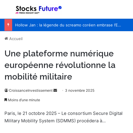
Menu
R
Hollow Jan : la légende du screamo coréen embrase l’Europe pour la première fois
Accueil
Une plateforme numérique
européenne révolutionne la
mobilité militaire
CroissanceInvestissement
E
3 novembre 2025
n
Moins d’une minute
v
o
Paris, le 21 octobre 2025 – Le consortium Secure Digital
y
Military Mobility System (SDMMS) procédera à...
e