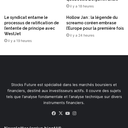
e
l
il y a 18 heures
’
Le syndicat entame le
Hollow Jan : la légende du
e
processus de ratification de
screamo coréen embrase
s
l’entente de principe avec
l’Europe pour la première fois
s
WestJet
il y a 24 heures
o
il y a 19 heures
r
d
u
c
l
o
u
d
Stocks Future est spécialisé dans les marchés boursiers et
d
financiers, destiné aux investisseurs actifs. Il couvre des sujets
é
tels que l'analyse fondamentale et l'analyse technique sur divers
d
instruments financiers.
i
Facebook
X
YouTube
Instagram
é
à
l