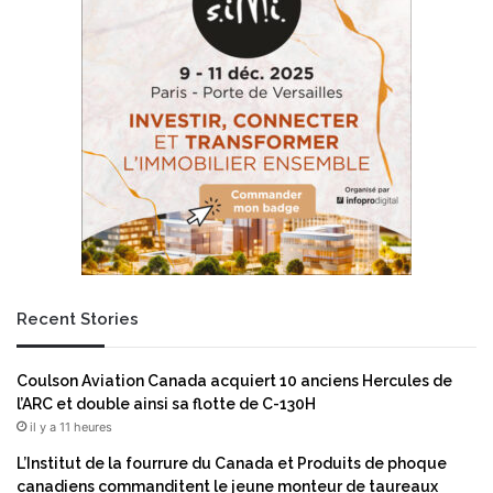
p
u
a
r
r
u
t
n
i
e
c
a
u
l
l
t
i
e
e
r
r
n
s
a
m
t
o
Recent Stories
i
n
v
d
e
i
Coulson Aviation Canada acquiert 10 anciens Hercules de
a
a
l’ARC et double ainsi sa flotte de C-130H
u
u
il y a 11 heures
p
x
l
s
L’Institut de la fourrure du Canada et Produits de phoque
a
e
canadiens commanditent le jeune monteur de taureaux