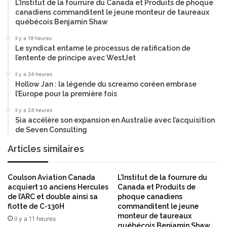
a
L’Institut de la fourrure du Canada et Produits de phoque
e
canadiens commanditent le jeune monteur de taureaux
r
t
québécois Benjamin Shaw
i
O
n
r
il y a 19 heures
e
a
Le syndicat entame le processus de ratification de
s
c
l’entente de principe avec WestJet
l
il y a 24 heures
e
Hollow Jan : la légende du screamo coréen embrase
p
l’Europe pour la première fois
o
u
il y a 24 heures
Sia accélère son expansion en Australie avec l’acquisition
r
de Seven Consulting
p
r
Articles similaires
o
f
i
Coulson Aviation Canada
L’Institut de la fourrure du
t
acquiert 10 anciens Hercules
Canada et Produits de
e
de l’ARC et double ainsi sa
phoque canadiens
r
flotte de C-130H
commanditent le jeune
monteur de taureaux
d
il y a 11 heures
québécois Benjamin Shaw