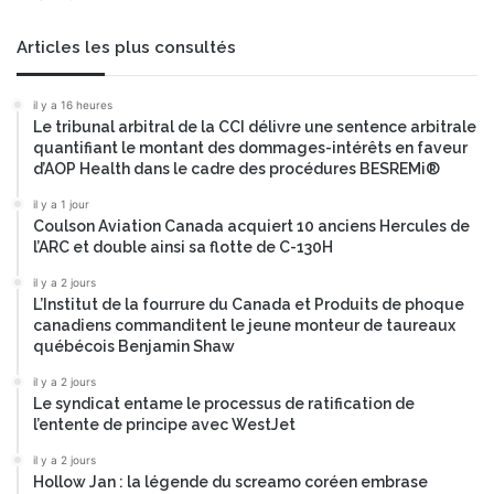
o
r
u
e
Articles les plus consultés
p
p
p
e
il y a 16 heures
o
u
Le tribunal arbitral de la CCI délivre une sentence arbitrale
u
v
quantifiant le montant des dommages-intérêts en faveur
r
e
d’AOP Health dans le cadre des procédures BESREMi®
f
n
o
t
il y a 1 jour
r
Coulson Aviation Canada acquiert 10 anciens Hercules de
d
l’ARC et double ainsi sa flotte de C-130H
m
é
e
p
il y a 2 jours
r
a
L’Institut de la fourrure du Canada et Produits de phoque
u
s
canadiens commanditent le jeune monteur de taureaux
n
s
québécois Benjamin Shaw
e
e
il y a 2 jours
n
r
Le syndicat entame le processus de ratification de
o
l
l’entente de principe avec WestJet
u
e
v
s
il y a 2 jours
e
Hollow Jan : la légende du screamo coréen embrase
t