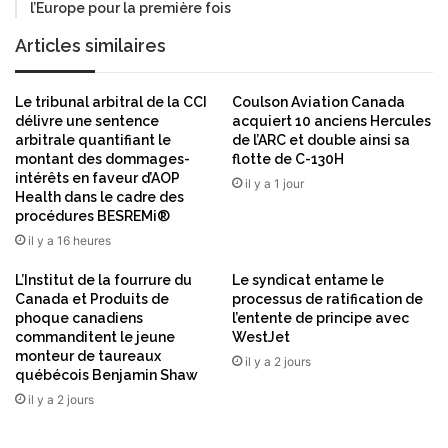
l
l’Europe pour la première fois
a
l
d
Articles similaires
e
e
e
d
n
e
Le tribunal arbitral de la CCI
Coulson Aviation Canada
t
s
délivre une sentence
acquiert 10 anciens Hercules
r
p
arbitrale quantifiant le
de l’ARC et double ainsi sa
e
r
montant des dommages-
flotte de C-130H
p
intérêts en faveur d’AOP
o
il y a 1 jour
r
Health dans le cadre des
j
procédures BESREMi®
i
e
s
il y a 16 heures
t
e
s
L’Institut de la fourrure du
Le syndicat entame le
d
p
Canada et Produits de
processus de ratification de
e
i
phoque canadiens
l’entente de principe avec
m
l
commanditent le jeune
WestJet
a
o
monteur de taureaux
il y a 2 jours
c
t
québécois Benjamin Shaw
h
e
il y a 2 jours
i
s
n
p