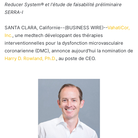
e
Reducer System® et l'étude de faisabilité préliminaire
r
SERRA-I
u
n
SANTA CLARA, Californie--(BUSINESS WIRE)--
VahatiCor,
c
Inc.
, une medtech développant des thérapies
o
interventionnelles pour la dysfonction microvasculaire
u
coronarienne (DMC), annonce aujourd'hui la nomination de
r
Harry D. Rowland, Ph.D.
, au poste de CEO.
r
i
e
l