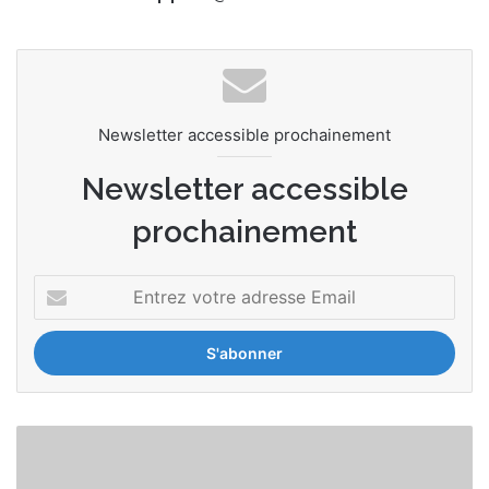
Newsletter accessible prochainement
Newsletter accessible
prochainement
E
n
t
r
e
z
v
M
o
o
t
o