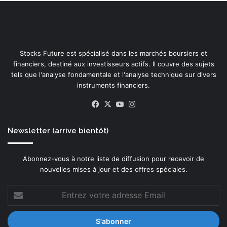
e
o
s
u
-
r
o
s
u
’
Stocks Future est spécialisé dans les marchés boursiers et
t
é
financiers, destiné aux investisseurs actifs. Il couvre des sujets
i
t
tels que l'analyse fondamentale et l'analyse technique sur divers
l
e
instruments financiers.
s
n
u
d
Facebook
X
YouTube
Instagram
l
r
t
e
r
à
Newsletter (arrive bientôt)
a
t
p
o
Abonnez-vous à notre liste de diffusion pour recevoir de
r
u
nouvelles mises à jour et des offres spéciales.
é
s
c
l
Entrez
i
e
votre
s
s
adresse
e
s
Email
s
e