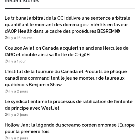
t
Recent Stories
i
é
o
p
n
Le tribunal arbitral de la CCI délivre une sentence arbitrale
a
s
quantifiant le montant des dommages-intérêts en faveur
r
d
d’AOP Health dans le cadre des procédures BESREMi®
S
’
il y a 16 heures
h
é
i
c
Coulson Aviation Canada acquiert 10 anciens Hercules de
b
o
l’ARC et double ainsi sa flotte de C-130H
a
n
il y a 1 jour
u
o
L’Institut de la fourrure du Canada et Produits de phoque
r
m
canadiens commanditent le jeune monteur de taureaux
a
i
québécois Benjamin Shaw
M
e
il y a 2 jours
a
c
c
i
Le syndicat entame le processus de ratification de l’entente
h
r
de principe avec WestJet
i
c
il y a 2 jours
n
u
e
Hollow Jan : la légende du screamo coréen embrase l’Europe
l
G
pour la première fois
a
r
il y a 2 jours
i