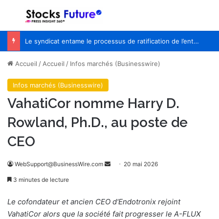
Menu
R
Le syndicat entame le processus de ratification de l’entente de principe avec WestJet
Accueil
/
Accueil
/
Infos marchés (Businesswire)
Infos marchés (Businesswire)
VahatiCor nomme Harry D.
Rowland, Ph.D., au poste de
CEO
WebSupport@BusinessWire.com
E
20 mai 2026
n
3 minutes de lecture
v
o
Le cofondateur et ancien CEO d'Endotronix rejoint
y
VahatiCor alors que la société fait progresser
le A-FLUX