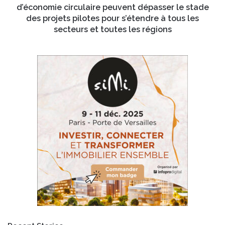
m
m
d’économie circulaire peuvent dépasser le stade
s
o
des projets pilotes pour s’étendre à tous les
(
n
secteurs et toutes les régions
N
t
a
r
n
e
o
c
t
o
e
m
c
m
h
e
)
n
s
t
e
l
r
e
a
s
r
s
a
o
c
l
h
u
e
t