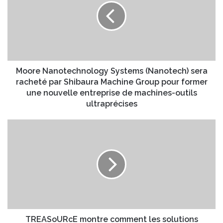
r
r
e
e
a
N
d
a
r
n
e
o
s
t
Moore Nanotechnology Systems (Nanotech) sera
s
e
racheté par Shibaura Machine Group pour former
e
c
une nouvelle entreprise de machines-outils
E
h
ultraprécises
m
n
a
o
T
i
l
R
l
o
E
g
A
y
S
S
o
y
U
s
R
t
c
e
E
TREASoURcE montre comment les solutions