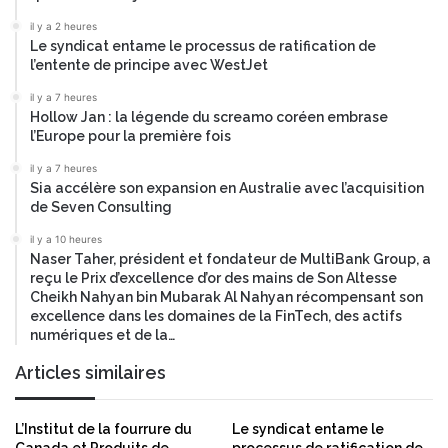
s
r
a
il y a 2 heures
é
Le syndicat entame le processus de ratification de
u
g
l’entente de principe avec WestJet
s
i
a
o
il y a 7 heures
l
n
Hollow Jan : la légende du screamo coréen embrase
o
a
l’Europe pour la première fois
n
u
il y a 7 heures
I
x
Sia accélère son expansion en Australie avec l’acquisition
N
à
de Seven Consulting
D
l
E
a
il y a 10 heures
X
Naser Taher, président et fondateur de MultiBank Group, a
c
™
reçu le Prix d’excellence d’or des mains de Son Altesse
o
Cheikh Nahyan bin Mubarak Al Nahyan récompensant son
2
n
excellence dans les domaines de la FinTech, des actifs
6
f
numériques et de la…
é
r
Articles similaires
e
n
c
L’Institut de la fourrure du
Le syndicat entame le