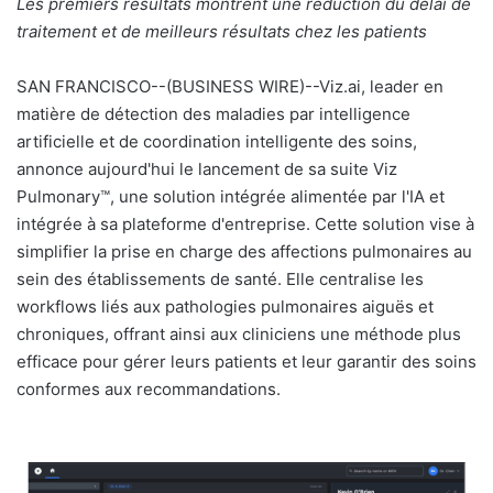
Les premiers résultats montrent une réduction du délai de
y
traitement et de meilleurs résultats chez les patients
e
r
SAN FRANCISCO--(BUSINESS WIRE)--Viz.ai, leader en
u
matière de détection des maladies par intelligence
n
artificielle et de coordination intelligente des soins,
c
annonce aujourd'hui le lancement de sa suite Viz
o
Pulmonary™, une solution intégrée alimentée par l'IA et
u
intégrée à sa plateforme d'entreprise. Cette solution vise à
r
simplifier la prise en charge des affections pulmonaires au
r
sein des établissements de santé. Elle centralise les
i
workflows liés aux pathologies pulmonaires aiguës et
e
chroniques, offrant ainsi aux cliniciens une méthode plus
l
efficace pour gérer leurs patients et leur garantir des soins
conformes aux recommandations.