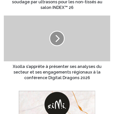
m
soudage par ultrasons pour les non-tissés au
e
p
salon INDEX™ 26
E
a
m
n
X
a
y
s
i
e
o
l
t
l
D
l
u
a
k
s
a
’
n
a
e
p
Xsolla s’apprête à présenter ses analyses du
f
p
secteur et ses engagements régionaux à la
o
r
conférence Digital Dragons 2026
n
ê
t
t
p
e
r
à
o
p
g
r
r