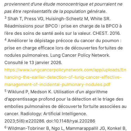
proviennent d'une étude monocentrique et pourraient ne
pas être représentatifs de la population générale.
3
Shah T, Press VG, Huisingh-Scheetz M, White SR.
Réadmissions pour BPCO : prise en charge de la BPCO à
l’ère des soins de santé axés sur la valeur. CHEST. 2016.
4
Améliorer le dépistage précoce du cancer du poumon :
prise en charge efficace lors de découvertes fortuites de
nodules pulmonaires. Lung Cancer Policy Network.
Consulté le 13 janvier 2026.
https://www.lungcancerpolicynetwork.com/app/uploads/En
hancing-the-earlier-detection-of-lung-cancer-effective-
management-of-incidental-pulmonary-nodules.pdf
5
Wiklund P, Medson K. Utilisation d'un algorithme
d'apprentissage profond pour la détection et le triage des
embolies pulmonaires de découverte fortuite associées au
cancer. Radiology: Artificial Intelligence.
2023;5(6):e220286. doi:10.1148/ryai.220286
6
Wildman-Tobriner B, Ngo L, Mammarappallil JG, Konkel B,