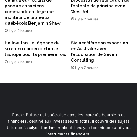
Canada et Produits de
processus de ratification de
e
phoque canadiens
l’entente de principe avec
D
commanditent le jeune
WestJet
i
monteur de taureaux
il y a 2 heures
g
québécois Benjamin Shaw
i
il y a 2 heures
t
a
Hollow Jan : la légende du
Sia accélère son expansion
l
screamo coréen embrase
en Australie avec
D
l’Europe pour la première fois
l’acquisition de Seven
r
Consulting
il y a 7 heures
a
il y a 7 heures
g
o
n
s
2
0
2
Stocks Future est spécialisé dans les marchés boursiers et
6
financiers, destiné aux investisseurs actifs. Il couvre des sujets
tels que l'analyse fondamentale et l'analyse technique sur divers
instruments financiers.