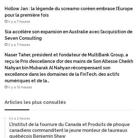
a
c
Hollow Jan : la légende du screamo coréen embrase l’Europe
s
t
pour la première fois
o
e
il y a 7 heures
n
u
s
r
Sia accélère son expansion en Australie avec l’acquisition de
p
e
Seven Consulting
o
t
il y a 7 heures
u
s
Naser Taher, président et fondateur de MultiBank Group, a
r
e
reçu le Prix d’excellence d’or des mains de Son Altesse Cheikh
l
s
Nahyan bin Mubarak Al Nahyan récompensant son
e
e
excellence dans les domaines de la FinTech, des actifs
s
n
numériques et de la…
n
g
il y a 10 heures
o
a
n
g
-
e
Articles les plus consultés
t
m
i
e
il y a 2 heures
s
n
L’Institut de la fourrure du Canada et Produits de phoque
s
t
canadiens commanditent le jeune monteur de taureaux
é
s
québécois Benjamin Shaw