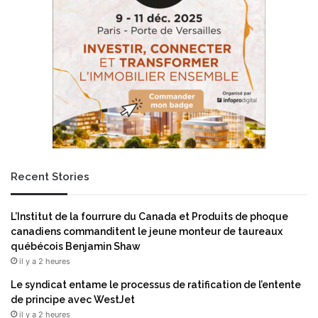
é
e
s
s
e
s
n
e
t
r
e
l
r
e
s
s
e
o
s
u
a
d
n
Recent Stories
a
a
g
l
e
y
L’Institut de la fourrure du Canada et Produits de phoque
p
s
canadiens commanditent le jeune monteur de taureaux
a
e
québécois Benjamin Shaw
r
s
il y a 2 heures
u
d
l
u
Le syndicat entame le processus de ratification de l’entente
t
s
de principe avec WestJet
r
e
il y a 2 heures