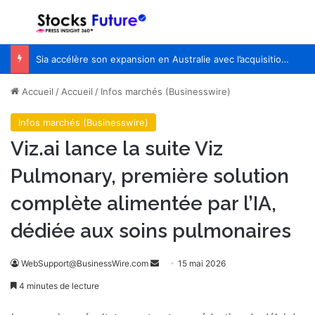
Menu
R
Sia accélère son expansion en Australie avec l’acquisition de Seven Consulting
Accueil
/
Accueil
/
Infos marchés (Businesswire)
Infos marchés (Businesswire)
Viz.ai lance la suite Viz
Pulmonary, première solution
complète alimentée par l’IA,
dédiée aux soins pulmonaires
WebSupport@BusinessWire.com
E
15 mai 2026
n
4 minutes de lecture
v
o