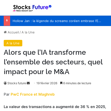
Menu
R
Hollow Jan : la légende du screamo coréen embrase l’Europe pour la première fois
Accueil
/
A la Une
A la Une
Alors que l’IA transforme
l’ensemble des secteurs, quel
impact pour le M&A
Envoyer
Stocks future
19 février 2026
6 minutes de lecture
un
Par
PwC France et Maghreb
courriel
La valeur des transactions a augmenté de 36 % en 2025,