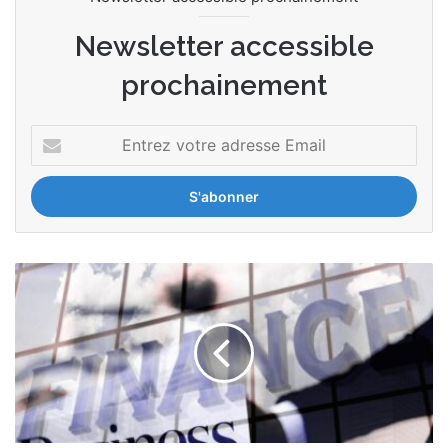
Newsletter accessible
prochainement
Entrez
votre
adresse
Email
RISQUES
PAYS
&
SECTORIELS
-
2026
:
l’heure
de