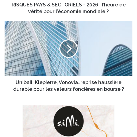
vérité
RISQUES PAYS & SECTORIELS - 2026 : l’heure de
pour
vérité pour l’économie mondiale ?
l’économie
mondiale
Unibail,
?
Klepierre,
Vonovia…
reprise
haussière
durable
pour
les
valeurs
foncières
Unibail, Klepierre, Vonovia…reprise haussière
en
durable pour les valeurs foncières en bourse ?
bourse
?