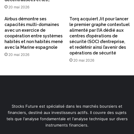
20 mai 2026
Airbus démontre ses
Torq acquiert Jit pour lancer
capacités multi-domaines
le premier graphe contextuel
avec un exercice de
alimenté par l’IA dédié aux
coopération entre systèmes
centres d’opérations de
habités et non habités mené
sécurité (SOC) d’entreprise,
avec la Marine espagnole
et redéfinir ainsi l’avenir des
opérations de sécurité
20 mai 2026
20 mai 2026
Stocks Future est spécialisé dans les marchés boursiers et
financiers, destiné aux investisseurs actifs. Il couvre des sujets
tels que l'analyse fondamentale et l'analyse technique sur divers
instruments financiers.