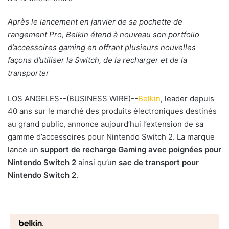
v
o
Après le lancement en janvier de sa pochette de
y
rangement Pro, Belkin étend à nouveau son portfolio
e
d’accessoires gaming en offrant plusieurs nouvelles
r
façons d’utiliser la Switch, de la recharger et de la
u
transporter
n
c
LOS ANGELES--(BUSINESS WIRE)--
Belkin
, leader depuis
o
40 ans sur le marché des produits électroniques destinés
u
au grand public, annonce aujourd’hui l’extension de sa
r
gamme d’accessoires pour Nintendo Switch 2. La marque
r
lance un
support de recharge Gaming avec poignées pour
i
Nintendo Switch 2
ainsi qu’un
sac de transport pour
e
Nintendo Switch 2
.
l