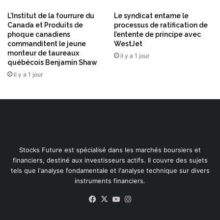
d
L’Institut de la fourrure du
Le syndicat entame le
e
Canada et Produits de
processus de ratification de
r
phoque canadiens
l’entente de principe avec
é
commanditent le jeune
WestJet
s
monteur de taureaux
il y a 1 jour
o
québécois Benjamin Shaw
u
il y a 1 jour
d
r
e
l
e
p
r
Stocks Future est spécialisé dans les marchés boursiers et
o
financiers, destiné aux investisseurs actifs. Il couvre des sujets
b
tels que l'analyse fondamentale et l'analyse technique sur divers
l
instruments financiers.
è
m
Facebook
X
YouTube
Instagram
e
d