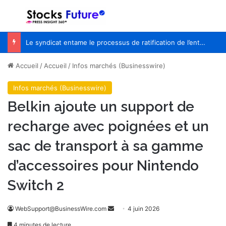
Menu
R
Le syndicat entame le processus de ratification de l’entente de principe avec WestJet
Accueil
/
Accueil
/
Infos marchés (Businesswire)
Infos marchés (Businesswire)
Belkin ajoute un support de
recharge avec poignées et un
sac de transport à sa gamme
d’accessoires pour Nintendo
Switch 2
WebSupport@BusinessWire.com
E
4 juin 2026
n
4 minutes de lecture