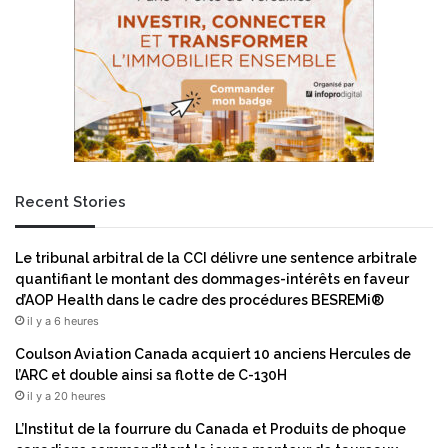
b
m
é
e
r
g
a
r
l
â
e
c
s
e
u
à
r
u
Recent Stories
l
n
’
e
I
a
Le tribunal arbitral de la CCI délivre une sentence arbitrale
A
c
quantifiant le montant des dommages-intérêts en faveur
q
q
d’AOP Health dans le cadre des procédures BESREMi®
u
u
il y a 6 heures
i
i
f
s
Coulson Aviation Canada acquiert 10 anciens Hercules de
a
i
l’ARC et double ainsi sa flotte de C-130H
v
t
il y a 20 heures
o
i
L’Institut de la fourrure du Canada et Produits de phoque
r
o