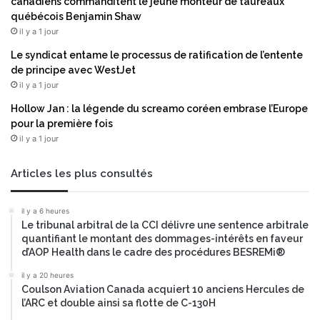
canadiens commanditent le jeune monteur de taureaux
i
n
québécois Benjamin Shaw
s
s
il y a 1 jour
e
t
l
r
Le syndicat entame le processus de ratification de l’entente
e
a
de principe avec WestJet
s
t
il y a 1 jour
g
é
Hollow Jan : la légende du screamo coréen embrase l’Europe
é
g
pour la première fois
a
i
il y a 1 jour
n
q
t
u
s
e
Articles les plus consultés
d
e
u
t
il y a 6 heures
n
a
Le tribunal arbitral de la CCI délivre une sentence arbitrale
u
u
quantifiant le montant des dommages-intérêts en faveur
m
r
d’AOP Health dans le cadre des procédures BESREMi®
é
e
r
c
il y a 20 heures
Coulson Aviation Canada acquiert 10 anciens Hercules de
i
r
l’ARC et double ainsi sa flotte de C-130H
q
u