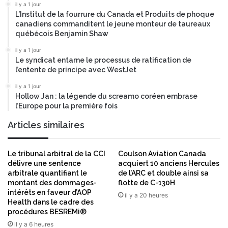
u
t
il y a 1 jour
e
e
L’Institut de la fourrure du Canada et Produits de phoque
m
canadiens commanditent le jeune monteur de taureaux
e
québécois Benjamin Shaw
n
il y a 1 jour
t
Le syndicat entame le processus de ratification de
d
l’entente de principe avec WestJet
e
c
il y a 1 jour
Hollow Jan : la légende du screamo coréen embrase
a
l’Europe pour la première fois
d
r
Articles similaires
e
s
c
Le tribunal arbitral de la CCI
Coulson Aviation Canada
l
délivre une sentence
acquiert 10 anciens Hercules
é
arbitrale quantifiant le
de l’ARC et double ainsi sa
s
montant des dommages-
flotte de C-130H
intérêts en faveur d’AOP
a
il y a 20 heures
Health dans le cadre des
f
procédures BESREMi®
i
il y a 6 heures
n