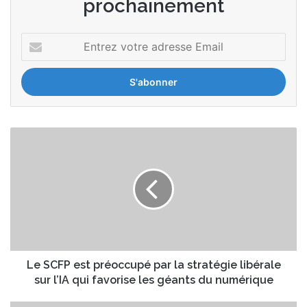
prochainement
E
n
t
r
e
z
v
L
o
e
t
S
r
C
e
F
a
P
d
e
r
s
e
t
s
p
Le SCFP est préoccupé par la stratégie libérale
s
r
sur l’IA qui favorise les géants du numérique
e
é
E