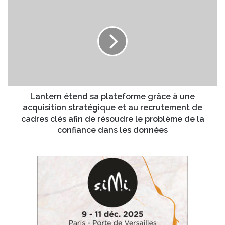
o
L
m
c
a
a
c
n
i
u
t
l
p
e
é
r
p
n
a
é
r
t
l
e
Lantern étend sa plateforme grâce à une
a
n
acquisition stratégique et au recrutement de
s
d
cadres clés afin de résoudre le problème de la
t
s
confiance dans les données
r
a
a
p
t
l
é
a
g
t
i
e
e
f
l
o
i
r