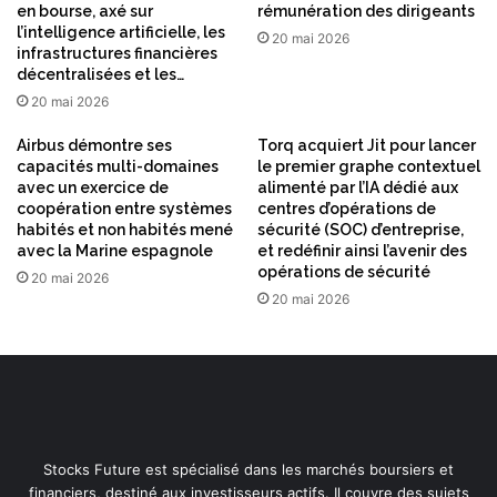
en bourse, axé sur
rémunération des dirigeants
l’intelligence artificielle, les
20 mai 2026
infrastructures financières
décentralisées et les…
20 mai 2026
Airbus démontre ses
Torq acquiert Jit pour lancer
capacités multi-domaines
le premier graphe contextuel
avec un exercice de
alimenté par l’IA dédié aux
coopération entre systèmes
centres d’opérations de
habités et non habités mené
sécurité (SOC) d’entreprise,
avec la Marine espagnole
et redéfinir ainsi l’avenir des
opérations de sécurité
20 mai 2026
20 mai 2026
Stocks Future est spécialisé dans les marchés boursiers et
financiers, destiné aux investisseurs actifs. Il couvre des sujets