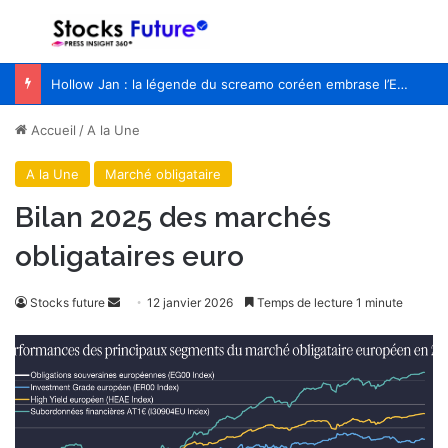
Menu
R
Hollow Jan : la légende du screamo coréen embrase l’Europe pour la première fois
Accueil
/
A la Une
A la Une
Marché obligataire
Bilan 2025 des marchés
obligataires euro
Envoyer
Stocks future
12 janvier 2026
Temps de lecture 1 minute
un
courriel