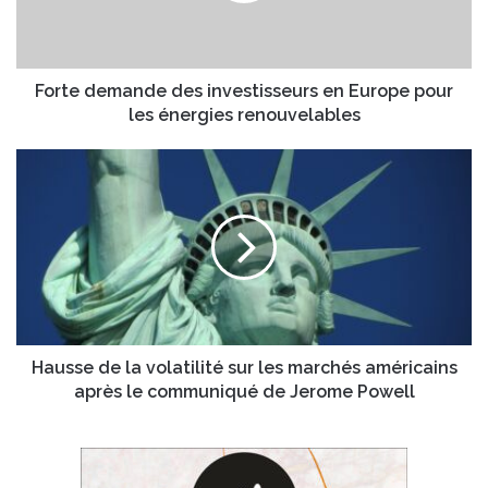
pour
les
énergies
renouvelables
Forte demande des investisseurs en Europe pour
les énergies renouvelables
Hausse
de
la
volatilité
sur
les
marchés
américains
après
le
Hausse de la volatilité sur les marchés américains
communiqué
après le communiqué de Jerome Powell
de
Jerome
Powell