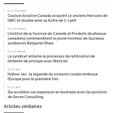
r
d
il y a 13 heures
é
Coulson Aviation Canada acquiert 10 anciens Hercules de
g
l’ARC et double ainsi sa flotte de C-130H
r
i
il y a 21 heures
L’Institut de la fourrure du Canada et Produits de phoque
n
canadiens commanditent le jeune monteur de taureaux
g
québécois Benjamin Shaw
o
l
il y a 21 heures
a
Le syndicat entame le processus de ratification de
d
l’entente de principe avec WestJet
e
il y a 1 jour
Hollow Jan : la légende du screamo coréen embrase
l’Europe pour la première fois
il y a 1 jour
Sia accélère son expansion en Australie avec l’acquisition
de Seven Consulting
Articles similaires