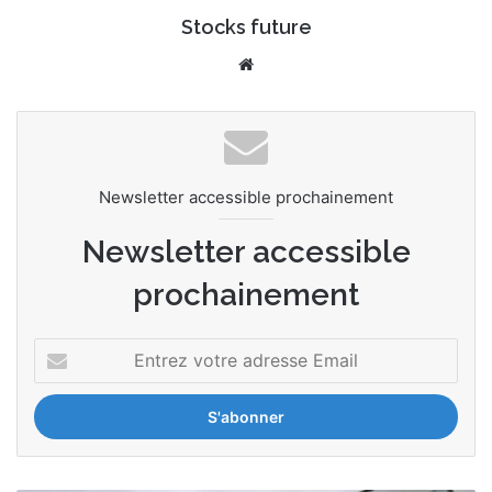
Stocks future
We
bsi
te
Newsletter accessible prochainement
Newsletter accessible
prochainement
E
n
t
r
e
z
v