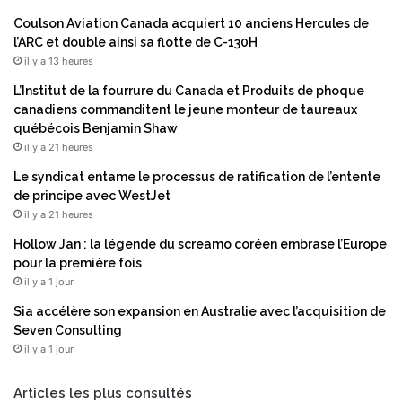
’
é
Coulson Aviation Canada acquiert 10 anciens Hercules de
i
n
l’ARC et double ainsi sa flotte de C-130H
n
e
il y a 13 heures
f
r
l
g
L’Institut de la fourrure du Canada et Produits de phoque
a
i
canadiens commanditent le jeune monteur de taureaux
t
e
québécois Benjamin Shaw
i
p
il y a 21 heures
o
o
Le syndicat entame le processus de ratification de l’entente
n
u
de principe avec WestJet
r
il y a 21 heures
s
u
Hollow Jan : la légende du screamo coréen embrase l’Europe
i
pour la première fois
v
il y a 1 jour
e
Sia accélère son expansion en Australie avec l’acquisition de
n
Seven Consulting
t
il y a 1 jour
l
e
u
Articles les plus consultés