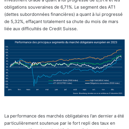
obligations souveraines de 6,71%. Le segment des AT1
u
n
(dettes subordonnées financières) a quant à lui progressé
c
de 5,32%, effaçant totalement sa chute du mois de mars
o
liée aux difficultés de Credit Suisse.
u
r
r
i
e
l
La performance des marchés obligataires l’an dernier a été
particulièrement soutenue par le fort repli des taux en