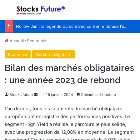
Menu
R
Hollow Jan : la légende du screamo coréen embrase l’Europe pour la première fois
Accueil
/
Economie
Economie
Marché obligataire
Bilan des marchés obligataires
: une année 2023 de rebond
Stocks future
E
15 janvier 2024
2 minutes de lecture
n
L’an dernier, tous les segments du marché obligataire
v
européen ont enregistré des performances positives. Le
o
segment High Yield a réalisé le parcours le plus solide,
y
avec une progression de 12,08% en moyenne. Le segment
e
Investment Grade a quant à lui progressé de 8,01% et les
r