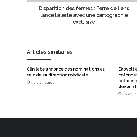
s
i
e
o
Disparition des fermes : Terre de liens
E
n
lance l’alerte avec une cartographie
m
d
exclusive
a
e
i
s
l
f
e
Articles similaires
r
m
e
Clinilabs annonce des nominations au
Ekovolt a
s
sein de sa direction médicale
cofondat
:
actionna
il y a 2 heures
T
devenir P
e
il y a 3 
r
r
e
d
e
l
i