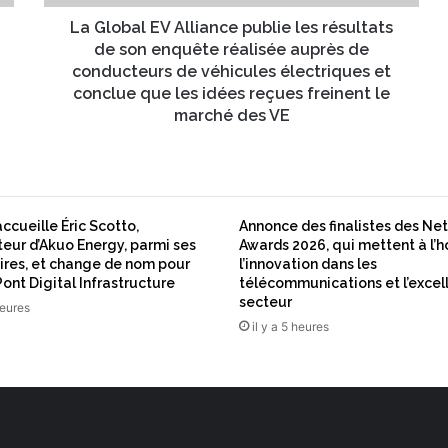
E
V
La Global EV Alliance publie les résultats
A
de son enquête réalisée auprès de
l
conducteurs de véhicules électriques et
l
conclue que les idées reçues freinent le
i
marché des VE
a
n
c
e
p
ccueille Éric Scotto,
Annonce des finalistes des Ne
u
eur d’Akuo Energy, parmi ses
Awards 2026, qui mettent à l’
b
ires, et change de nom pour
l’innovation dans les
l
ont Digital Infrastructure
télécommunications et l’excel
i
secteur
heures
e
il y a 5 heures
l
e
s
r
é
s