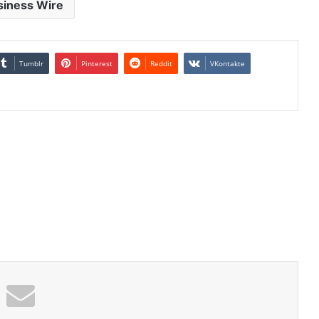
siness Wire
Tumblr
Pinterest
Reddit
VKontakte