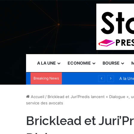
A LA UNE
ECONOMIE
BOURSE
M
Breaking News
Rehlko définit les conditions indispensables à la mise en place d’une infrastructure électrique adaptée à l’IA, alors que les besoins énergétiques des centres de données évoluent
A la Un
Accueil
/
Bricklead et Juri’Predis lancent « Dialogue », u
service des avocats
Bricklead et Juri’P