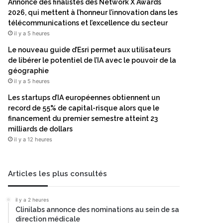
Annonce des finalistes des Network X Awards
2026, qui mettent à l’honneur l’innovation dans les
télécommunications et l’excellence du secteur
il y a 5 heures
Le nouveau guide d’Esri permet aux utilisateurs
de libérer le potentiel de l’IA avec le pouvoir de la
géographie
il y a 5 heures
Les startups d’IA européennes obtiennent un
record de 55% de capital-risque alors que le
financement du premier semestre atteint 23
milliards de dollars
il y a 12 heures
Articles les plus consultés
il y a 2 heures
Clinilabs annonce des nominations au sein de sa
direction médicale