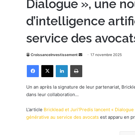
Dialogue », une no
d’intelligence artif
service des avocat
CroissanceInvestissement
E
17 novembre 2025
n
Facebook
X
Linkedin
Imprimer
v
o
y
Un an après la signature de leur partenariat, Brick
e
dans leur collaboration...
r
u
L’article
Bricklead et Juri’Predis lancent « Dialogue »
n
générative au service des avocats
est apparu en p
c
o
u