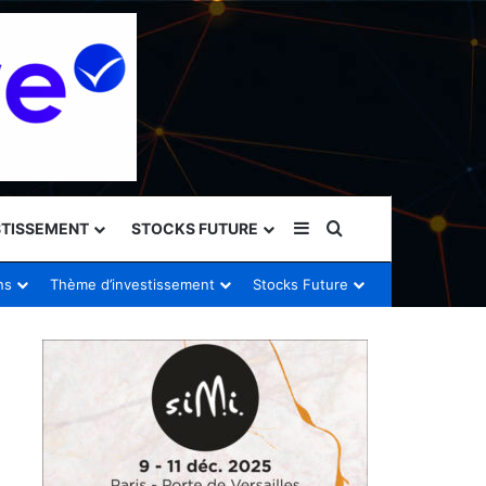
Sidebar (barre latéral
Rechercher
STISSEMENT
STOCKS FUTURE
ns
Thème d’investissement
Stocks Future