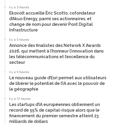
il y a 3 heures
Ekovolt accueille Éric Scotto, cofondateur
d’Akuo Energy, parmi ses actionnaires, et
change de nom pour devenir Pont Digital
Infrastructure
il y a 5 heures
Annonce des finalistes des Network X Awards
2026, qui mettent à l’honneur l’innovation dans
les télécommunications et l’excellence du
secteur
il y a 5 heures
Le nouveau guide d’Esri permet aux utilisateurs
de libérer le potentiel de l’IA avec le pouvoir de
la géographie
il y a 12 heures
Les startups d’IA européennes obtiennent un
record de 55% de capital-risque alors que le
financement du premier semestre atteint 23
milliards de dollars