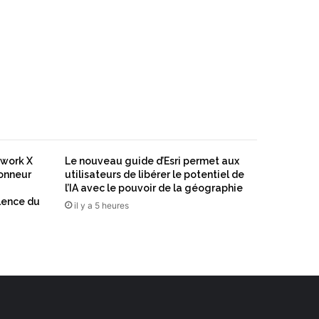
twork X
Le nouveau guide d’Esri permet aux
honneur
utilisateurs de libérer le potentiel de
l’IA avec le pouvoir de la géographie
lence du
il y a 5 heures