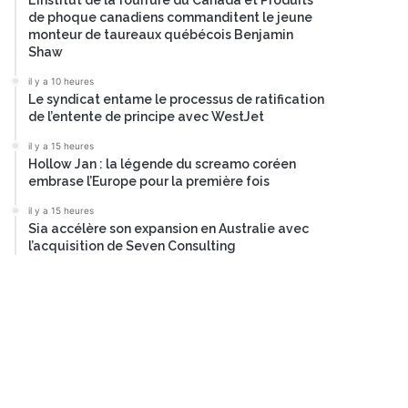
L’Institut de la fourrure du Canada et Produits
de phoque canadiens commanditent le jeune
monteur de taureaux québécois Benjamin
Shaw
il y a 10 heures
Le syndicat entame le processus de ratification
de l’entente de principe avec WestJet
il y a 15 heures
Hollow Jan : la légende du screamo coréen
embrase l’Europe pour la première fois
il y a 15 heures
Sia accélère son expansion en Australie avec
l’acquisition de Seven Consulting