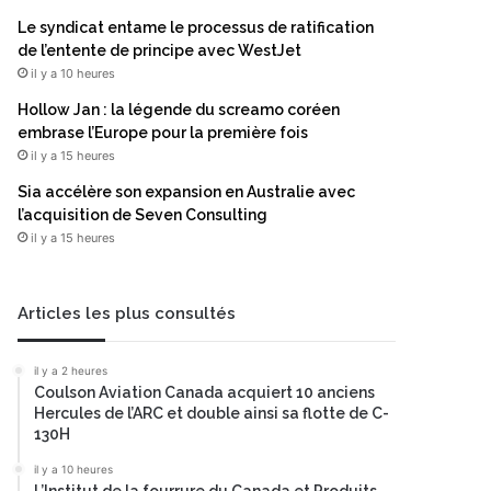
Le syndicat entame le processus de ratification
de l’entente de principe avec WestJet
il y a 10 heures
Hollow Jan : la légende du screamo coréen
embrase l’Europe pour la première fois
il y a 15 heures
Sia accélère son expansion en Australie avec
l’acquisition de Seven Consulting
il y a 15 heures
Articles les plus consultés
il y a 2 heures
Coulson Aviation Canada acquiert 10 anciens
Hercules de l’ARC et double ainsi sa flotte de C-
130H
il y a 10 heures