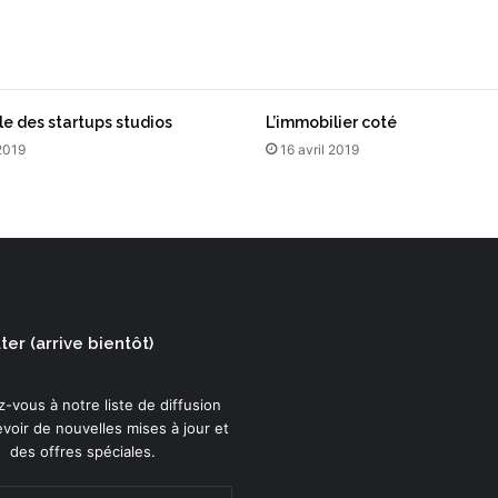
M
a
u
r
i
e des startups studios
L’immobilier coté
c
 2019
16 avril 2019
e
A
l
l
a
i
s
er (arrive bientôt)
-vous à notre liste de diffusion
voir de nouvelles mises à jour et
des offres spéciales.