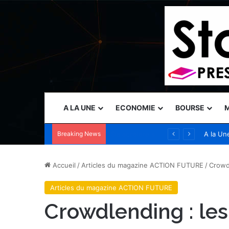
A LA UNE
ECONOMIE
BOURSE
M
Breaking News
Naser Taher, président et fondateur de MultiBank Group, a reçu le Prix d’excellence d’or des mains de Son Altesse Cheikh Nahyan bin Mubarak Al Nahyan récompensant son excellence dans les domaines de la FinTech, des actifs numériques et de la…
A la Un
Accueil
/
Articles du magazine ACTION FUTURE
/
Crowdl
Articles du magazine ACTION FUTURE
Crowdlending : les 