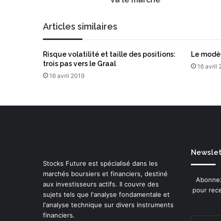
m
g
a
a
Articles similaires
i
r
l
d
e
Risque volatilité et taille des positions:
Le modèl
l
trois pas vers le Graal
16 avril
e
16 avril 2019
n
u
a
g
e
,
i
Newslett
l
Stocks Future est spécialisé dans les
t
marchés boursiers et financiers, destiné
e
Abonnez
aux investisseurs actifs. Il couvre des
d
pour rece
sujets tels que l'analyse fondamentale et
i
l'analyse technique sur divers instruments
r
financiers.
a
Entrez