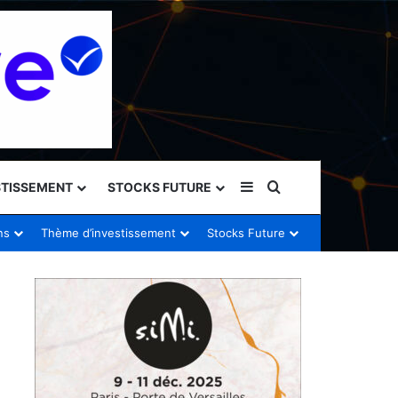
Sidebar (barre latéral
Rechercher
STISSEMENT
STOCKS FUTURE
ns
Thème d’investissement
Stocks Future