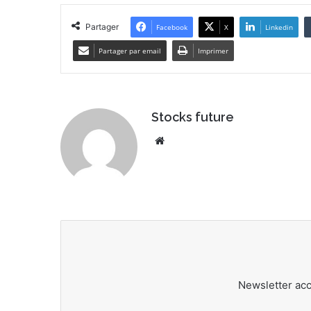
Partager
Facebook
X
Linkedin
Partager par email
Imprimer
Stocks future
We
bsi
te
Newsletter ac