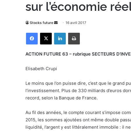
sur l’économie rée
Stocks future
E
16 avril 2017
n
Facebook
X
Linkedin
Imprimer
v
o
y
ACTION FUTURE 63 – rubrique SECTEURS D’IN
e
r
Elisabeth Crupi
u
n
Le moins que l’on puisse dire, c’est que le grand p
c
l’investissement. Plus de 330 milliards d’euros d
o
record, selon la Banque de France.
u
r
Au fil des années, le compte courant s’impose com
r
2015, les sommes ajoutées ont même double passant
i
liquidité, l’argent y est littéralement immobile : il 
e