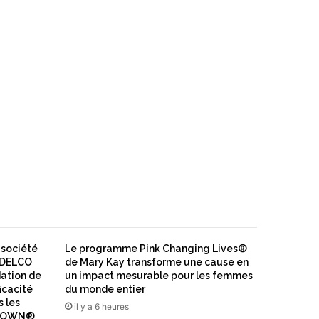
société
Le programme Pink Changing Lives®
CODELCO
de Mary Kay transforme une cause en
dation de
un impact mesurable pour les femmes
ficacité
du monde entier
s les
il y a 6 heures
N IOWN®