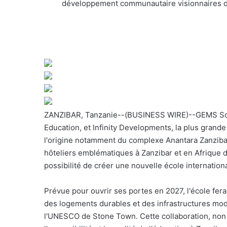
développement communautaire visionnaires d'
o
u
r
r
i
e
l
ZANZIBAR, Tanzanie--(BUSINESS WIRE)--GEMS Sc
Education, et Infinity Developments, la plus grand
l'origine notamment du complexe Anantara Zanzibar
hôteliers emblématiques à Zanzibar et en Afrique de
possibilité de créer une nouvelle école internationa
Prévue pour ouvrir ses portes en 2027, l'école fera 
des logements durables et des infrastructures mod
l'UNESCO de Stone Town. Cette collaboration, non