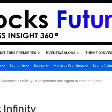
ATIÈRES PREMIÈRES
EVENTS/SALONS
THÈME D’INVE
e
Economie
Bourse
Matières Premières
Events/salo
Education et Infinity Developments envisagent la création d’une
Infinity