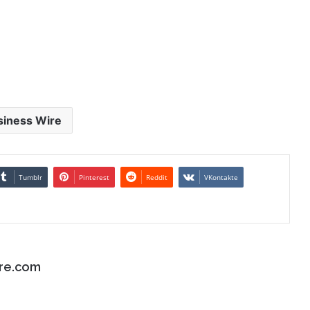
siness Wire
Tumblr
Pinterest
Reddit
VKontakte
re.com