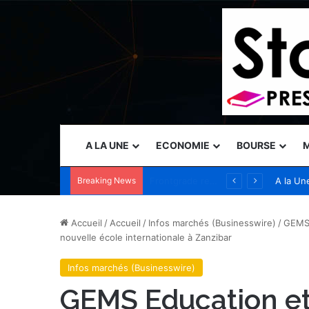
A LA UNE
ECONOMIE
BOURSE
M
Breaking News
Vercel nomme Amit Agarwal, CEO de Standard Template Labs et ancien président de Datadog, au conseil d’administration
A la Un
Accueil
/
Accueil
/
Infos marchés (Businesswire)
/
GEMS 
nouvelle école internationale à Zanzibar
Infos marchés (Businesswire)
GEMS Education et 