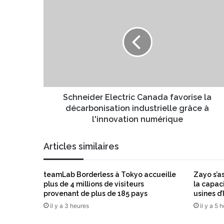
S
r
c
e
h
a
n
d
e
r
i
e
d
s
e
s
r
e
E
Schneider Electric Canada favorise la
E
l
décarbonisation industrielle grâce à
m
e
l'innovation numérique
a
c
i
t
Articles similaires
l
r
i
c
teamLab Borderless à Tokyo accueille
Zayo s’a
C
plus de 4 millions de visiteurs
la capac
a
provenant de plus de 185 pays
usines d’
n
il y a 3 heures
il y a 5 
a
d