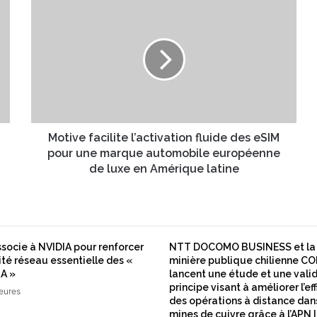
M
o
t
i
v
e
f
a
c
i
Motive facilite l’activation fluide des eSIM
l
pour une marque automobile européenne
i
de luxe en Amérique latine
t
e
l
’
a
ssocie à NVIDIA pour renforcer
NTT DOCOMO BUSINESS et la 
c
ité réseau essentielle des «
minière publique chilienne 
t
IA »
lancent une étude et une vali
i
principe visant à améliorer l’ef
heures
v
des opérations à distance dan
mines de cuivre grâce à l’AP
a