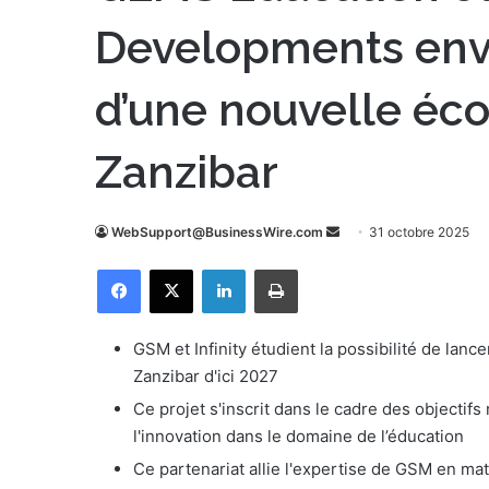
Developments envi
d’une nouvelle éco
Zanzibar
WebSupport@BusinessWire.com
E
31 octobre 2025
n
Facebook
X
Linkedin
Imprimer
v
o
y
GSM et Infinity étudient la possibilité de la
e
Zanzibar d'ici 2027
r
Ce projet s'inscrit dans le cadre des objectifs n
u
l'innovation dans le domaine de l’éducation
n
Ce partenariat allie l'expertise de GSM en mat
c