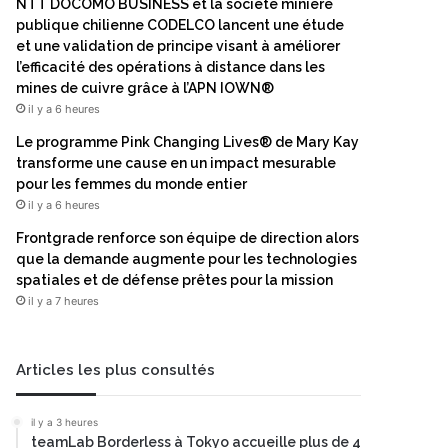
NTT DOCOMO BUSINESS et la société minière
publique chilienne CODELCO lancent une étude
et une validation de principe visant à améliorer
l’efficacité des opérations à distance dans les
mines de cuivre grâce à l’APN IOWN®
il y a 6 heures
Le programme Pink Changing Lives® de Mary Kay
transforme une cause en un impact mesurable
pour les femmes du monde entier
il y a 6 heures
Frontgrade renforce son équipe de direction alors
que la demande augmente pour les technologies
spatiales et de défense prêtes pour la mission
il y a 7 heures
Articles les plus consultés
il y a 3 heures
teamLab Borderless à Tokyo accueille plus de 4