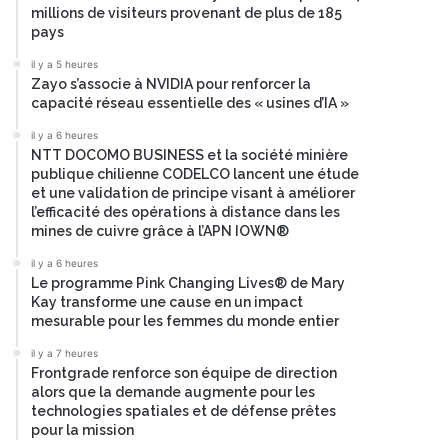
millions de visiteurs provenant de plus de 185
pays
il y a 5 heures
Zayo s’associe à NVIDIA pour renforcer la
capacité réseau essentielle des « usines d’IA »
il y a 6 heures
NTT DOCOMO BUSINESS et la société minière
publique chilienne CODELCO lancent une étude
et une validation de principe visant à améliorer
l’efficacité des opérations à distance dans les
mines de cuivre grâce à l’APN IOWN®
il y a 6 heures
Le programme Pink Changing Lives® de Mary
Kay transforme une cause en un impact
mesurable pour les femmes du monde entier
il y a 7 heures
Frontgrade renforce son équipe de direction
alors que la demande augmente pour les
technologies spatiales et de défense prêtes
pour la mission