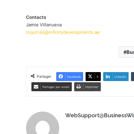
Contacts
Jamie Villanueva
inquiries@infinitydevelopments.ae
Bu
Partager
Facebook
X
Linkedin
Partager par email
Imprimer
WebSupport@BusinessWi