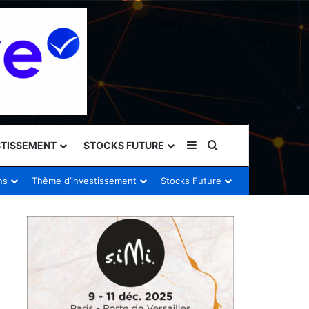
Sidebar (barre latéral
Rechercher
STISSEMENT
STOCKS FUTURE
ns
Thème d’investissement
Stocks Future