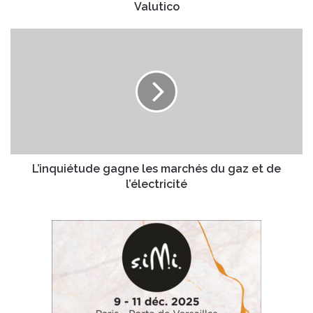
Valutico
L’inquiétude
gagne
les
marchés
du
gaz
et
de
l’électricité
L’inquiétude gagne les marchés du gaz et de
l’électricité