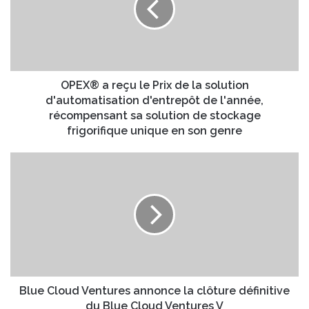
e
®
a
a
d
r
r
e
e
ç
s
u
OPEX® a reçu le Prix de la solution
s
l
d'automatisation d'entrepôt de l'année,
e
e
récompensant sa solution de stockage
E
P
frigorifique unique en son genre
m
r
a
i
B
i
x
l
l
d
u
e
e
l
C
a
l
s
o
o
u
l
d
u
V
Blue Cloud Ventures annonce la clôture définitive
t
e
du Blue Cloud Ventures V