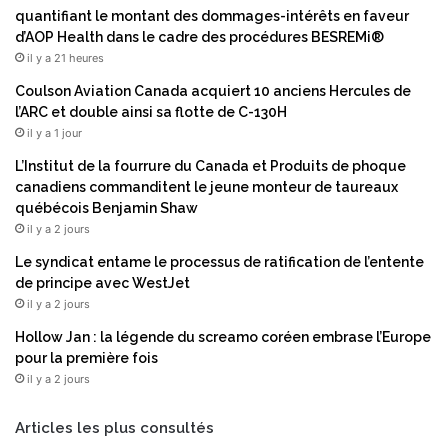
e
e
quantifiant le montant des dommages-intérêts en faveur
n
d
d’AOP Health dans le cadre des procédures BESREMi®
t
é
il y a 21 heures
r
f
e
i
Coulson Aviation Canada acquiert 10 anciens Hercules de
p
n
l’ARC et double ainsi sa flotte de C-130H
ô
i
il y a 1 jour
t
t
L’Institut de la fourrure du Canada et Produits de phoque
d
i
canadiens commanditent le jeune monteur de taureaux
e
v
québécois Benjamin Shaw
l
e
il y a 2 jours
'
d
a
u
Le syndicat entame le processus de ratification de l’entente
n
B
de principe avec WestJet
n
l
il y a 2 jours
é
u
Hollow Jan : la légende du screamo coréen embrase l’Europe
e
e
pour la première fois
,
C
il y a 2 jours
r
l
é
o
c
u
Articles les plus consultés
o