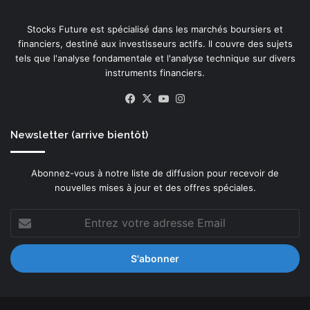
i
q
Stocks Future est spécialisé dans les marchés boursiers et
u
financiers, destiné aux investisseurs actifs. Il couvre des sujets
e
tels que l'analyse fondamentale et l'analyse technique sur divers
e
instruments financiers.
n
s
Facebook
X
YouTube
Instagram
o
n
g
Newsletter (arrive bientôt)
e
n
Abonnez-vous à notre liste de diffusion pour recevoir de
r
nouvelles mises à jour et des offres spéciales.
e
Entrez
votre
adresse
Email