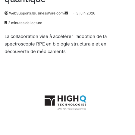
WebSupport@BusinessWire.com
E
3 juin 2026
n
2 minutes de lecture
v
o
La collaboration vise à accélérer l'adoption de la
y
spectroscopie RPE en biologie structurale et en
e
découverte de médicaments
r
u
n
c
o
u
r
r
i
e
l