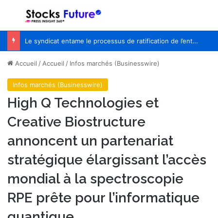
Menu
R
Le syndicat entame le processus de ratification de l’entente de principe avec WestJet
Accueil
/
Accueil
/
Infos marchés (Businesswire)
Infos marchés (Businesswire)
High Q Technologies et
Creative Biostructure
annoncent un partenariat
stratégique élargissant l’accès
mondial à la spectroscopie
RPE prête pour l’informatique
quantique