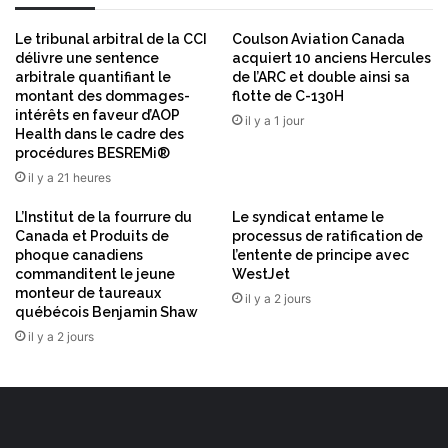
t
o
Le tribunal arbitral de la CCI
Coulson Aviation Canada
c
délivre une sentence
acquiert 10 anciens Hercules
k
arbitrale quantifiant le
de l’ARC et double ainsi sa
a
montant des dommages-
flotte de C-130H
g
intérêts en faveur d’AOP
il y a 1 jour
Health dans le cadre des
e
procédures BESREMi®
f
r
il y a 21 heures
i
L’Institut de la fourrure du
Le syndicat entame le
g
Canada et Produits de
processus de ratification de
o
phoque canadiens
l’entente de principe avec
r
commanditent le jeune
WestJet
i
monteur de taureaux
il y a 2 jours
f
québécois Benjamin Shaw
i
il y a 2 jours
q
u
e
u
n