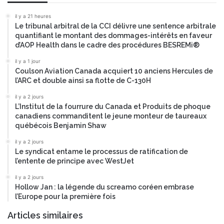
d
m
V
il y a 21 heures
p
e
Le tribunal arbitral de la CCI délivre une sentence arbitrale
e
n
quantifiant le montant des dommages-intérêts en faveur
n
t
d’AOP Health dans le cadre des procédures BESREMi®
s
u
a
il y a 1 jour
r
Coulson Aviation Canada acquiert 10 anciens Hercules de
n
e
l’ARC et double ainsi sa flotte de C-130H
t
s
s
V
il y a 2 jours
a
L’Institut de la fourrure du Canada et Produits de phoque
s
canadiens commanditent le jeune monteur de taureaux
o
québécois Benjamin Shaw
l
il y a 2 jours
u
Le syndicat entame le processus de ratification de
t
l’entente de principe avec WestJet
i
o
il y a 2 jours
n
Hollow Jan : la légende du screamo coréen embrase
l’Europe pour la première fois
d
e
Articles similaires
s