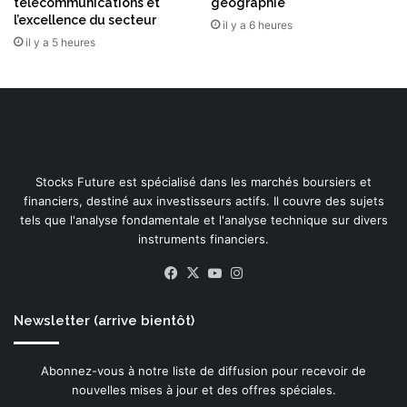
télécommunications et
géographie
o
l’excellence du secteur
il y a 6 heures
n
il y a 5 heures
d
i
a
l
à
l
a
Stocks Future est spécialisé dans les marchés boursiers et
s
financiers, destiné aux investisseurs actifs. Il couvre des sujets
p
tels que l'analyse fondamentale et l'analyse technique sur divers
e
instruments financiers.
c
t
Facebook
X
YouTube
Instagram
r
o
s
Newsletter (arrive bientôt)
c
o
Abonnez-vous à notre liste de diffusion pour recevoir de
p
nouvelles mises à jour et des offres spéciales.
i