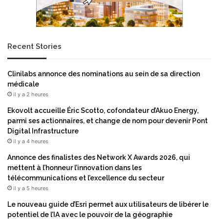
l
B
a
i
c
o
r
s
Recent Stories
y
t
p
r
t
u
Clinilabs annonce des nominations au sein de sa direction
o
c
médicale
g
t
il y a 2 heures
r
u
a
r
Ekovolt accueille Éric Scotto, cofondateur d’Akuo Energy,
p
e
parmi ses actionnaires, et change de nom pour devenir Pont
h
a
Digital Infrastructure
i
n
il y a 4 heures
e
n
Annonce des finalistes des Network X Awards 2026, qui
d
o
mettent à l’honneur l’innovation dans les
e
n
télécommunications et l’excellence du secteur
s
c
il y a 5 heures
s
e
y
n
Le nouveau guide d’Esri permet aux utilisateurs de libérer le
s
t
potentiel de l’IA avec le pouvoir de la géographie