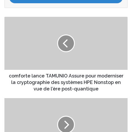
e
z
v
c
o
o
t
m
r
f
e
o
a
r
d
t
r
e
e
l
s
a
comforte lance TAMUNIO Assure pour moderniser
s
n
la cryptographie des systèmes HPE Nonstop en
e
c
vue de l’ère post-quantique
E
e
m
T
H
a
A
i
i
M
g
l
U
h
N
Q
I