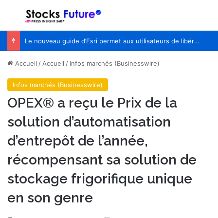
Menu
R
Le nouveau guide d’Esri permet aux utilisateurs de libérer le potentiel de l’IA avec le pouvoir de la géographie
Accueil
/
Accueil
/
Infos marchés (Businesswire)
Infos marchés (Businesswire)
OPEX® a reçu le Prix de la
solution d’automatisation
d’entrepôt de l’année,
récompensant sa solution de
stockage frigorifique unique
en son genre