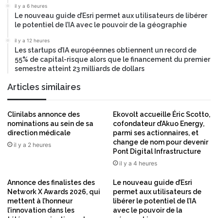
q
il y a 6 heures
l
u
Le nouveau guide d’Esri permet aux utilisateurs de libérer
’
e
le potentiel de l’IA avec le pouvoir de la géographie
è
é
r
l
il y a 12 heures
e
Les startups d’IA européennes obtiennent un record de
a
55% de capital-risque alors que le financement du premier
p
r
semestre atteint 23 milliards de dollars
o
g
s
i
Articles similaires
t
s
-
s
q
a
Clinilabs annonce des
Ekovolt accueille Éric Scotto,
u
n
nominations au sein de sa
cofondateur d’Akuo Energy,
a
t
direction médicale
parmi ses actionnaires, et
n
change de nom pour devenir
l
il y a 2 heures
Pont Digital Infrastructure
t
'
i
a
il y a 4 heures
q
c
u
Annonce des finalistes des
Le nouveau guide d’Esri
c
Network X Awards 2026, qui
permet aux utilisateurs de
e
è
mettent à l’honneur
libérer le potentiel de l’IA
s
l’innovation dans les
avec le pouvoir de la
m