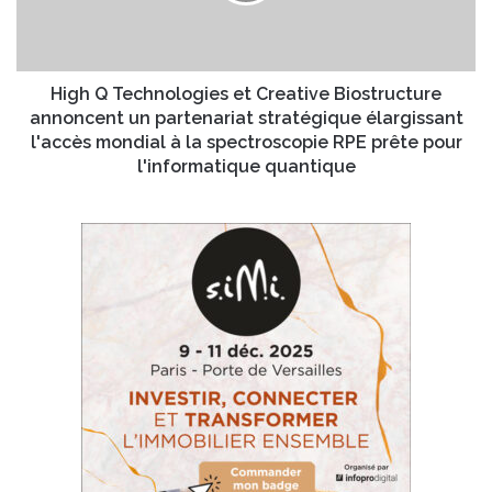
T
O
e
A
c
s
h
s
n
High Q Technologies et Creative Biostructure
u
o
annoncent un partenariat stratégique élargissant
r
l
l'accès mondial à la spectroscopie RPE prête pour
e
o
l'informatique quantique
p
g
o
i
u
e
r
s
m
e
o
t
d
C
e
r
r
e
n
a
i
t
s
i
e
v
r
e