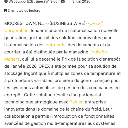
WebSupport@BusinessWire.com
E
3 juin 2026
n
3 minutes de lecture
v
o
®
MOORESTOWN, N.J.--(BUSINESS WIRE)--
OPEX
y
Corporation
, leader mondial de l'automatisation nouvelle
e
génération, qui fournit des solutions innovantes pour
r
l'automatisation des
entrepôts
, des documents et du
u
courrier, a été distinguée par le magazine
Logistics
n
Matters
, qui lui a décerné le Prix de la solution d'entrepôt
c
de l'année 2026. OPEX a été primée pour sa solution de
o
stockage frigorifique à multiples zones de température et
u
à profondeurs variables, première du genre, conçue pour
r
les systèmes automatisés de gestion des commandes en
r
entrepôt. Cette solution résulte d'un partenariat
i
technologique stratégique avec
Peltier
, entreprise
e
innovante dans le domaine de la chaîne du froid. Leur
l
collaboration a permis l'introduction de fonctionnalités
avancées de gestion multi-températures aux systèmes