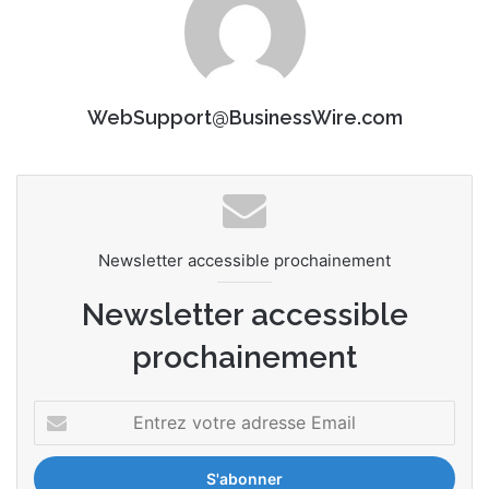
WebSupport@BusinessWire.com
Newsletter accessible prochainement
Newsletter accessible
prochainement
E
n
t
r