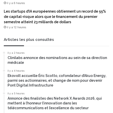
t
u
il y a 6 heures
è
n
Les startups d’IA européennes obtiennent un record de 55%
m
p
de capital-risque alors que le financement du premier
e
a
semestre atteint 23 milliards de dollars
s
r
H
il y a 12 heures
t
P
e
E
n
Articles les plus consultés
N
a
o
r
il y a 2 heures
n
i
Clinilabs annonce des nominations au sein de sa direction
s
a
médicale
t
t
o
s
il y a 4 heures
p
Ekovolt accueille Éric Scotto, cofondateur d’Akuo Energy,
t
e
parmi ses actionnaires, et change de nom pour devenir
r
Pont Digital Infrastructure
n
a
v
t
il y a 5 heures
u
é
Annonce des finalistes des Network X Awards 2026, qui
e
g
mettent à l’honneur l’innovation dans les
d
i
télécommunications et l’excellence du secteur
e