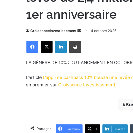
1er anniversaire
CroissanceInvestissement
E
14 octobre 2025
n
Facebook
X
Linkedin
Imprimer
v
o
y
LA GÉNÈSE DE 10% : DU LANCEMENT EN OCTOBRE 
e
r
L’article
L’appli de cashback 10% boucle une levée d
u
en premier sur
Croissance Investissement
.
n
c
o
Bu
u
r
r
Partager
Facebook
X
Linkedin
i