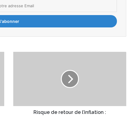
R
i
s
q
u
e
d
e
r
e
Risque de retour de l’inflation :
t
o
u