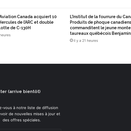
r
d
e
Aviation Canada acquiert 10
L’Institut de la fourrure du Ca
l
Hercules de l’ARC et double
Produits de phoque canadien
’
flotte de C-130H
commanditent le jeune monte
i
taureaux québécois Benjami
 heures
n
il y a 21 heures
f
l
a
t
i
o
n
:
er (arrive bientôt)
-vous à notre liste de diffusion
voir de nouvelles mises à jour et
des offres spéciales.