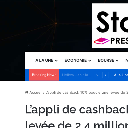
A LA UNE
ECONOMIE
BOURSE
M
Breaking News
Sia accélère son expansion en Australie avec l’acquisition de Seven Consulting
A la Un
Accueil
/
L’appli de cashback 10% boucle une levée de 2,
L’appli de cashba
levée de 2,4 millio