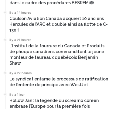
dans le cadre des procédures BESREMi®
il y a 14 heures
Coulson Aviation Canada acquiert 10 anciens
Hercules de l’ARC et double ainsi sa flotte de C-
130H
il y a 21 heures
L’Institut de la fourrure du Canada et Produits
de phoque canadiens commanditent le jeune
monteur de taureaux québécois Benjamin
Shaw
il y a 22 heures
Le syndicat entame le processus de ratification
de l’entente de principe avec WestJet
il y a 1 jour
Hollow Jan : la légende du screamo coréen
embrase l’Europe pour la première fois