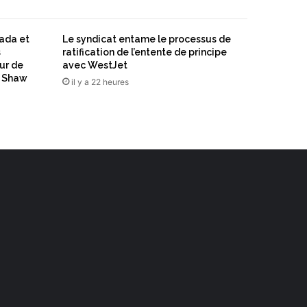
nada et
Le syndicat entame le processus de
s
ratification de l’entente de principe
ur de
avec WestJet
n Shaw
il y a 22 heures