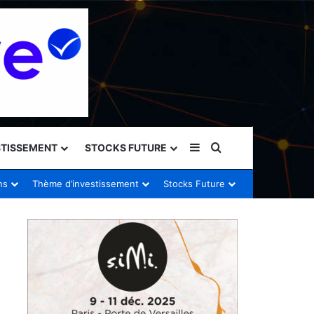
Sidebar (barre latéral
Rechercher
STISSEMENT
STOCKS FUTURE
ns
Thème d’investissement
Stocks Future