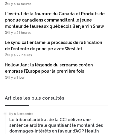
il y a 14 heures
L’Institut de la fourrure du Canada et Produits de
phoque canadiens commanditent le jeune
monteur de taureaux québécois Benjamin Shaw
il y a 21 heures
Le syndicat entame le processus de ratification
de l’entente de principe avec WestJet
il y a 22 heures
Hollow Jan : la légende du screamo coréen
embrase l’Europe pour la première fois
il y a 1 jour
Articles les plus consultés
il y a 8 secondes
Le tribunal arbitral de la CCI délivre une
sentence arbitrale quantifiant le montant des
dommages-intérêts en faveur d’AOP Health