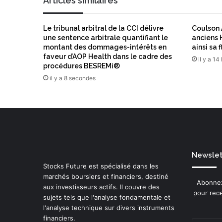
Articles similaires
i
s
l
a
v
Le tribunal arbitral de la CCI délivre
Coulson 
o
une sentence arbitrale quantifiant le
anciens 
u
montant des dommages-intérêts en
ainsi sa 
e
faveur d’AOP Health dans le cadre des
il y a 14
n
procédures BESREMi®
t
il y a 8 secondes
a
v
o
i
r
l
e
Newslett
m
Stocks Future est spécialisé dans les
o
marchés boursiers et financiers, destiné
r
Abonnez
aux investisseurs actifs. Il couvre des
a
pour rece
sujets tels que l'analyse fondamentale et
l
l'analyse technique sur divers instruments
f
financiers.