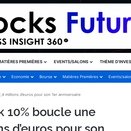
ATIÈRES PREMIÈRES
EVENTS/SALONS
THÈME D’INVE
e
Economie
Bourse
Matières Premières
Events/salo
4 millions d’euros pour son 1er anniversaire
ck 10% boucle une
ns d’euros pour son