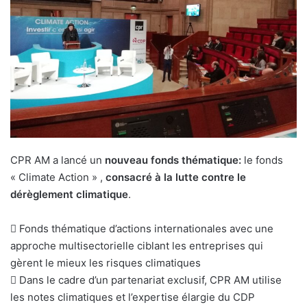
u
n
c
o
u
r
r
i
e
CPR AM a lancé un
nouveau fonds thématique:
le fonds
l
« Climate Action » ,
consacré à la lutte contre le
dérèglement climatique
.
 Fonds thématique d’actions internationales avec une
approche multisectorielle ciblant les entreprises qui
gèrent le mieux les risques climatiques
 Dans le cadre d’un partenariat exclusif, CPR AM utilise
les notes climatiques et l’expertise élargie du CDP