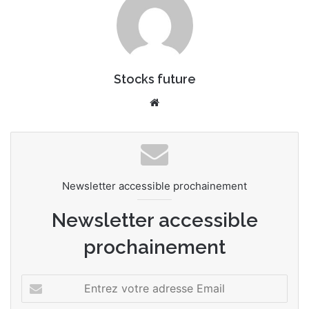
Stocks future
We
bsi
te
Newsletter accessible prochainement
Newsletter accessible
prochainement
E
n