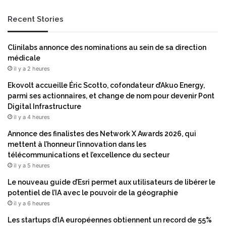
n
e
c
Recent Stories
n
r
2
a
0
g
Clinilabs annonce des nominations au sein de sa direction
1
e
médicale
9
il y a 2 heures
Ekovolt accueille Éric Scotto, cofondateur d’Akuo Energy,
parmi ses actionnaires, et change de nom pour devenir Pont
Digital Infrastructure
il y a 4 heures
Annonce des finalistes des Network X Awards 2026, qui
mettent à l’honneur l’innovation dans les
télécommunications et l’excellence du secteur
il y a 5 heures
Le nouveau guide d’Esri permet aux utilisateurs de libérer le
potentiel de l’IA avec le pouvoir de la géographie
il y a 6 heures
Les startups d’IA européennes obtiennent un record de 55%