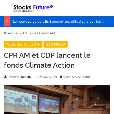
Menu
R
Le nouveau guide d’Esri permet aux utilisateurs de libérer le potentiel de l’IA avec le pouvoir de la géographie
Accueil
/
Actus des Fonds AM
Actus des Fonds AM
ESG/ISR/DD
CPR AM et CDP lancent le
fonds Climate Action
Stocks future
E
1 février 2019
5 minutes de lecture
n
v
o
y
e
r