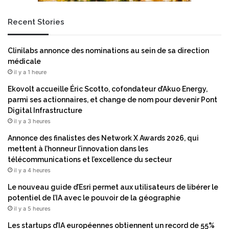
r
é
Recent Stories
s
i
s
Clinilabs annonce des nominations au sein de sa direction
t
médicale
a
il y a 1 heure
n
c
Ekovolt accueille Éric Scotto, cofondateur d’Akuo Energy,
e
parmi ses actionnaires, et change de nom pour devenir Pont
s
Digital Infrastructure
il y a 3 heures
Annonce des finalistes des Network X Awards 2026, qui
mettent à l’honneur l’innovation dans les
télécommunications et l’excellence du secteur
il y a 4 heures
Le nouveau guide d’Esri permet aux utilisateurs de libérer le
potentiel de l’IA avec le pouvoir de la géographie
il y a 5 heures
Les startups d’IA européennes obtiennent un record de 55%