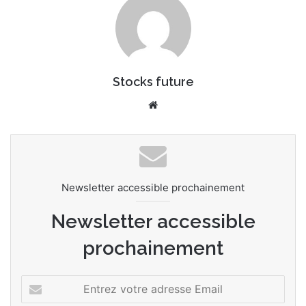
Stocks future
We
bsi
te
Newsletter accessible prochainement
Newsletter accessible
prochainement
E
n