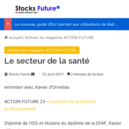
Menu
R
Le nouveau guide d’Esri permet aux utilisateurs de libérer le potentiel de l’IA avec le pouvoir de la géographie
Accueil
/
Articles du magazine ACTION FUTURE
Articles du magazine ACTION FUTURE
Le secteur de la santé
Stocks future
E
23 avril 2007
2 minutes de lecture
n
entretien avec Xavier d’Ornellas
v
o
ACTION FUTURE 23 –
L’univers de la Gestion
y
professionnelle
e
r
Diplomé de l’ISG et titulaire du diplôme de la SFAF, Xavier
u