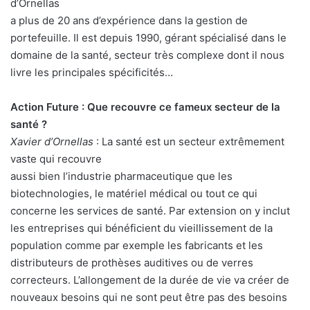
n
d’Ornellas
c
a plus de 20 ans d’expérience dans la gestion de
o
portefeuille. Il est depuis 1990, gérant spécialisé dans le
u
domaine de la santé, secteur très complexe dont il nous
r
livre les principales spécificités…
r
i
Action Future : Que recouvre ce fameux secteur de la
e
santé ?
l
Xavier d’Ornellas
: La santé est un secteur extrêmement
vaste qui recouvre
aussi bien l’industrie pharmaceutique que les
biotechnologies, le matériel médical ou tout ce qui
concerne les services de santé. Par extension on y inclut
les entreprises qui bénéficient du vieillissement de la
population comme par exemple les fabricants et les
distributeurs de prothèses auditives ou de verres
correcteurs. L’allongement de la durée de vie va créer de
nouveaux besoins qui ne sont peut être pas des besoins