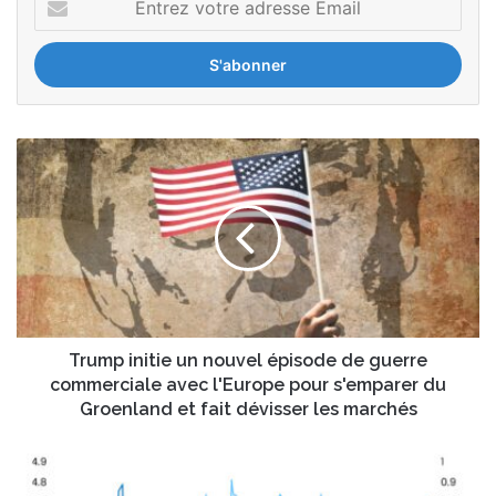
votre
adresse
Email
Trump
initie
un
nouvel
épisode
de
guerre
commerciale
avec
l'Europe
Trump initie un nouvel épisode de guerre
pour
commerciale avec l'Europe pour s'emparer du
s'emparer
Groenland et fait dévisser les marchés
du
Groenland
Allocation
et
: