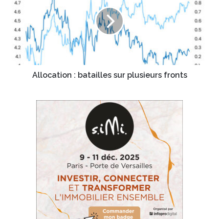
fait
batailles
dévisser
sur
les
plusieurs
marchés
fronts
Allocation : batailles sur plusieurs fronts