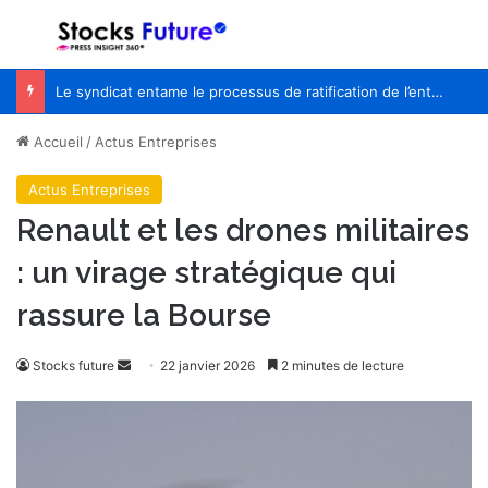
Menu
R
Le syndicat entame le processus de ratification de l’entente de principe avec WestJet
Accueil
/
Actus Entreprises
Actus Entreprises
Renault et les drones militaires
: un virage stratégique qui
rassure la Bourse
Envoyer
Stocks future
22 janvier 2026
2 minutes de lecture
un
courriel