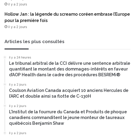
il y a 2 jours
Hollow Jan : la légende du screamo coréen embrase l’Europe
pour la première fois
il y a 2 jours
Articles les plus consultés
il y a 24 heures
Le tribunal arbitral de la CCI délivre une sentence arbitrale
quantifiant le montant des dommages-intérêts en faveur
d’AOP Health dans le cadre des procédures BESREMi®
il y a 2 jours
Coulson Aviation Canada acquiert 10 anciens Hercules de
l’ARC et double ainsi sa flotte de C-130H
il y a 2 jours
L’Institut de la fourrure du Canada et Produits de phoque
canadiens commanditent le jeune monteur de taureaux
québécois Benjamin Shaw
il y a 2 jours