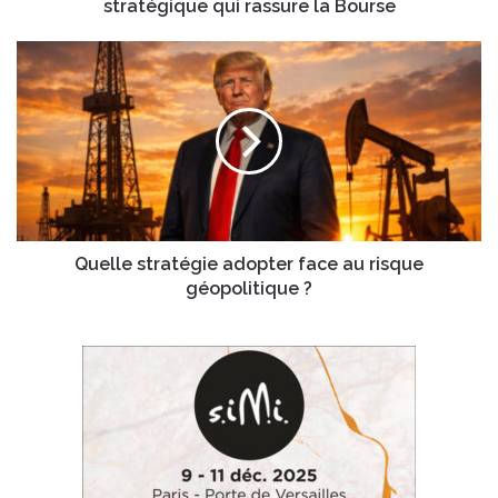
rassure
stratégique qui rassure la Bourse
la
Bourse
Quelle
stratégie
adopter
face
au
risque
géopolitique
?
Quelle stratégie adopter face au risque
géopolitique ?