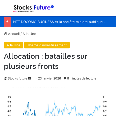
Menu
R
Le programme Pink Changing Lives® de Mary Kay transforme une cause en un impact mesurable pour les femmes du monde entier
Accueil
/
A la Une
A la Une
Théme d'investissement
Allocation : batailles sur
plusieurs fronts
Envoyer
Stocks future
23 janvier 2026
8 minutes de lecture
un
courriel