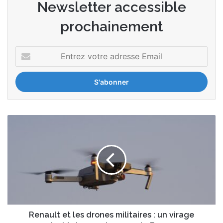
Newsletter accessible
prochainement
Entrez
votre
adresse
Email
Renault
et
les
drones
militaires
:
un
virage
stratégique
qui
Renault et les drones militaires : un virage