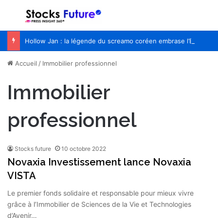
Menu
R
Hollow Jan : la légende du screamo coréen embrase l’Europe pour la première fois
Accueil
/
Immobilier professionnel
Immobilier
professionnel
Stocks future
10 octobre 2022
Novaxia Investissement lance Novaxia
VISTA
Le premier fonds solidaire et responsable pour mieux vivre
grâce à l’Immobilier de Sciences de la Vie et Technologies
d’Avenir…