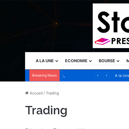
A LA UNE
ECONOMIE
BOURSE
M
Breaking News
Sia accélère son expansion en Australie avec l’acquisition de Seven Consulting
A la Un
Accueil
/
Trading
Trading