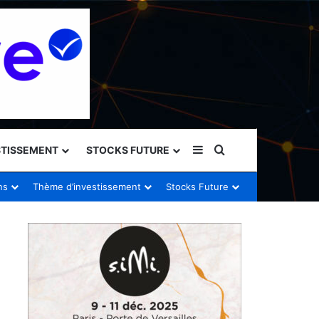
Sidebar (barre latéral
Rechercher
STISSEMENT
STOCKS FUTURE
ns
Thème d’investissement
Stocks Future