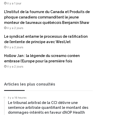
il y a 1 jour
L’Institut de la fourrure du Canada et Produits de
phoque canadiens commanditent le jeune
monteur de taureaux québécois Benjamin Shaw
il y a 2 jours
Le syndicat entame le processus de ratification
de l’entente de principe avec WestJet
il y a 2 jours
Hollow Jan : la légende du screamo coréen
embrase l’Europe pour la première fois
il y a 2 jours
Articles les plus consultés
il y a 16 heures
Le tribunal arbitral de la CCI délivre une
sentence arbitrale quantifiant le montant des
dommages-intérêts en faveur d’AOP Health