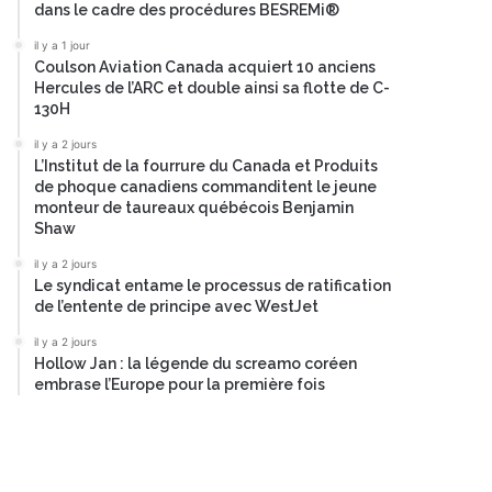
dans le cadre des procédures BESREMi®
il y a 1 jour
Coulson Aviation Canada acquiert 10 anciens
Hercules de l’ARC et double ainsi sa flotte de C-
130H
il y a 2 jours
L’Institut de la fourrure du Canada et Produits
de phoque canadiens commanditent le jeune
monteur de taureaux québécois Benjamin
Shaw
il y a 2 jours
Le syndicat entame le processus de ratification
de l’entente de principe avec WestJet
il y a 2 jours
Hollow Jan : la légende du screamo coréen
embrase l’Europe pour la première fois