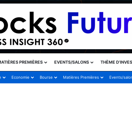
ATIÈRES PREMIÈRES
EVENTS/SALONS
THÈME D’INVE
e
Economie
Bourse
Matières Premières
Events/salo