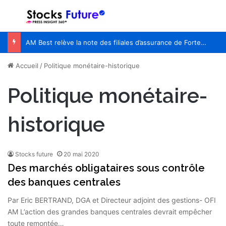
Menu
R
AM Best relève la note des filiales d’assurance de Fortegra de A- à A (Excellent)
Accueil
/
Politique monétaire-historique
Politique monétaire-
historique
Stocks future
20 mai 2020
Des marchés obligataires sous contrôle
des banques centrales
Par Eric BERTRAND, DGA et Directeur adjoint des gestions- OFI
AM L’action des grandes banques centrales devrait empêcher
toute remontée…