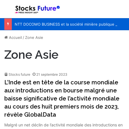
Menu
R
NTT DOCOMO BUSINESS et la société minière publique chilienne CODELCO lancent une étude et une validation de principe visant à améliorer l’efficacité des opérations à distance dans les mines de cuivre grâce à l’APN IOWN®
Accueil
/
Zone Asie
Zone Asie
Stocks future
21 septembre 2023
L’Inde est en tête de la course mondiale
aux introductions en bourse malgré une
baisse significative de l’activité mondiale
au cours des huit premiers mois de 2023,
révèle GlobalData
Malgré un net déclin de l’activité mondiale des introductions en