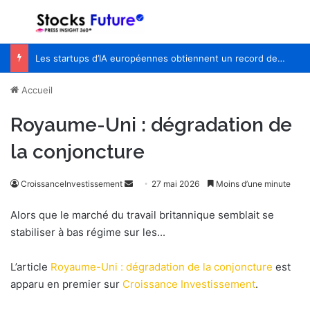
Menu
R
Les startups d’IA européennes obtiennent un record de 55% de capital-risque alors que le financement du premier semestre atteint 23 milliards de dollars
Accueil
Royaume-Uni : dégradation de
la conjoncture
CroissanceInvestissement
E
27 mai 2026
Moins d’une minute
n
Alors que le marché du travail britannique semblait se
v
stabiliser à bas régime sur les...
o
y
L’article
Royaume-Uni : dégradation de la conjoncture
est
e
apparu en premier sur
Croissance Investissement
.
r
u