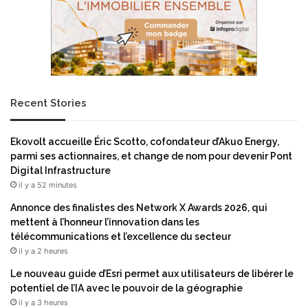
c
,
c
r
a
e
l
m
m
è
i
d
e
e
Recent Stories
a
c
c
Ekovolt accueille Éric Scotto, cofondateur d’Akuo Energy,
e
parmi ses actionnaires, et change de nom pour devenir Pont
s
Digital Infrastructure
s
il y a 52 minutes
i
b
Annonce des finalistes des Network X Awards 2026, qui
l
mettent à l’honneur l’innovation dans les
e
télécommunications et l’excellence du secteur
à
il y a 2 heures
l
Le nouveau guide d’Esri permet aux utilisateurs de libérer le
’
potentiel de l’IA avec le pouvoir de la géographie
e
il y a 3 heures