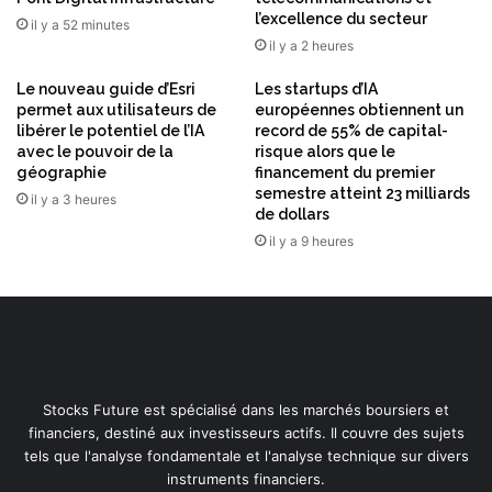
l’excellence du secteur
il y a 52 minutes
il y a 2 heures
Le nouveau guide d’Esri
Les startups d’IA
permet aux utilisateurs de
européennes obtiennent un
libérer le potentiel de l’IA
record de 55% de capital-
avec le pouvoir de la
risque alors que le
géographie
financement du premier
semestre atteint 23 milliards
il y a 3 heures
de dollars
il y a 9 heures
Stocks Future est spécialisé dans les marchés boursiers et
financiers, destiné aux investisseurs actifs. Il couvre des sujets
tels que l'analyse fondamentale et l'analyse technique sur divers
instruments financiers.