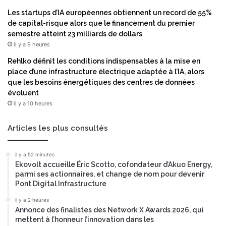
n
v
Les startups d’IA européennes obtiennent un record de 55%
o
de capital-risque alors que le financement du premier
l
semestre atteint 23 milliards de dollars
é
il y a 9 heures
e
Rehlko définit les conditions indispensables à la mise en
d
place d’une infrastructure électrique adaptée à l’IA, alors
u
que les besoins énergétiques des centres de données
r
évoluent
a
il y a 10 heures
b
l
e
Articles les plus consultés
d
e
il y a 52 minutes
s
Ekovolt accueille Éric Scotto, cofondateur d’Akuo Energy,
p
parmi ses actionnaires, et change de nom pour devenir
r
Pont Digital Infrastructure
i
il y a 2 heures
x
Annonce des finalistes des Network X Awards 2026, qui
d
mettent à l’honneur l’innovation dans les
e