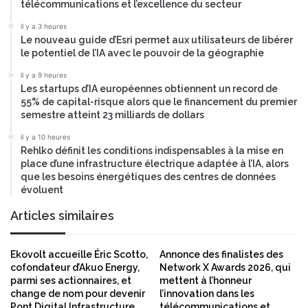
télécommunications et l’excellence du secteur
s
c
il y a 3 heures
a
Le nouveau guide d’Esri permet aux utilisateurs de libérer
le potentiel de l’IA avec le pouvoir de la géographie
r
b
il y a 9 heures
u
Les startups d’IA européennes obtiennent un record de
r
55% de capital-risque alors que le financement du premier
a
semestre atteint 23 milliards de dollars
n
il y a 10 heures
t
Rehlko définit les conditions indispensables à la mise en
s
place d’une infrastructure électrique adaptée à l’IA, alors
que les besoins énergétiques des centres de données
évoluent
Articles similaires
Ekovolt accueille Éric Scotto,
Annonce des finalistes des
cofondateur d’Akuo Energy,
Network X Awards 2026, qui
parmi ses actionnaires, et
mettent à l’honneur
change de nom pour devenir
l’innovation dans les
Pont Digital Infrastructure
télécommunications et