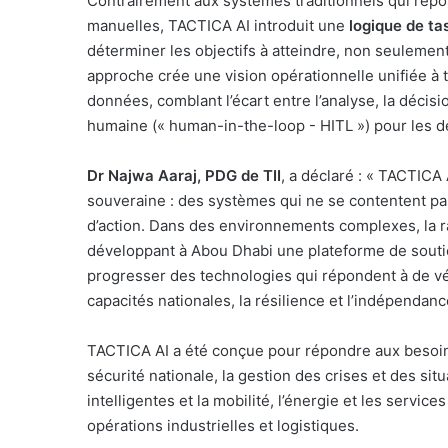
Contrairement aux systèmes traditionnels qui repo
manuelles, TACTICA AI introduit une
logique de ta
déterminer les objectifs à atteindre, non seulement
approche crée une vision opérationnelle unifiée à 
données, comblant l’écart entre l’analyse, la décis
humaine (« human-in-the-loop - HITL ») pour les dé
Dr Najwa Aaraj, PDG de TII
, a déclaré : « TACTICA
souveraine : des systèmes qui ne se contentent pas 
d’action. Dans des environnements complexes, la rap
développant à Abou Dhabi une plateforme de soutien 
progresser des technologies qui répondent à de vér
capacités nationales, la résilience et l’indépendanc
TACTICA AI a été conçue pour répondre aux besoins
sécurité nationale, la gestion des crises et des situ
intelligentes et la mobilité, l’énergie et les service
opérations industrielles et logistiques.