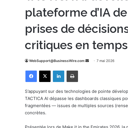
plateforme d’IA de
prises de décision
critiques en temps
WebSupport@BusinessWire.com
E
7 mai 2026
n
Facebook
X
Linkedin
Imprimer
v
o
y
S’appuyant sur des technologies de pointe développé
e
TACTICA AI dépasse les dashboards classiques pou
r
fragmentées — issues de multiples sources (rense
u
concrètes.
n
c
Présentée lors de Make it in the Emirates 2026, la 