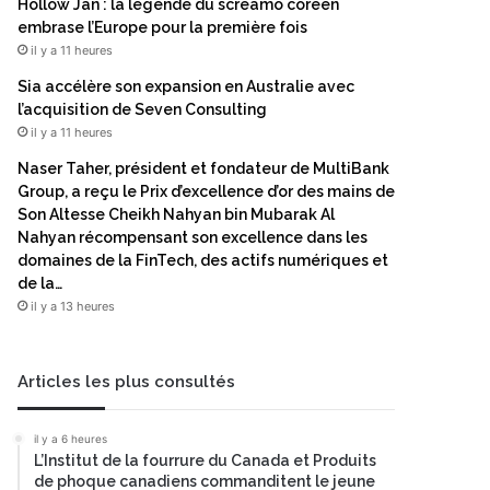
Hollow Jan : la légende du screamo coréen
embrase l’Europe pour la première fois
il y a 11 heures
Sia accélère son expansion en Australie avec
l’acquisition de Seven Consulting
il y a 11 heures
Naser Taher, président et fondateur de MultiBank
Group, a reçu le Prix d’excellence d’or des mains de
Son Altesse Cheikh Nahyan bin Mubarak Al
Nahyan récompensant son excellence dans les
domaines de la FinTech, des actifs numériques et
de la…
il y a 13 heures
Articles les plus consultés
il y a 6 heures
L’Institut de la fourrure du Canada et Produits
de phoque canadiens commanditent le jeune