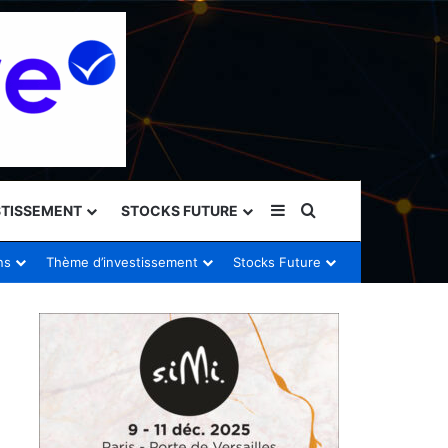
Sidebar (barre latéral
Rechercher
STISSEMENT
STOCKS FUTURE
ns
Thème d’investissement
Stocks Future