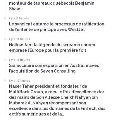
monteur de taureaux québécois Benjamin
Shaw
il y a 6 heures
Le syndicat entame le processus de ratification
de l’entente de principe avec WestJet
il y a 11 heures
Hollow Jan : la légende du screamo coréen
embrase l’Europe pour la première fois
il y a 11 heures
Sia accélère son expansion en Australie avec
l’acquisition de Seven Consulting
il y a 13 heures
Naser Taher, président et fondateur de
MultiBank Group, a reçu le Prix d’excellence d’or
des mains de Son Altesse Cheikh Nahyan bin
Mubarak Al Nahyan récompensant son
excellence dans les domaines de la FinTech, des
actifs numériques et de la…