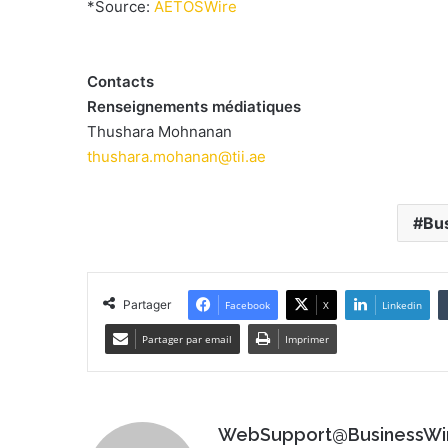
*Source:
AETOSWire
Contacts
Renseignements médiatiques
Thushara Mohnanan
thushara.mohanan@tii.ae
Bu
Partager
Facebook
X
Linkedin
Partager par email
Imprimer
WebSupport@BusinessWi