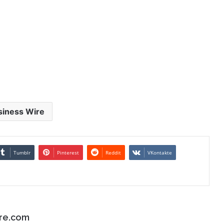
siness Wire
Tumblr
Pinterest
Reddit
VKontakte
re.com