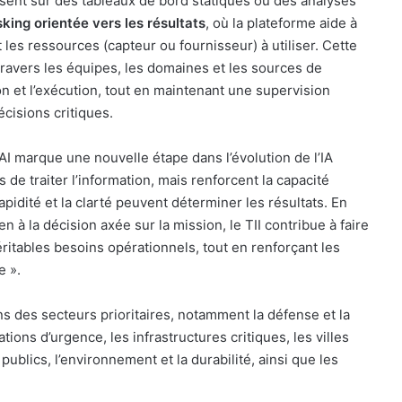
sent sur des tableaux de bord statiques ou des analyses
sking
orientée vers les résultats
, où la plateforme aide à
 les ressources (capteur ou fournisseur) à utiliser. Cette
travers les équipes, les domaines et les sources de
ion et l’exécution, tout en maintenant une supervision
cisions critiques.
 AI marque une nouvelle étape dans l’évolution de l’IA
de traiter l’information, mais renforcent la capacité
idité et la clarté peuvent déterminer les résultats. En
à la décision axée sur la mission, le TII contribue à faire
itables besoins opérationnels, tout en renforçant les
e ».
 des secteurs prioritaires, notamment la défense et la
ations d’urgence, les infrastructures critiques, les villes
s publics, l’environnement et la durabilité, ainsi que les