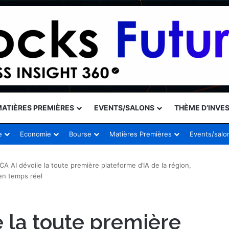
ATIÈRES PREMIÈRES
EVENTS/SALONS
THÈME D’INVE
e
Economie
Bourse
Matières Premières
Events/salo
CA AI dévoile la toute première plateforme d’IA de la région,
 en temps réel
 la toute première