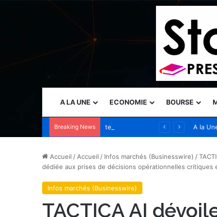
A LA UNE
ECONOMIE
BOURSE
M
Breaking News
teamLab Borderless à Tokyo accueille plus de 4 millions de visiteurs provenant de plus de 185 pays
A la Un
Accueil
/
Accueil
/
Infos marchés (Businesswire)
/
TACTI
dédiée aux prises de décisions opérationnelles critiques
Infos marchés (Businesswire)
TACTICA AI dévoile