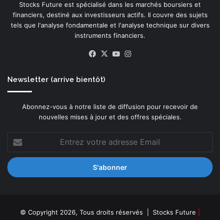
Stocks Future est spécialisé dans les marchés boursiers et
y
financiers, destiné aux investisseurs actifs. Il couvre des sujets
b
tels que l'analyse fondamentale et l'analyse technique sur divers
e
instruments financiers.
r
m
Facebook
X
YouTube
Instagram
e
n
Newsletter (arrive bientôt)
a
c
e
Abonnez-vous à notre liste de diffusion pour recevoir de
s
nouvelles mises à jour et des offres spéciales.
Entrez
votre
adresse
Email
© Copyright 2026, Tous droits réservés |
Stocks Future
|