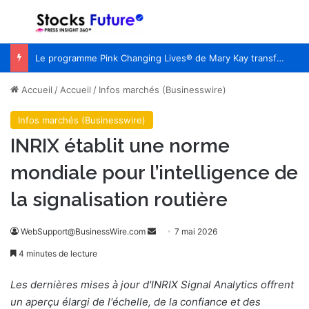
Menu
R
Le programme Pink Changing Lives® de Mary Kay transforme une cause en un impact mesurable pour les femmes du monde entier
Accueil
/
Accueil
/
Infos marchés (Businesswire)
Infos marchés (Businesswire)
INRIX établit une norme
mondiale pour l’intelligence de
la signalisation routière
WebSupport@BusinessWire.com
E
7 mai 2026
n
4 minutes de lecture
v
o
Les dernières mises à jour d'INRIX Signal Analytics offrent
y
un aperçu élargi de l'échelle, de la confiance et des