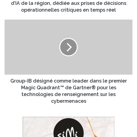
é
d’IA de la région, dédiée aux prises de décisions
e
v
opérationnelles critiques en temps réel
E
o
m
i
G
a
l
r
i
e
o
l
l
u
a
p
t
-
o
I
u
B
t
d
e
é
Group-IB désigné comme leader dans le premier
p
s
Magic Quadrant™ de Gartner® pour les
r
i
technologies de renseignement sur les
e
g
cybermenaces
m
n
i
é
è
c
r
o
e
m