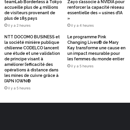
e
d
teamLab Borderless à Tokyo
Zayo s’associe à NVIDIA pour
s
e
accueille plus de 4 millions
renforcer la capacité réseau
c
de visiteurs provenant de
essentielle des « usines d’IA
r
plus de 185 pays
»
r
e
i
n
il y a 2 heures
il y a 4 heures
t
s
i
NTT DOCOMO BUSINESS et
Le programme Pink
e
la société minière publique
Changing Lives® de Mary
q
i
chilienne CODELCO lancent
Kay transforme une cause en
u
g
une étude et une validation
un impact mesurable pour
e
n
de principe visant à
les femmes du monde entier
s
e
améliorer l’efficacité des
il y a 5 heures
e
m
opérations à distance dans
n
e
les mines de cuivre grâce à
t
n
l’APN IOWN®
e
t
il y a 5 heures
m
s
p
u
s
r
r
l
é
e
e
s
l
c