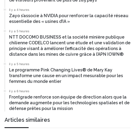
de visiteurs provenant de plus de 185 pays
é
r
c
®
il y a 4 heures
i
Zayo s’associe à NVIDIA pour renforcer la capacité réseau
p
s
essentielle des « usines d’IA »
o
i
u
il y a 5 heures
o
r
NTT DOCOMO BUSINESS et la société minière publique
n
l
chilienne CODELCO lancent une étude et une validation de
s
e
principe visant à améliorer l’efficacité des opérations à
o
s
distance dans les mines de cuivre grâce à l’APN IOWN®
p
t
il y a 5 heures
é
e
Le programme Pink Changing Lives® de Mary Kay
r
c
transforme une cause en un impact mesurable pour les
a
h
femmes du monde entier
t
n
i
il y a 6 heures
o
Frontgrade renforce son équipe de direction alors que la
o
l
demande augmente pour les technologies spatiales et de
n
o
défense prêtes pour la mission
n
g
e
i
Articles similaires
l
e
l
s