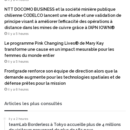
o
a
NTT DOCOMO BUSINESS et la société minière publique
n
g
chilienne CODELCO lancent une étude et une validation de
,
i
principe visant à améliorer l’efficacité des opérations à
d
c
distance dans les mines de cuivre grâce à l’APN IOWN®
é
Q
il y a 5 heures
d
u
i
a
Le programme Pink Changing Lives® de Mary Kay
é
d
transforme une cause en un impact mesurable pour les
e
r
femmes du monde entier
a
a
il y a 5 heures
u
n
Frontgrade renforce son équipe de direction alors que la
x
t
demande augmente pour les technologies spatiales et de
p
™
défense prêtes pour la mission
r
d
i
il y a 6 heures
e
s
G
e
a
Articles les plus consultés
s
r
d
t
il y a 2 heures
e
n
teamLab Borderless à Tokyo accueille plus de 4 millions
d
e