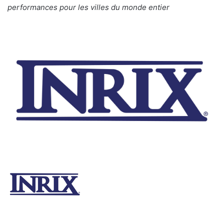
e
performances pour les villes du monde entier
r
u
n
c
o
u
r
r
i
e
l