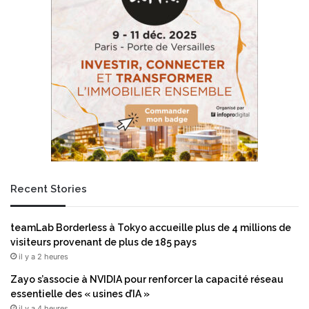
p
m
l
e
a
l
t
e
e
a
f
d
o
e
r
r
m
d
e
a
d
n
’
s
I
l
Recent Stories
A
e
d
p
e
r
teamLab Borderless à Tokyo accueille plus de 4 millions de
l
e
visiteurs provenant de plus de 185 pays
a
m
il y a 2 heures
r
i
é
e
Zayo s’associe à NVIDIA pour renforcer la capacité réseau
g
r
essentielle des « usines d’IA »
i
M
il y a 4 heures