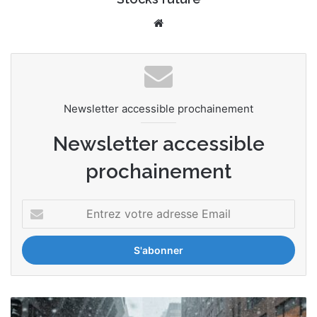
We
bsi
te
Newsletter accessible prochainement
Newsletter accessible
prochainement
E
n
t
r
e
z
v
L
o