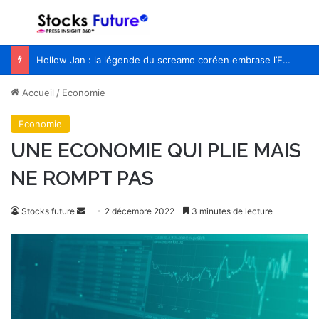
Menu
R
Hollow Jan : la légende du screamo coréen embrase l’Europe pour la première fois
Accueil
/
Economie
Economie
UNE ECONOMIE QUI PLIE MAIS
NE ROMPT PAS
Stocks future
E
2 décembre 2022
3 minutes de lecture
n
v
o
y
e
r