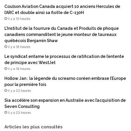
a
r
Coulson Aviation Canada acquiert 10 anciens Hercules de
v
s
l’ARC et double ainsi sa flotte de C-130H
i
:
il y a 10 heures
g
E
o
n
L’Institut de la fourrure du Canada et Produits de phoque
p
v
canadiens commanditent le jeune monteur de taureaux
l
i
québécois Benjamin Shaw
u
r
il y a 18 heures
t
o
Le syndicat entame le processus de ratification de l’entente
ô
n
de principe avec WestJet
t
6
il y a 18 heures
q
,
u
4
Hollow Jan : la légende du screamo coréen embrase l’Europe
e
€
pour la première fois
l
d
il y a 23 heures
’
e
Sia accélère son expansion en Australie avec l’acquisition de
é
d
Seven Consulting
n
é
il y a 23 heures
e
p
r
e
g
n
Articles les plus consultés