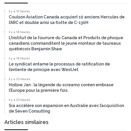
i
s
e
e
il y a 10 heures
s
Coulson Aviation Canada acquiert 10 anciens Hercules de
s
l’ARC et double ainsi sa flotte de C-130H
u
p
il y a 18 heures
L’Institut de la fourrure du Canada et Produits de phoque
p
canadiens commanditent le jeune monteur de taureaux
l
québécois Benjamin Shaw
é
m
il y a 18 heures
e
Le syndicat entame le processus de ratification de
n
l’entente de principe avec WestJet
t
il y a 23 heures
a
Hollow Jan : la légende du screamo coréen embrase
i
l’Europe pour la première fois
r
e
il y a 23 heures
Sia accélère son expansion en Australie avec l’acquisition
s
de Seven Consulting
p
a
Articles similaires
r
a