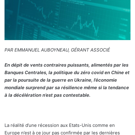
u
n
c
o
u
r
r
PAR EMMANUEL AUBOYNEAU, GÉRANT ASSOCIÉ
i
e
En dépit de vents contraires puissants, alimentés par les
l
Banques Centrales, la politique du zéro covid en Chine et
par la poursuite de la guerre en Ukraine, l’économie
mondiale surprend par sa résilience même si la tendance
à la décélération n’est pas contestable.
La réalité d’une récession aux Etats-Unis comme en
Europe n’est à ce jour pas confirmée par les dernières