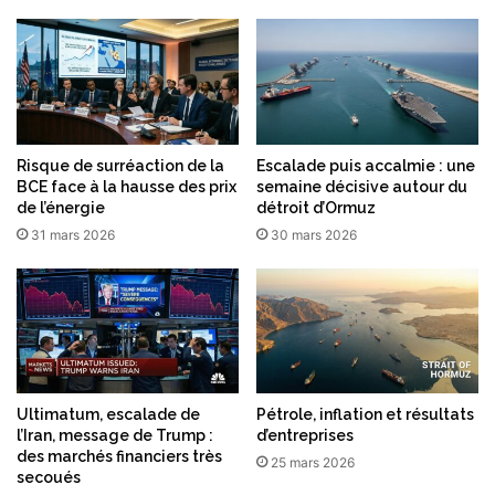
n
Risque de surréaction de la
Escalade puis accalmie : une
BCE face à la hausse des prix
semaine décisive autour du
de l’énergie
détroit d’Ormuz
31 mars 2026
30 mars 2026
Ultimatum, escalade de
Pétrole, inflation et résultats
l’Iran, message de Trump :
d’entreprises
des marchés financiers très
25 mars 2026
secoués