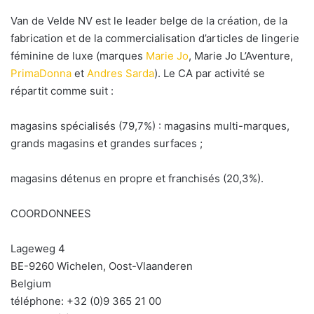
n
c
Van de Velde NV est le leader belge de la création, de la
o
fabrication et de la commercialisation d’articles de lingerie
u
féminine de luxe (marques
Marie Jo
, Marie Jo L’Aventure,
r
PrimaDonna
et
Andres Sarda
). Le CA par activité se
r
répartit comme suit :
i
e
magasins spécialisés (79,7%) : magasins multi-marques,
l
grands magasins et grandes surfaces ;
magasins détenus en propre et franchisés (20,3%).
COORDONNEES
Lageweg 4
BE-9260 Wichelen, Oost-Vlaanderen
Belgium
téléphone: +32 (0)9 365 21 00