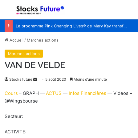
Menu
R
Le programme Pink Changing Lives® de Mary Kay transforme une cause en un impact mesurable pour les femmes du monde entier
Accueil
/
Marches actions
Marches actions
VAN DE VELDE
Stocks future
E
5 août 2020
Moins d’une minute
n
Cours
– GRAPH —
ACTUS
—
Infos Financières
— Videos –
v
@Wingsbourse
o
y
Secteur:
e
r
ACTIVITE:
u