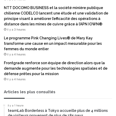
e
NTT DOCOMO BUSINESS et la société minière publique
r
chilienne CODELCO lancent une étude et une validation de
principe visant à améliorer l’efficacité des opérations à
distance dans les mines de cuivre grâce à l’APN IOWN®
il y a 3 heures
Le programme Pink Changing Lives® de Mary Kay
transforme une cause en un impact mesurable pour les
femmes du monde entier
il y a 4 heures
Frontgrade renforce son équipe de direction alors que la
demande augmente pour les technologies spatiales et de
défense prêtes pour la mission
il y a 4 heures
Articles les plus consultés
il y a 1 heure
teamLab Borderless à Tokyo accueille plus de 4 millions
de visiteurs provenant de plus de 185 pays