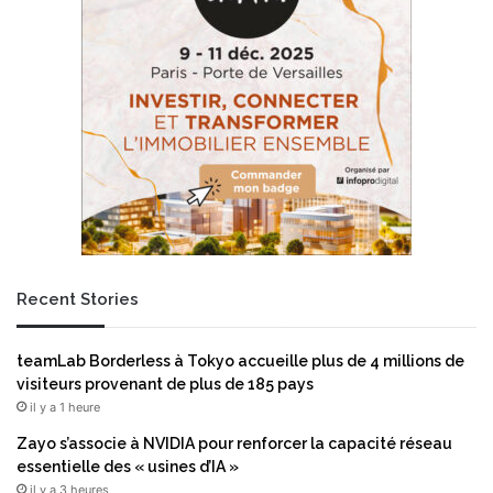
r
c
h
é
h
a
u
s
s
i
e
r
a
Recent Stories
p
p
e
teamLab Borderless à Tokyo accueille plus de 4 millions de
l
visiteurs provenant de plus de 185 pays
é
il y a 1 heure
à
Zayo s’associe à NVIDIA pour renforcer la capacité réseau
d
essentielle des « usines d’IA »
u
r
il y a 3 heures