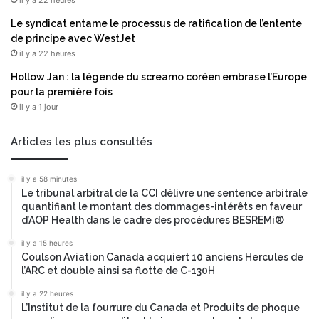
il y a 22 heures
Le syndicat entame le processus de ratification de l’entente
de principe avec WestJet
il y a 22 heures
Hollow Jan : la légende du screamo coréen embrase l’Europe
pour la première fois
il y a 1 jour
Articles les plus consultés
il y a 58 minutes
Le tribunal arbitral de la CCI délivre une sentence arbitrale
quantifiant le montant des dommages-intérêts en faveur
d’AOP Health dans le cadre des procédures BESREMi®
il y a 15 heures
Coulson Aviation Canada acquiert 10 anciens Hercules de
l’ARC et double ainsi sa flotte de C-130H
il y a 22 heures
L’Institut de la fourrure du Canada et Produits de phoque