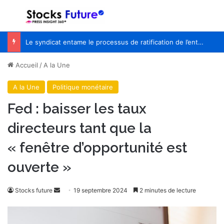
Menu
R
Le syndicat entame le processus de ratification de l’entente de principe avec WestJet
Accueil
/
A la Une
A la Une
Politique monétaire
Fed : baisser les taux
directeurs tant que la
« fenêtre d’opportunité est
ouverte »
Envoyer
Stocks future
19 septembre 2024
2 minutes de lecture
un
courriel