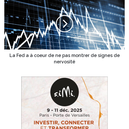
La
Fed
a
à
coeur
de
ne
pas
montrer
de
La Fed a à coeur de ne pas montrer de signes de
signes
nervosité
de
nervosité