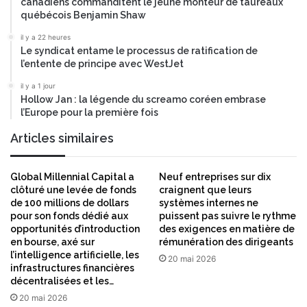
canadiens commanditent le jeune monteur de taureaux
québécois Benjamin Shaw
il y a 22 heures
Le syndicat entame le processus de ratification de
l’entente de principe avec WestJet
il y a 1 jour
Hollow Jan : la légende du screamo coréen embrase
l’Europe pour la première fois
Articles similaires
Global Millennial Capital a
Neuf entreprises sur dix
clôturé une levée de fonds
craignent que leurs
de 100 millions de dollars
systèmes internes ne
pour son fonds dédié aux
puissent pas suivre le rythme
opportunités d’introduction
des exigences en matière de
en bourse, axé sur
rémunération des dirigeants
l’intelligence artificielle, les
20 mai 2026
infrastructures financières
décentralisées et les…
20 mai 2026