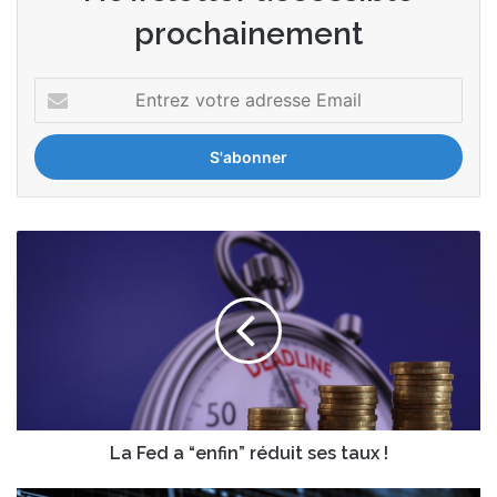
prochainement
Entrez
votre
adresse
Email
La
Fed
a
“enfin”
réduit
ses
taux
!
La Fed a “enfin” réduit ses taux !