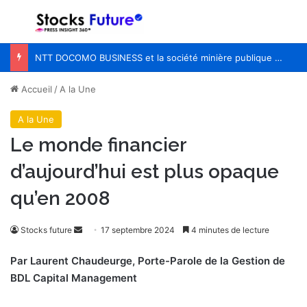
Menu
R
NTT DOCOMO BUSINESS et la société minière publique chilienne CODELCO lancent une étude et une validation de principe visant à améliorer l’efficacité des opérations à distance dans les mines de cuivre grâce à l’APN IOWN®
Accueil
/
A la Une
A la Une
Le monde financier
d’aujourd’hui est plus opaque
qu’en 2008
Envoyer
Stocks future
17 septembre 2024
4 minutes de lecture
un
Par Laurent Chaudeurge, Porte-Parole de la Gestion de
courriel
BDL Capital Management