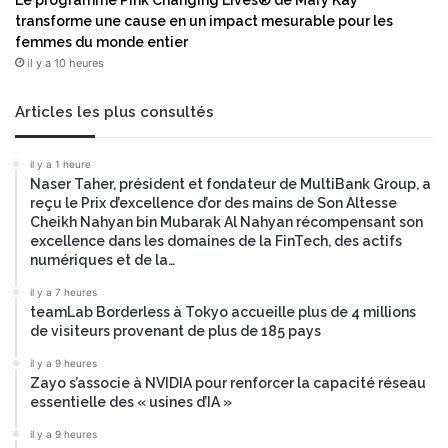
Le programme Pink Changing Lives® de Mary Kay
transforme une cause en un impact mesurable pour les
femmes du monde entier
il y a 10 heures
Articles les plus consultés
il y a 1 heure
Naser Taher, président et fondateur de MultiBank Group, a
reçu le Prix d’excellence d’or des mains de Son Altesse
Cheikh Nahyan bin Mubarak Al Nahyan récompensant son
excellence dans les domaines de la FinTech, des actifs
numériques et de la…
il y a 7 heures
teamLab Borderless à Tokyo accueille plus de 4 millions
de visiteurs provenant de plus de 185 pays
il y a 9 heures
Zayo s’associe à NVIDIA pour renforcer la capacité réseau
essentielle des « usines d’IA »
il y a 9 heures