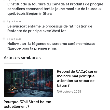
b
L’Institut de la fourrure du Canada et Produits de phoque
a
canadiens commanditent le jeune monteur de taureaux
n
québécois Benjamin Shaw
q
il y a 2 jours
u
Le syndicat entame le processus de ratification de
e
l’entente de principe avec WestJet
c
o
il y a 2 jours
Hollow Jan : la légende du screamo coréen embrase
n
l’Europe pour la première fois
s
e
Articles similaires
r
v
e
Rebond du CAC40 sur un
t
moindre mal politique…
o
attention au retour de
u
bâton ?
t
9 octobre 2025
e
s
Pourquoi Wall Street baisse
s
actuellement ?