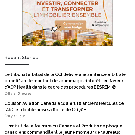
n
l
o
ù
l
e
n
u
m
é
Recent Stories
r
i
q
Le tribunal arbitral de la CCI délivre une sentence arbitrale
u
quantifiant le montant des dommages-intérêts en faveur
e
d’AOP Health dans le cadre des procédures BESREMi®
e
il y a 15 heures
n
v
Coulson Aviation Canada acquiert 10 anciens Hercules de
a
l’ARC et double ainsi sa flotte de C-130H
h
il y a 1 jour
i
L’Institut de la fourrure du Canada et Produits de phoque
t
canadiens commanditent le jeune monteur de taureaux
l