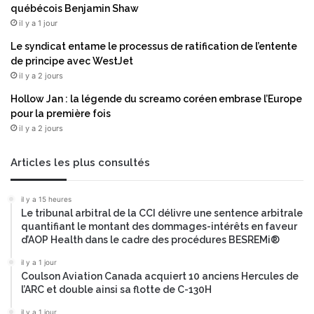
québécois Benjamin Shaw
e
il y a 1 jour
q
u
Le syndicat entame le processus de ratification de l’entente
o
de principe avec WestJet
t
il y a 2 jours
i
Hollow Jan : la légende du screamo coréen embrase l’Europe
d
pour la première fois
i
il y a 2 jours
e
n
,
Articles les plus consultés
l
e
il y a 15 heures
b
Le tribunal arbitral de la CCI délivre une sentence arbitrale
i
quantifiant le montant des dommages-intérêts en faveur
l
d’AOP Health dans le cadre des procédures BESREMi®
l
e
il y a 1 jour
Coulson Aviation Canada acquiert 10 anciens Hercules de
t
l’ARC et double ainsi sa flotte de C-130H
d
e
il y a 1 jour