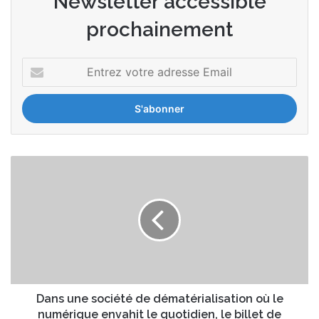
Newsletter accessible
prochainement
E
n
t
r
e
z
v
D
o
a
t
n
r
s
e
u
a
n
d
e
r
s
e
o
s
c
Dans une société de dématérialisation où le
s
i
numérique envahit le quotidien, le billet de