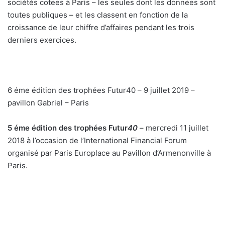
n
sociétés cotées à Paris – les seules dont les données sont
c
toutes publiques – et les classent en fonction de la
o
croissance de leur chiffre d’affaires pendant les trois
u
derniers exercices.
r
r
i
e
6 éme édition des trophées Futur40 – 9 juillet 2019 –
l
pavillon Gabriel – Paris
5 éme édition des trophées Futur
40
– mercredi 11 juillet
2018 à l’occasion de l’International Financial Forum
organisé par Paris Europlace au Pavillon d’Armenonville à
Paris.