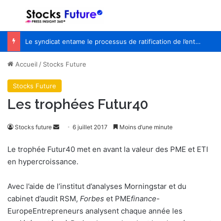
Menu
R
Le syndicat entame le processus de ratification de l’entente de principe avec WestJet
Accueil
/
Stocks Future
Stocks Future
Les trophées Futur40
Stocks future
E
6 juillet 2017
Moins d’une minute
n
Le trophée Futur40 met en avant la valeur des PME et ETI
v
en hypercroissance.
o
y
Avec l’aide de l’institut d’analyses Morningstar et du
e
cabinet d’audit RSM,
Forbes
et PME
finance
-
r
EuropeEntrepreneurs
u
analysent chaque année les