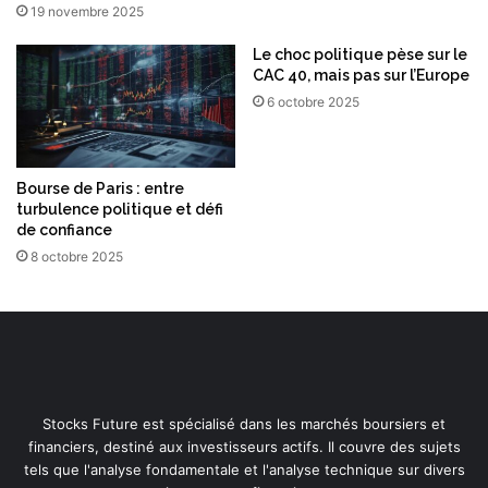
e
19 novembre 2025
s
l
Le choc politique pèse sur le
e
CAC 40, mais pas sur l’Europe
t
6 octobre 2025
t
r
e
Bourse de Paris : entre
s
turbulence politique et défi
d
de confiance
e
8 octobre 2025
n
o
b
l
e
s
s
e
Stocks Future est spécialisé dans les marchés boursiers et
.
financiers, destiné aux investisseurs actifs. Il couvre des sujets
tels que l'analyse fondamentale et l'analyse technique sur divers