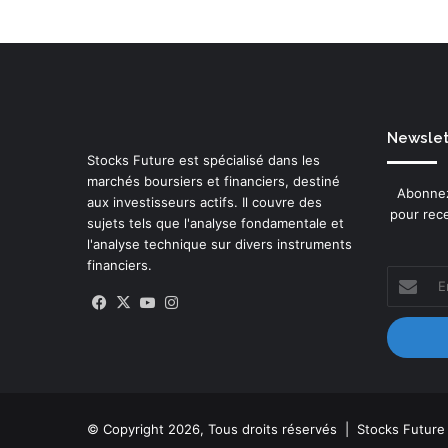
Newslett
Stocks Future est spécialisé dans les
marchés boursiers et financiers, destiné
Abonnez
aux investisseurs actifs. Il couvre des
pour rece
sujets tels que l'analyse fondamentale et
l'analyse technique sur divers instruments
financiers.
Entrez
votre
Facebook
X
YouTube
Instagram
adresse
Email
© Copyright 2026, Tous droits réservés |
Stocks Future