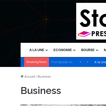
A LA UNE
ECONOMIE
BOURSE
M
Breaking News
Vercel nomme Amit Agarwal, CEO de Standard Template Labs et ancien président de Datadog, au conseil d’administration
A la Un
Accueil
/
Business
Business