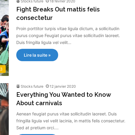
Stocks future
18 février 2020
Fight Breaks Out mattis felis
consectetur
Proin porttitor turpis vitae ligula dictum, a sollicitudin
purus congue Feugiat purus vitae sollicitudin laoreet.
Duis fringilla ligula vel velit…
Lire la suite »
t3
Stocks future
12 janvier 2020
Everything You Wanted to Know
About carnivals
Aenean feugiat purus vitae sollicitudin laoreet. Duis
fringilla ligula vel velit lacinia, in mattis felis consectetur.
Sed at pretium orci.…