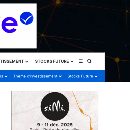
Sidebar (barre latéral
Rechercher
STISSEMENT
STOCKS FUTURE
ns
Thème d’investissement
Stocks Future