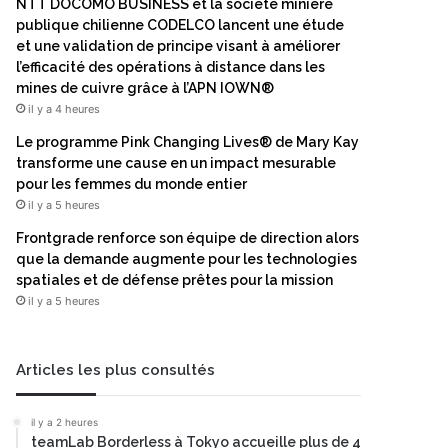
NTT DOCOMO BUSINESS et la société minière
publique chilienne CODELCO lancent une étude
et une validation de principe visant à améliorer
l’efficacité des opérations à distance dans les
mines de cuivre grâce à l’APN IOWN®
il y a 4 heures
Le programme Pink Changing Lives® de Mary Kay
transforme une cause en un impact mesurable
pour les femmes du monde entier
il y a 5 heures
Frontgrade renforce son équipe de direction alors
que la demande augmente pour les technologies
spatiales et de défense prêtes pour la mission
il y a 5 heures
Articles les plus consultés
il y a 2 heures
teamLab Borderless à Tokyo accueille plus de 4