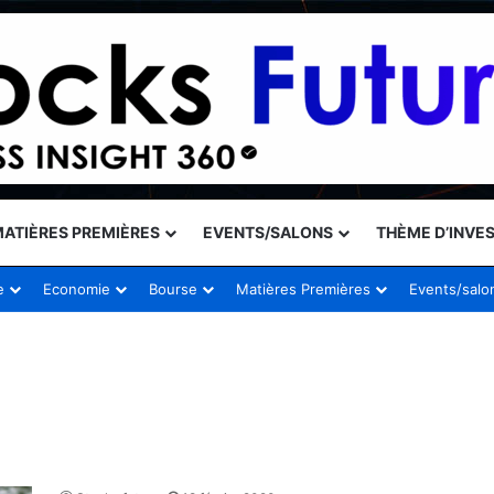
ATIÈRES PREMIÈRES
EVENTS/SALONS
THÈME D’INVE
e
Economie
Bourse
Matières Premières
Events/salo