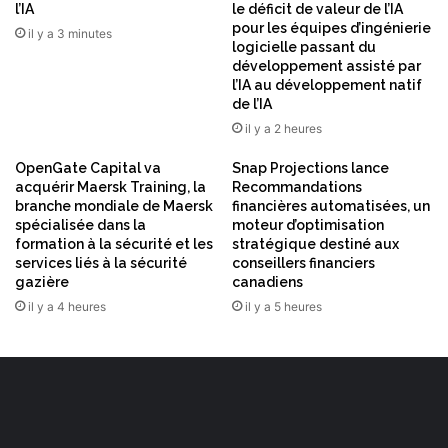
l’IA
le déficit de valeur de l’IA
a
pour les équipes d’ingénierie
r
il y a 3 minutes
logicielle passant du
g
développement assisté par
e
l’IA au développement natif
s
de l’IA
d
il y a 2 heures
e
t
OpenGate Capital va
Snap Projections lance
r
acquérir Maersk Training, la
Recommandations
a
branche mondiale de Maersk
financières automatisées, un
v
spécialisée dans la
moteur d’optimisation
a
formation à la sécurité et les
stratégique destiné aux
services liés à la sécurité
conseillers financiers
i
gazière
canadiens
l
d
il y a 4 heures
il y a 5 heures
e
c
a
l
c
u