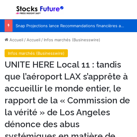
Menu
R
Snap Projections lance Recommandations financières automatisées, un moteur d’optimisation stratégique destiné aux conseillers financiers canadiens
Accueil
/
Accueil
/
Infos marchés (Businesswire)
Infos marchés (Businesswire)
UNITE HERE Local 11 : tandis
que l’aéroport LAX s’apprête à
accueillir le monde entier, le
rapport de la « Commission de
la vérité » de Los Angeles
dénonce des abus
systémiques en matière de