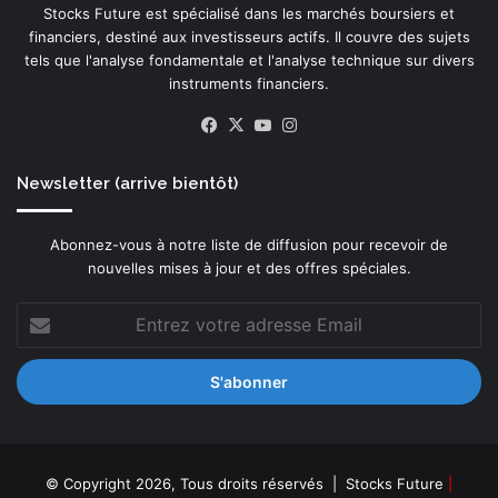
l
Stocks Future est spécialisé dans les marchés boursiers et
,
financiers, destiné aux investisseurs actifs. Il couvre des sujets
a
tels que l'analyse fondamentale et l'analyse technique sur divers
l
instruments financiers.
l
a
Facebook
X
YouTube
Instagram
n
t
Newsletter (arrive bientôt)
d
e
l
Abonnez-vous à notre liste de diffusion pour recevoir de
a
nouvelles mises à jour et des offres spéciales.
f
i
Entrez
n
votre
a
adresse
n
Email
c
e
à
l
© Copyright 2026, Tous droits réservés |
Stocks Future
|
’