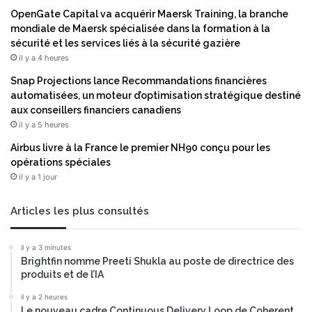
A
a
OpenGate Capital va acquérir Maersk Training, la branche
s
c
mondiale de Maersk spécialisée dans la formation à la
é
h
sécurité et les services liés à la sécurité gazière
c
i
il y a 4 heures
u
n
r
e
Snap Projections lance Recommandations financières
i
A
automatisées, un moteur d’optimisation stratégique destiné
s
m
aux conseillers financiers canadiens
é
a
il y a 5 heures
e
z
Airbus livre à la France le premier NH90 conçu pour les
p
o
opérations spéciales
o
n
u
il y a 1 jour
A
r
W
l
S
Articles les plus consultés
e
(
s
A
il y a 3 minutes
i
M
Brightfin nomme Preeti Shukla au poste de directrice des
n
I
produits et de l’IA
f
)
r
d
il y a 2 heures
a
Le nouveau cadre Continuous Delivery Loop de Coherent
e