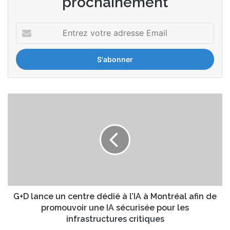
prochainement
E
n
t
r
e
z
v
G
o
+
t
D
r
l
e
a
a
n
d
c
r
e
e
u
s
n
G+D lance un centre dédié à l’IA à Montréal afin de
s
c
promouvoir une IA sécurisée pour les
e
e
infrastructures critiques
E
n