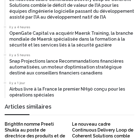
s
Solutions comble le déficit de valeur de l’IA pour les
s
équipes d’ingénierie logicielle passant du développement
t
t
assisté par l’IA au développement natif de l’IA
r
i
u
n
il y a 4 heures
c
é
OpenGate Capital va acquérir Maersk Training, la branche
t
e
mondiale de Maersk spécialisée dans la formation à la
u
sécurité et les services liés à la sécurité gazière
à
r
a
il y a 5 heures
e
c
Snap Projections lance Recommandations financières
s
c
automatisées, un moteur d’optimisation stratégique
c
é
destiné aux conseillers financiers canadiens
r
l
i
il y a 1 jour
é
Airbus livre à la France le premier NH90 conçu pour les
t
r
opérations spéciales
i
e
q
r
Articles similaires
u
l
e
e
s
s
Brightfin nomme Preeti
Le nouveau cadre
c
Shukla au poste de
Continuous Delivery Loop de
directrice des produits et de
Coherent Solutions comble
h