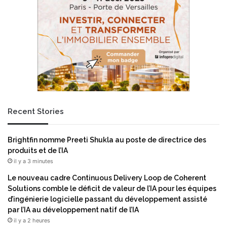
l
p
a
o
f
n
i
i
n
b
d
i
e
l
p
i
r
t
o
é
Recent Stories
m
d
o
’
u
u
Brightfin nomme Preeti Shukla au poste de directrice des
v
n
produits et de l’IA
o
e
il y a 3 minutes
i
i
r
m
Le nouveau cadre Continuous Delivery Loop de Coherent
u
a
Solutions comble le déficit de valeur de l’IA pour les équipes
n
g
d’ingénierie logicielle passant du développement assisté
e
e
par l’IA au développement natif de l’IA
I
m
il y a 2 heures