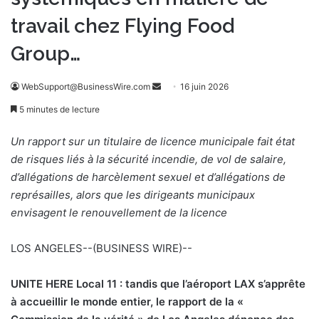
travail chez Flying Food
Group…
WebSupport@BusinessWire.com
E
16 juin 2026
n
5 minutes de lecture
v
o
Un rapport sur un titulaire de licence municipale fait état
y
de risques liés à la sécurité incendie, de vol de salaire,
e
d’allégations de harcèlement sexuel et d’allégations de
r
représailles, alors que les dirigeants municipaux
u
envisagent le renouvellement de la licence
n
c
LOS ANGELES--(BUSINESS WIRE)--
o
u
UNITE HERE Local 11 : tandis que l’aéroport LAX s’apprête
r
à accueillir le monde entier, le rapport de la «
r