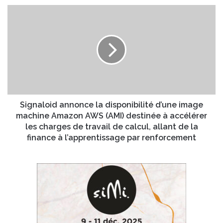
m
t
S
a
r
i
i
e
g
l
d
n
é
a
d
l
i
o
é
i
à
d
l
a
Signaloid annonce la disponibilité d’une image
’
n
machine Amazon AWS (AMI) destinée à accélérer
I
n
les charges de travail de calcul, allant de la
A
o
finance à l’apprentissage par renforcement
à
n
M
c
o
e
n
l
t
a
r
d
é
i
a
s