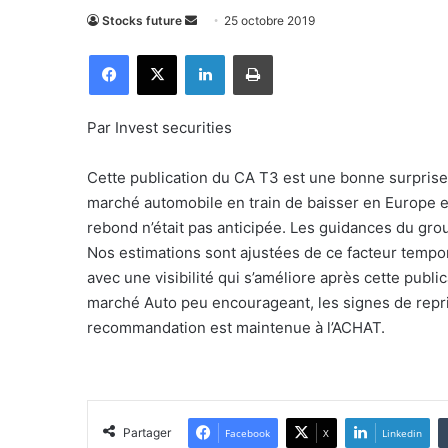
Stocks future
E
25 octobre 2019
n
Facebook
X
Linkedin
Imprimer
v
o
y
Par Invest securities
e
r
Cette publication du CA T3 est une bonne surpris
u
marché automobile en train de baisser en Europe et
n
rebond n’était pas anticipée. Les guidances du gro
c
Nos estimations sont ajustées de ce facteur temp
o
avec une visibilité qui s’améliore après cette publ
u
marché Auto peu encourageant, les signes de repri
r
recommandation est maintenue à l’ACHAT.
r
i
e
l
Partager
Facebook
X
Linkedin