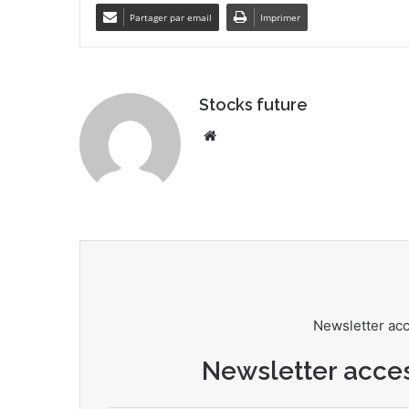
Partager par email
Imprimer
Stocks future
We
bsi
te
Newsletter ac
Newsletter acce