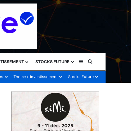
Sidebar (barre latéral
Rechercher
STISSEMENT
STOCKS FUTURE
ns
Thème d’investissement
Stocks Future