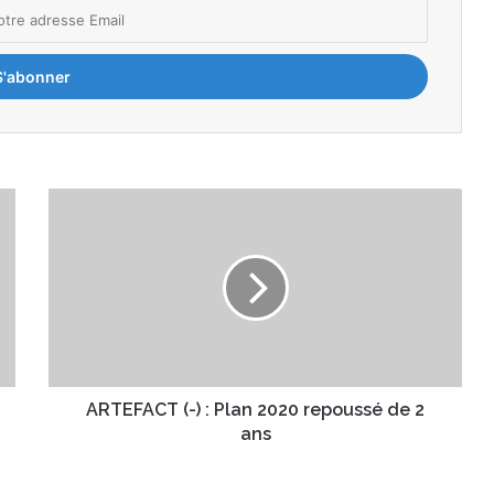
A
R
T
E
F
A
C
T
(
-
ARTEFACT (-) : Plan 2020 repoussé de 2
)
ans
:
P