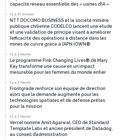
capacité réseau essentielle des « usines d’IA »
il y a 51 minutes
NTT DOCOMO BUSINESS et la société minière
publique chilienne CODELCO lancent une étude
et une validation de principe visant à améliorer
l’efficacité des opérations à distance dans les
mines de cuivre grâce à l’APN IOWN®
il y a 2 heures
Le programme Pink Changing Lives® de Mary
Kay transforme une cause en un impact
mesurable pour les femmes du monde entier
il y a 2 heures
Frontgrade renforce son équipe de direction
alors que la demande augmente pour les
technologies spatiales et de défense prêtes
pour la mission
il y a 2 heures
Vercel nomme Amit Agarwal, CEO de Standard
Template Labs et ancien président de Datadog,
au conseil d’administration