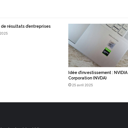
l
a
n
2
0
 de résultats d’entreprises
2
 2025
0
r
e
p
o
u
Idée d’investissement : NVIDIA
s
Corporation (NVDA)
s
25 avril 2025
é
d
e
2
a
n
s