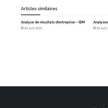
i
R
l
E
Articles similaires
,
O
C
Analyse de résultats d’entreprise – IBM
Analyses
1
30 avril 2025
30 avril
0
6
€
v
s
1
0
8
€
)