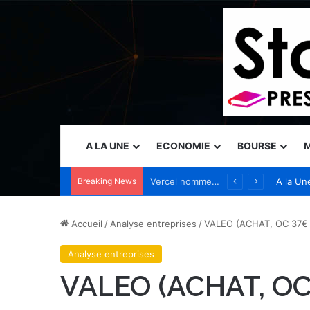
A LA UNE
ECONOMIE
BOURSE
M
Breaking News
AM Best relève la note des filiales d’assurance de Fortegra de A- à A (Excellent)
A la Un
Accueil
/
Analyse entreprises
/
VALEO (ACHAT, OC 37€ 
Analyse entreprises
VALEO (ACHAT, OC