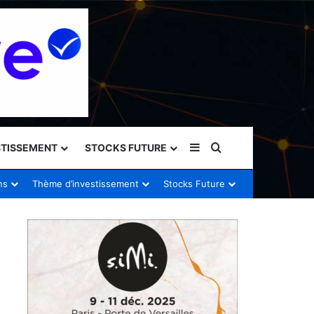
Sidebar (barre latéral
Rechercher
STISSEMENT
STOCKS FUTURE
ns
Thème d’investissement
Stocks Future