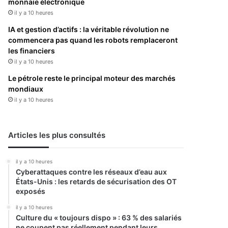
monnaie électronique
il y a 10 heures
IA et gestion d’actifs : la véritable révolution ne
commencera pas quand les robots remplaceront
les financiers
il y a 10 heures
Le pétrole reste le principal moteur des marchés
mondiaux
il y a 10 heures
Articles les plus consultés
il y a 10 heures
Cyberattaques contre les réseaux d’eau aux
États-Unis : les retards de sécurisation des OT
exposés
il y a 10 heures
Culture du « toujours dispo » : 63 % des salariés
ne coupent pas réellement pendant leurs