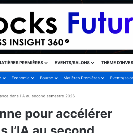
ATIÈRES PREMIÈRES
EVENTS/SALONS
THÈME D’INVE
e
Economie
Bourse
Matières Premières
Events/salo
ssance dans l’IA au second semestre 2026
onne pour accélérer
s l’IA au second