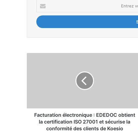
E
n
t
r
e
z
v
o
t
F
r
a
e
c
a
t
d
u
r
r
e
a
s
t
s
i
e
o
Facturation électronique : EDEDOC obtient
E
n
la certification ISO 27001 et sécurise la
m
é
conformité des clients de Koesio
a
l