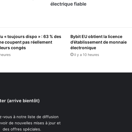
i
électrique fiable
s
t
è
r
e
u « toujours dispo » : 63 % des
Bybit EU obtient la licence
i
 ne coupent pas réellement
d’établissement de monnaie
n
leurs congés
électronique
d
 heures
il y a 10 heures
o
n
é
s
i
e
n
er (arrive bientôt)
d
e
s
-vous à notre liste de diffusion
V
voir de nouvelles mises à jour et
i
des offres spéciales.