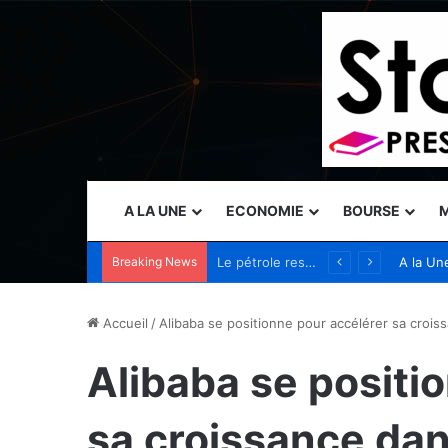
A LA UNE
ECONOMIE
BOURSE
M
Breaking News
Tanium présente des capacités de sécurité autonome au Black Hat USA 2026 pour permettre aux opérateurs de garder une longueur d’avance sur les menaces accélérées par l’IA
A la Un
Accueil
/
Alibaba se positionne pour accélérer sa croi
Alibaba se positi
sa croissance dan