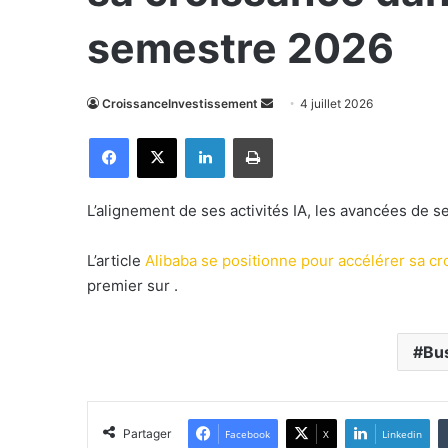
semestre 2026
CroissanceInvestissement
E
4 juillet 2026
n
Facebook
X
Linkedin
Imprimer
v
o
y
L’alignement de ses activités IA, les avancées de s
e
r
L’article
Alibaba se positionne pour accélérer sa c
u
premier sur
.
n
c
o
Bu
u
r
r
Partager
Facebook
X
Linkedin
i