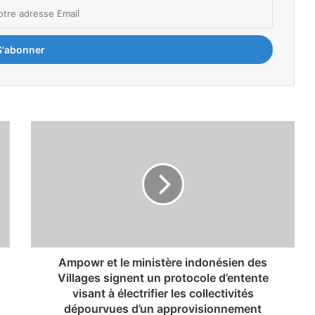
A
m
p
o
w
r
e
t
l
e
Ampowr et le ministère indonésien des
m
Villages signent un protocole d’entente
i
visant à électrifier les collectivités
n
dépourvues d’un approvisionnement