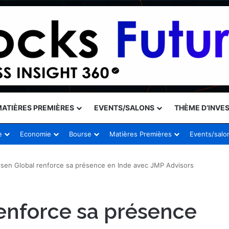
ATIÈRES PREMIÈRES
EVENTS/SALONS
THÈME D’INVE
e
Economie
Bourse
Matières Premières
Events/salo
sen Global renforce sa présence en Inde avec JMP Advisors
enforce sa présence