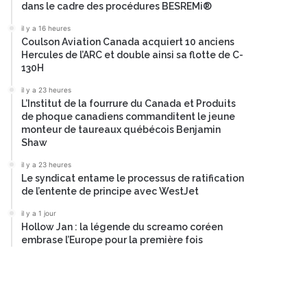
dans le cadre des procédures BESREMi®
il y a 16 heures
Coulson Aviation Canada acquiert 10 anciens
Hercules de l’ARC et double ainsi sa flotte de C-
130H
il y a 23 heures
L’Institut de la fourrure du Canada et Produits
de phoque canadiens commanditent le jeune
monteur de taureaux québécois Benjamin
Shaw
il y a 23 heures
Le syndicat entame le processus de ratification
de l’entente de principe avec WestJet
il y a 1 jour
Hollow Jan : la légende du screamo coréen
embrase l’Europe pour la première fois