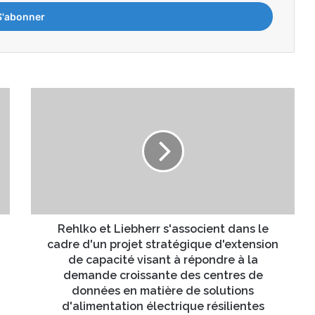
R
e
h
l
k
o
e
t
L
i
Rehlko et Liebherr s'associent dans le
e
cadre d'un projet stratégique d'extension
b
de capacité visant à répondre à la
h
demande croissante des centres de
e
données en matière de solutions
r
d'alimentation électrique résilientes