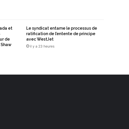
nada et
Le syndicat entame le processus de
s
ratification de l’entente de principe
ur de
avec WestJet
n Shaw
il y a 23 heures