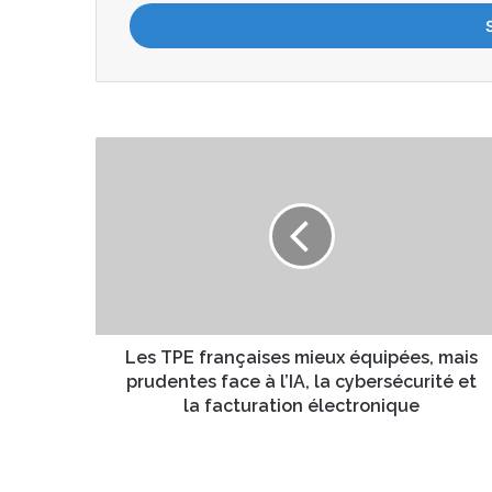
t
r
e
z
v
o
t
L
r
e
e
s
a
T
d
P
r
E
e
f
s
r
s
a
e
n
Les TPE françaises mieux équipées, mais
E
ç
prudentes face à l’IA, la cybersécurité et
m
a
la facturation électronique
a
i
i
s
l
e