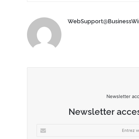
WebSupport@BusinessWi
Newsletter ac
Newsletter acce
E
n