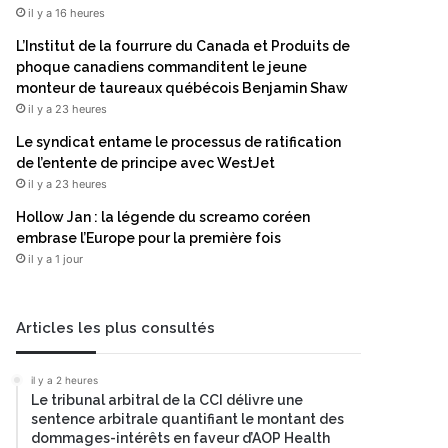
il y a 16 heures
L’Institut de la fourrure du Canada et Produits de
phoque canadiens commanditent le jeune
monteur de taureaux québécois Benjamin Shaw
il y a 23 heures
Le syndicat entame le processus de ratification
de l’entente de principe avec WestJet
il y a 23 heures
Hollow Jan : la légende du screamo coréen
embrase l’Europe pour la première fois
il y a 1 jour
Articles les plus consultés
il y a 2 heures
Le tribunal arbitral de la CCI délivre une
sentence arbitrale quantifiant le montant des
dommages-intérêts en faveur d’AOP Health