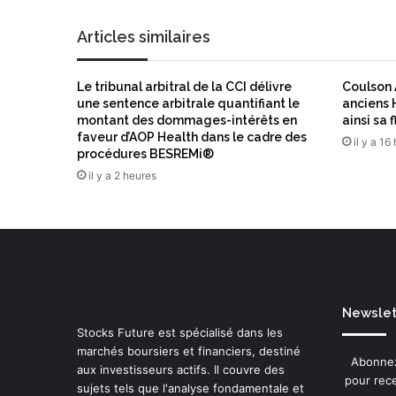
s
m
Articles similaires
i
e
u
Le tribunal arbitral de la CCI délivre
Coulson 
x
une sentence arbitrale quantifiant le
anciens 
é
montant des dommages-intérêts en
ainsi sa 
q
faveur d’AOP Health dans le cadre des
il y a 16
u
procédures BESREMi®
i
il y a 2 heures
p
é
e
s
,
m
a
Newslett
i
Stocks Future est spécialisé dans les
s
marchés boursiers et financiers, destiné
p
Abonnez
aux investisseurs actifs. Il couvre des
r
pour rece
sujets tels que l'analyse fondamentale et
u