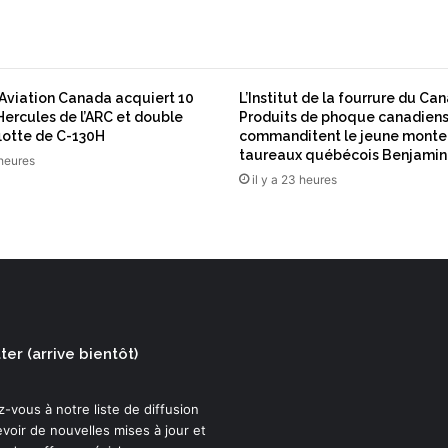
r
s
'
a
s
Aviation Canada acquiert 10
L’Institut de la fourrure du Ca
s
Hercules de l’ARC et double
Produits de phoque canadien
o
flotte de C-130H
commanditent le jeune monte
c
taureaux québécois Benjami
 heures
i
il y a 23 heures
e
n
t
d
a
n
s
l
er (arrive bientôt)
e
c
a
-vous à notre liste de diffusion
d
voir de nouvelles mises à jour et
r