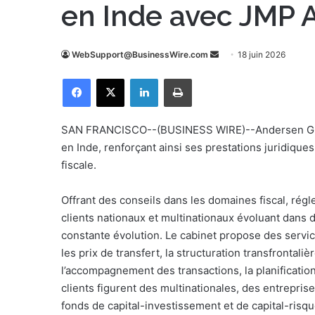
en Inde avec JMP 
WebSupport@BusinessWire.com
E
18 juin 2026
n
Facebook
X
Linkedin
Imprimer
v
o
y
SAN FRANCISCO--(BUSINESS WIRE)--Andersen Globa
e
en Inde, renforçant ainsi ses prestations juridiqu
r
fiscale.
u
n
Offrant des conseils dans les domaines fiscal, ré
c
clients nationaux et multinationaux évoluant dan
o
constante évolution. Le cabinet propose des service
u
les prix de transfert, la structuration transfrontali
r
l’accompagnement des transactions, la planificatio
r
clients figurent des multinationales, des entrepris
i
fonds de capital-investissement et de capital-risque
e