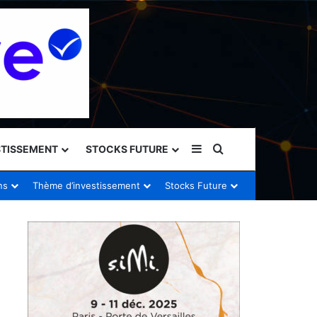
Sidebar (barre latéral
Rechercher
STISSEMENT
STOCKS FUTURE
ns
Thème d’investissement
Stocks Future