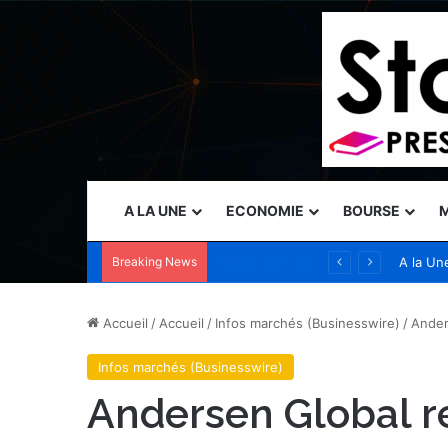
A LA UNE
ECONOMIE
BOURSE
M
Breaking News
Sia accélère son expansion en Australie avec l’acquisition de Seven Consulting
A la Un
Accueil
/
Accueil
/
Infos marchés (Businesswire)
/
Ander
Infos marchés (Businesswire)
Andersen Global r