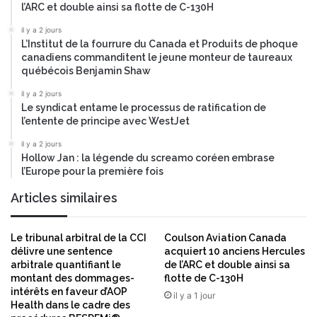
l’ARC et double ainsi sa flotte de C-130H
a
i
il y a 2 jours
r
L’Institut de la fourrure du Canada et Produits de phoque
e
canadiens commanditent le jeune monteur de taureaux
québécois Benjamin Shaw
d
e
il y a 2 jours
l
Le syndicat entame le processus de ratification de
a
l’entente de principe avec WestJet
G
il y a 2 jours
H
Hollow Jan : la légende du screamo coréen embrase
I
l’Europe pour la première fois
C
Articles similaires
Le tribunal arbitral de la CCI
Coulson Aviation Canada
délivre une sentence
acquiert 10 anciens Hercules
arbitrale quantifiant le
de l’ARC et double ainsi sa
montant des dommages-
flotte de C-130H
intérêts en faveur d’AOP
il y a 1 jour
Health dans le cadre des