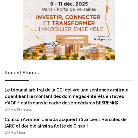
e
v
l
e
s
s
l
t
o
i
r
t
s
d
d
a
e
n
s
s
N
l
Recent Stories
e
e
t
F
w
o
Le tribunal arbitral de la CCI délivre une sentence arbitrale
o
n
quantifiant le montant des dommages-intérêts en faveur
r
d
d’AOP Health dans le cadre des procédures BESREMi®
k
s
il y a 18 heures
C
m
o
o
Coulson Aviation Canada acquiert 10 anciens Hercules de
m
n
l’ARC et double ainsi sa flotte de C-130H
p
d
il y a 1 jour