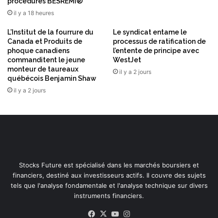
procédures BESREMi®
il y a 18 heures
L’Institut de la fourrure du
Le syndicat entame le
Canada et Produits de
processus de ratification de
phoque canadiens
l’entente de principe avec
commanditent le jeune
WestJet
monteur de taureaux
il y a 2 jours
québécois Benjamin Shaw
il y a 2 jours
Stocks Future est spécialisé dans les marchés boursiers et
financiers, destiné aux investisseurs actifs. Il couvre des sujets
tels que l'analyse fondamentale et l'analyse technique sur divers
instruments financiers.
Facebook
X
YouTube
Instagram