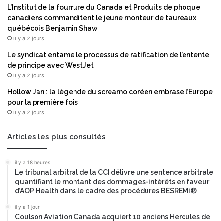
u
i
L’Institut de la fourrure du Canada et Produits de phoque
t
a
canadiens commanditent le jeune monteur de taureaux
i
l
québécois Benjamin Shaw
n
p
il y a 2 jours
g
o
A
u
Le syndicat entame le processus de ratification de l’entente
w
r
de principe avec WestJet
a
l
il y a 2 jours
r
a
Hollow Jan : la légende du screamo coréen embrase l’Europe
d
s
pour la première fois
s
é
il y a 2 jours
2
c
0
u
2
r
Articles les plus consultés
6
i
t
il y a 18 heures
é
Le tribunal arbitral de la CCI délivre une sentence arbitrale
s
quantifiant le montant des dommages-intérêts en faveur
a
d’AOP Health dans le cadre des procédures BESREMi®
n
il y a 1 jour
i
Coulson Aviation Canada acquiert 10 anciens Hercules de
t