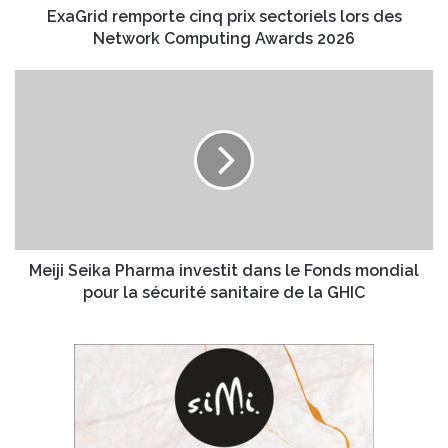
s
m
ExaGrid remporte cinq prix sectoriels lors des
s
p
Network Computing Awards 2026
e
o
E
r
M
m
t
e
a
e
i
i
c
j
l
i
i
n
S
q
e
p
i
r
k
i
a
Meiji Seika Pharma investit dans le Fonds mondial
x
P
pour la sécurité sanitaire de la GHIC
s
h
e
a
c
r
t
m
o
a
r
i
i
n