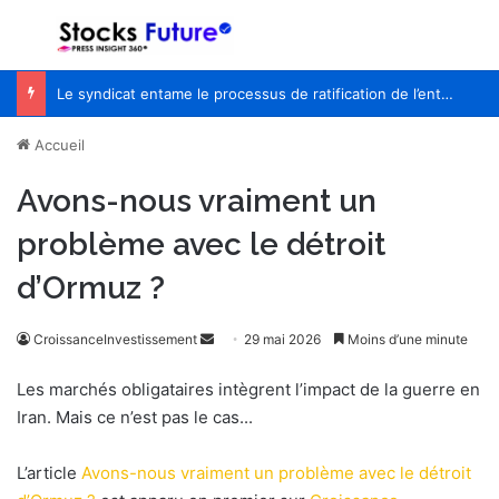
Menu
R
Le syndicat entame le processus de ratification de l’entente de principe avec WestJet
Accueil
Avons-nous vraiment un
problème avec le détroit
d’Ormuz ?
CroissanceInvestissement
E
29 mai 2026
Moins d’une minute
n
Les marchés obligataires intègrent l’impact de la guerre en
v
Iran. Mais ce n’est pas le cas...
o
y
L’article
Avons-nous vraiment un problème avec le détroit
e