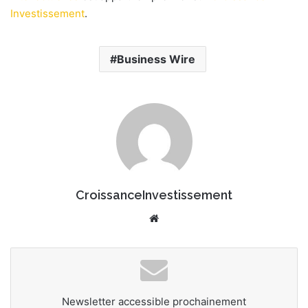
n
Investissement
.
c
o
u
Business Wire
r
r
i
e
l
CroissanceInvestissement
We
bsi
te
Newsletter accessible prochainement