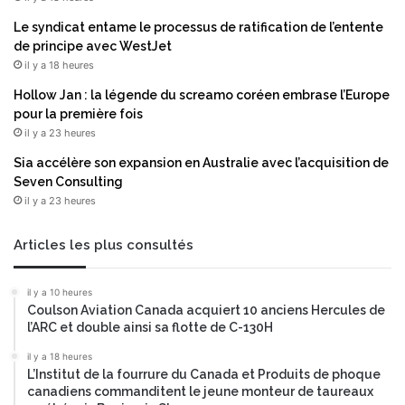
s
o
Le syndicat entame le processus de ratification de l’entente
s
n
de principe avec WestJet
o
n
il y a 18 heures
u
e
s
l
Hollow Jan : la légende du screamo coréen embrase l’Europe
c
s
pour la première fois
r
n
il y a 23 heures
i
o
Sia accélère son expansion en Australie avec l’acquisition de
p
m
Seven Consulting
t
a
il y a 23 heures
i
d
o
e
n
s
Articles les plus consultés
s
s
e
il y a 10 heures
l
Coulson Aviation Canada acquiert 10 anciens Hercules de
o
l’ARC et double ainsi sa flotte de C-130H
n
l
il y a 18 heures
L’Institut de la fourrure du Canada et Produits de phoque
e
canadiens commanditent le jeune monteur de taureaux
L