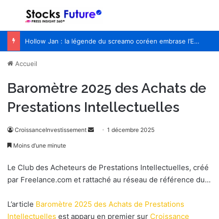
Menu
R
Hollow Jan : la légende du screamo coréen embrase l’Europe pour la première fois
Accueil
Baromètre 2025 des Achats de
Prestations Intellectuelles
CroissanceInvestissement
E
1 décembre 2025
n
Moins d’une minute
v
o
Le Club des Acheteurs de Prestations Intellectuelles, créé
y
par Freelance.com et rattaché au réseau de référence du...
e
r
L’article
Baromètre 2025 des Achats de Prestations
u
Intellectuelles
est apparu en premier sur
Croissance