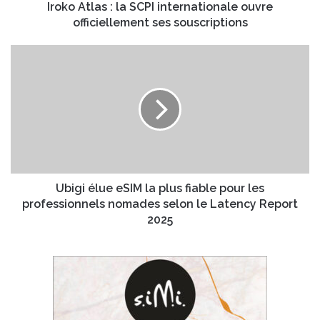
s
Iroko Atlas : la SCPI internationale ouvre
s
:
officiellement ses souscriptions
e
l
E
a
U
m
S
b
a
C
i
i
P
g
l
I
i
i
é
n
l
t
u
e
e
r
e
Ubigi élue eSIM la plus fiable pour les
n
S
professionnels nomades selon le Latency Report
a
I
2025
t
M
i
l
o
a
n
p
a
l
l
u