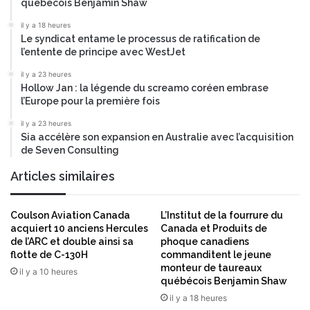
québécois Benjamin Shaw
a
t
il y a 18 heures
e
Le syndicat entame le processus de ratification de
n
l’entente de principe avec WestJet
c
il y a 23 heures
y
Hollow Jan : la légende du screamo coréen embrase
R
l’Europe pour la première fois
e
p
il y a 23 heures
Sia accélère son expansion en Australie avec l’acquisition
o
de Seven Consulting
r
t
Articles similaires
2
0
2
Coulson Aviation Canada
L’Institut de la fourrure du
5
acquiert 10 anciens Hercules
Canada et Produits de
de l’ARC et double ainsi sa
phoque canadiens
flotte de C-130H
commanditent le jeune
monteur de taureaux
il y a 10 heures
québécois Benjamin Shaw
il y a 18 heures