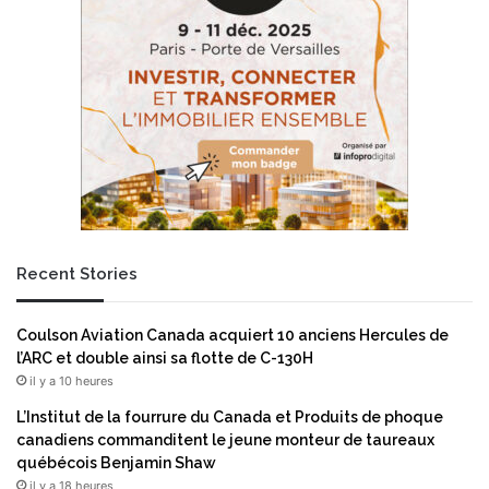
e
s
o
f
u
i
v
a
r
b
e
l
o
e
f
p
f
o
i
u
c
r
i
l
Recent Stories
e
e
l
s
l
p
Coulson Aviation Canada acquiert 10 anciens Hercules de
e
r
l’ARC et double ainsi sa flotte de C-130H
m
o
il y a 10 heures
e
f
n
e
L’Institut de la fourrure du Canada et Produits de phoque
t
s
canadiens commanditent le jeune monteur de taureaux
s
s
québécois Benjamin Shaw
e
i
il y a 18 heures