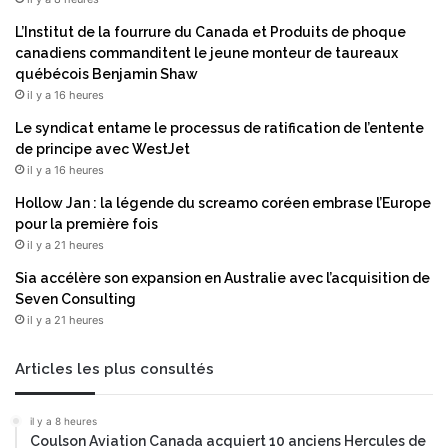
:
n
l
t
L’Institut de la fourrure du Canada et Produits de phoque
'
l
canadiens commanditent le jeune monteur de taureaux
h
’
québécois Benjamin Shaw
i
u
il y a 16 heures
s
n
Le syndicat entame le processus de ratification de l’entente
t
e
de principe avec WestJet
o
d
il y a 16 heures
i
e
r
s
Hollow Jan : la légende du screamo coréen embrase l’Europe
e
p
pour la première fois
d
l
il y a 21 heures
e
u
l
Sia accélère son expansion en Australie avec l’acquisition de
s
a
Seven Consulting
v
s
il y a 21 heures
a
u
s
r
t
Articles les plus consultés
v
e
i
s
il y a 8 heures
e
é
Coulson Aviation Canada acquiert 10 anciens Hercules de
e