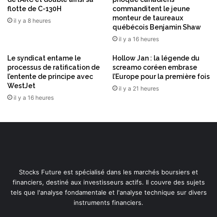
h
a
flotte de C-130H
commanditent le jeune
a
n
monteur de taureaux
il y a 8 heures
r
québécois Benjamin Shaw
t
a
é
il y a 16 heures
R
b
o
Le syndicat entame le
Hollow Jan : la légende du
u
m
processus de ratification de
screamo coréen embrase
c
l’entente de principe avec
l’Europe pour la première fois
e
c
WestJet
r
il y a 21 heures
o
o
il y a 16 heures
d
,
e
a
n
v
t
e
a
c
i
E
r
C
e
Stocks Future est spécialisé dans les marchés boursiers et
M
e
financiers, destiné aux investisseurs actifs. Il couvre des sujets
O
t
tels que l'analyse fondamentale et l'analyse technique sur divers
l
l
instruments financiers.
i
e