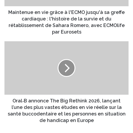
e
e
s
e
Maintenue en vie grâce à l'ECMO jusqu'à sa greffe
s
n
cardiaque : l'histoire de la survie et du
e
v
rétablissement de Sahara Romero, avec ECMOlife
E
i
par Eurosets
m
e
a
g
O
i
r
r
l
â
a
c
l
e
‑
à
B
l
a
'
n
E
n
C
o
Oral‑B annonce The Big Rethink 2026, lançant
M
n
l’une des plus vastes études en vie réelle sur la
O
c
santé buccodentaire et les personnes en situation
j
e
de handicap en Europe
u
T
s
h