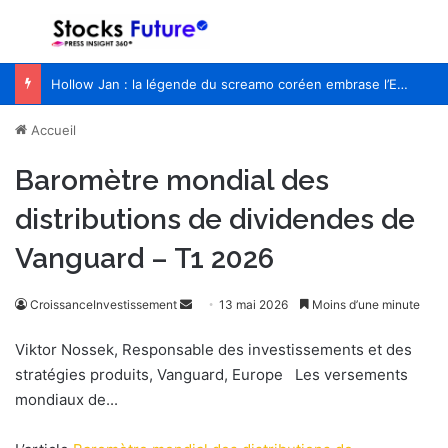
Menu
R
Hollow Jan : la légende du screamo coréen embrase l’Europe pour la première fois
Accueil
Baromètre mondial des
distributions de dividendes de
Vanguard – T1 2026
CroissanceInvestissement
E
13 mai 2026
Moins d’une minute
n
Viktor Nossek, Responsable des investissements et des
v
stratégies produits, Vanguard, Europe Les versements
o
mondiaux de...
y
e