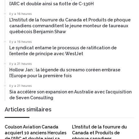
t
l’ARC et double ainsi sa flotte de C-130H
t
u
d
d
il y a 16 heures
u
L’Institut de la fourrure du Canada et Produits de phoque
e
r
canadiens commanditent le jeune monteur de taureaux
s
québécois Benjamin Shaw
é
e
t
n
il y a 16 heures
a
v
Le syndicat entame le processus de ratification de
b
i
l’entente de principe avec WestJet
l
e
il y a 21 heures
i
r
Hollow Jan : la légende du screamo coréen embrase
s
é
l’Europe pour la première fois
s
e
e
l
il y a 21 heures
m
l
Sia accélère son expansion en Australie avec l’acquisition
e
de Seven Consulting
e
n
s
Articles similaires
t
u
d
r
e
l
Coulson Aviation Canada
L’Institut de la fourrure du
S
a
acquiert 10 anciens Hercules
Canada et Produits de
a
s
de l’ARC et double ainsi sa
phoque canadiens