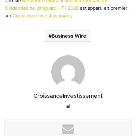
L’article
Baromètre mondial des distributions de
r
dividendes de Vanguard – T1 2026
u
est apparu en premier
n
sur
Croissance Investissement
.
c
o
Business Wire
u
r
r
i
e
l
CroissanceInvestissement
We
bsi
te