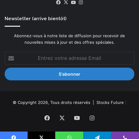
f
Facebook
X
YouTube
Instagram
s
e
p
p
e
Newsletter (arrive bientôt)
a
r
r
s
E
o
Abonnez-vous à notre liste de diffusion pour recevoir de
u
n
nouvelles mises à jour et des offres spéciales.
r
n
o
e
Entrez
s
s
votre
e
e
adresse
t
n
Email
s
s
i
t
u
© Copyright 2026, Tous droits réservés |
Stocks Future
|
a
t
Facebook
X
YouTube
Instagram
i
o
n