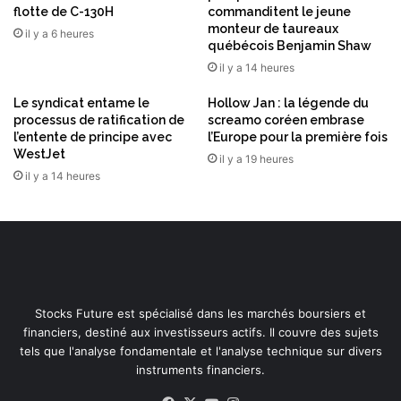
t
flotte de C-130H
commanditent le jeune
u
monteur de taureaux
il y a 6 heures
québécois Benjamin Shaw
n
e
il y a 14 heures
c
Le syndicat entame le
Hollow Jan : la légende du
r
processus de ratification de
screamo coréen embrase
y
l’entente de principe avec
l’Europe pour la première fois
p
WestJet
il y a 19 heures
t
il y a 14 heures
o
g
r
a
p
h
i
e
Stocks Future est spécialisé dans les marchés boursiers et
p
financiers, destiné aux investisseurs actifs. Il couvre des sujets
o
tels que l'analyse fondamentale et l'analyse technique sur divers
s
instruments financiers.
t