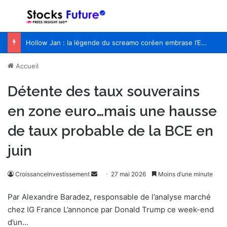
Menu
R
Hollow Jan : la légende du screamo coréen embrase l’Europe pour la première fois
Accueil
Détente des taux souverains
en zone euro…mais une hausse
de taux probable de la BCE en
juin
CroissanceInvestissement
E
27 mai 2026
Moins d’une minute
n
Par Alexandre Baradez, responsable de l’analyse marché
v
chez IG France L’annonce par Donald Trump ce week-end
o
d’un...
y