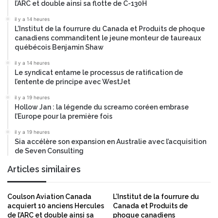
l’ARC et double ainsi sa flotte de C-130H
u
c
r
e
il y a 14 heures
a
L’Institut de la fourrure du Canada et Produits de phoque
s
canadiens commanditent le jeune monteur de taureaux
n
o
québécois Benjamin Shaw
t
p
s
e
il y a 14 heures
n
Le syndicat entame le processus de ratification de
s
l’entente de principe avec WestJet
o
il y a 19 heures
u
Hollow Jan : la légende du screamo coréen embrase
r
l’Europe pour la première fois
c
e
il y a 19 heures
i
Sia accélère son expansion en Australie avec l’acquisition
de Seven Consulting
n
t
Articles similaires
é
g
r
Coulson Aviation Canada
L’Institut de la fourrure du
a
acquiert 10 anciens Hercules
Canada et Produits de
n
de l’ARC et double ainsi sa
phoque canadiens