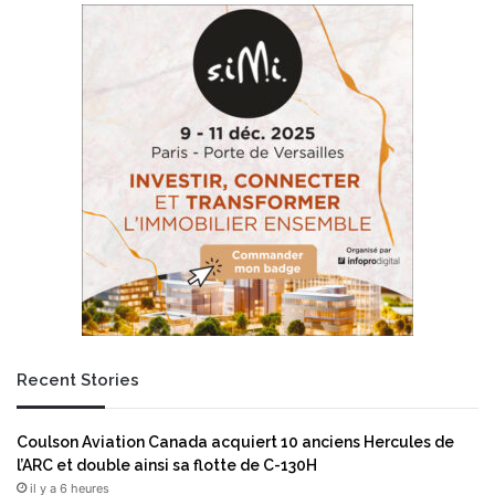
d
a
e
n
a
c
c
e
c
P
e
a
s
v
s
o
i
n
b
a
l
:
e
p
à
r
l
e
’
m
e
i
Recent Stories
n
e
v
r
o
s
Coulson Aviation Canada acquiert 10 anciens Hercules de
l
y
l’ARC et double ainsi sa flotte de C-130H
é
s
il y a 6 heures