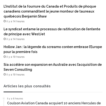
e
t
d
è
L’Institut de la fourrure du Canada et Produits de phoque
u
m
canadiens commanditent le jeune monteur de taureaux
r
e
québécois Benjamin Shaw
a
d
il y a 14 heures
b
e
Le syndicat entame le processus de ratification de l’entente
l
d
de principe avec WestJet
e
i
il y a 14 heures
d
s
e
t
Hollow Jan : la légende du screamo coréen embrase l’Europe
s
r
pour la première fois
p
i
il y a 19 heures
r
b
Sia accélère son expansion en Australie avec l’acquisition de
i
u
Seven Consulting
x
t
il y a 19 heures
d
i
e
o
s
n
Articles les plus consultés
c
d
a
e
il y a 6 heures
r
p
Coulson Aviation Canada acquiert 10 anciens Hercules de
b
u