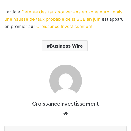
e
L’article
Détente des taux souverains en zone euro…mais
r
une hausse de taux probable de la BCE en juin
u
est apparu
n
en premier sur
Croissance Investissement
.
c
o
Business Wire
u
r
r
i
e
l
CroissanceInvestissement
We
bsi
te