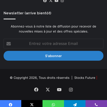
Facebook
X
YouTube
Instagram
-
q
u
Newsletter (arrive bientôt)
a
n
t
Abonnez-vous à notre liste de diffusion pour recevoir de
i
nouvelles mises à jour et des offres spéciales.
q
u
Entrez
e
votre
d
adresse
e
Email
n
i
v
e
© Copyright 2026, Tous droits réservés |
Stocks Future
|
a
u
Facebook
X
YouTube
Instagram
i
n
d
u