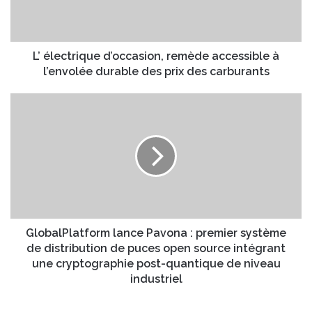
d
t
r
r
e
i
s
q
L’ électrique d’occasion, remède accessible à
s
u
l’envolée durable des prix des carburants
e
e
E
d
G
m
’
l
a
o
o
i
c
b
l
c
a
a
l
s
P
i
l
o
a
n
t
GlobalPlatform lance Pavona : premier système
,
f
de distribution de puces open source intégrant
r
o
une cryptographie post-quantique de niveau
e
r
industriel
m
m
è
l