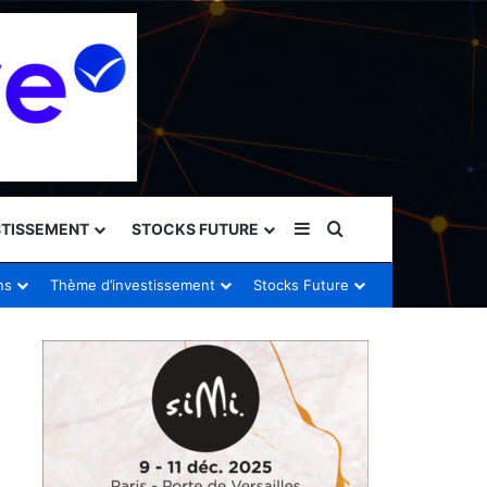
Sidebar (barre latéral
Rechercher
STISSEMENT
STOCKS FUTURE
ns
Thème d’investissement
Stocks Future