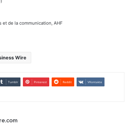
)
s et de la communication, AHF
siness Wire
Tumblr
Pinterest
Reddit
VKontakte
re.com