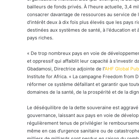
bailleurs de fonds privés. À l'heure actuelle, 3,4
consacrer davantage de ressources au service de la 
d'intérêt deux à dix fois plus élevés que les pays 
destinées aux systèmes de santé, à l'éducation et à
pays riches.
«
De trop nombreux pays en voie de développement 
et oppressif qui affaiblit leur capacité à s'investir
Gbadamosi, Directrice adjointe de l'
AHF Global Publ
Institute for Africa. «
La campagne Freedom from De
réformer ce système défaillant et garantir que tout
domaines de la santé, de la prospérité et de la dig
Le déséquilibre de la dette souveraine est aggravé 
gouvernance, laissant aux pays en voie de dévelop
régulièrement tenus de privilégier le rembourseme
même en cas d’urgence sanitaire ou de catastrophe c
milliers de milliards sont perdus en raison du remb