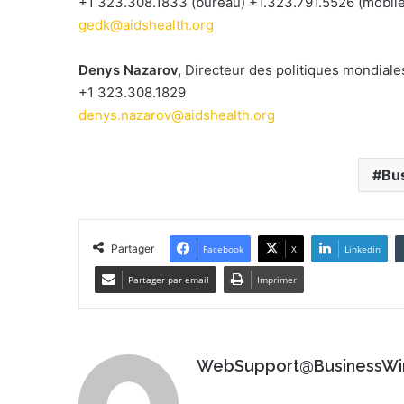
+1 323.308.1833 (bureau) +1.323.791.5526 (mobile
gedk@aidshealth.org
Denys Nazarov,
Directeur des politiques mondiale
+1 323.308.1829
denys.nazarov@aidshealth.org
Bu
Partager
Facebook
X
Linkedin
Partager par email
Imprimer
WebSupport@BusinessWi