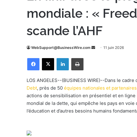
mondiale : « Free
scande l’AHF
WebSupport@BusinessWire.com
E
11 juin 2026
n
Facebook
X
Linkedin
Imprimer
v
o
y
LOS ANGELES--(BUSINESS WIRE)--Dans le cadre d
e
Debt
, près de 50
équipes nationales et partenaire
r
actions de sensibilisation en présentiel et en lig
u
mondial de la dette, qui empêche les pays en voie 
n
l’éducation et d’autres besoins humains fondament
c
o
u
r