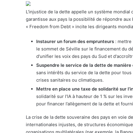
r
L'injustice de la dette appelle un système mondial q
i
garantisse aux pays la possibilité de répondre au
e
« Freedom from Debt » incite les dirigeants mondia
l
Instaurer un forum des emprunteurs
: mettre
le sommet de Séville sur le financement du d
d'unifier les voix des pays du Sud et d'accroît
Suspendre le service de la dette de manière 
sans intérêts du service de la dette pour tous
crises sanitaires ou climatiques.
Mettre en place une taxe de solidarité sur l’int
solidarité sur l’IA à hauteur de 1 % sur les in
pour financer l’allègement de la dette et four
La crise de la dette souveraine des pays en voie d
internationales injustes, de structures économiques
organisations multilatérales (par exemple, la Banq