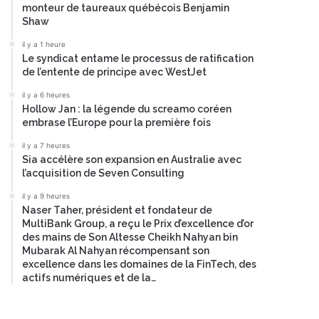
monteur de taureaux québécois Benjamin
Shaw
il y a 1 heure
Le syndicat entame le processus de ratification
de l’entente de principe avec WestJet
il y a 6 heures
Hollow Jan : la légende du screamo coréen
embrase l’Europe pour la première fois
il y a 7 heures
Sia accélère son expansion en Australie avec
l’acquisition de Seven Consulting
il y a 9 heures
Naser Taher, président et fondateur de
MultiBank Group, a reçu le Prix d’excellence d’or
des mains de Son Altesse Cheikh Nahyan bin
Mubarak Al Nahyan récompensant son
excellence dans les domaines de la FinTech, des
actifs numériques et de la…