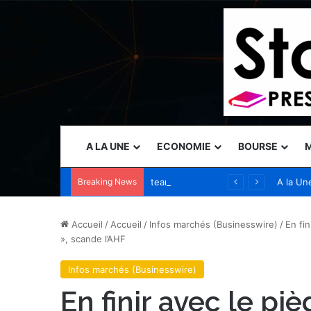
A LA UNE
ECONOMIE
BOURSE
M
Breaking News
teamLab Borderless à Tokyo accueille plus de 4 millions de visiteurs provenant de plus de 185 pays
A la Un
Accueil
/
Accueil
/
Infos marchés (Businesswire)
/
En fi
», scande l’AHF
Infos marchés (Businesswire)
En finir avec le pi