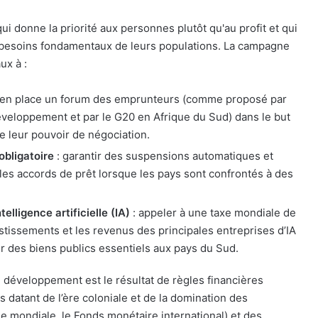
ui donne la priorité aux personnes plutôt qu'au profit et qui
x besoins fondamentaux de leurs populations. La campagne
ux à :
 en place un forum des emprunteurs (comme proposé par
éveloppement et par le G20 en Afrique du Sud) dans le but
re leur pouvoir de négociation.
obligatoire
: garantir des suspensions automatiques et
 les accords de prêt lorsque les pays sont confrontés à des
elligence artificielle (IA)
: appeler à une taxe mondiale de
vestissements et les revenus des principales entreprises d’IA
nir des biens publics essentiels aux pays du Sud.
e développement est le résultat de règles financières
 datant de l’ère coloniale et de la domination des
ue mondiale, le Fonds monétaire international) et des