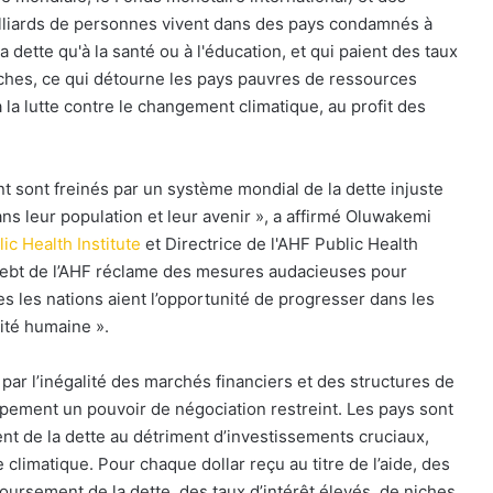
 milliards de personnes vivent dans des pays condamnés à
dette qu'à la santé ou à l'éducation, et qui paient des taux
riches, ce qui détourne les pays pauvres de ressources
 la lutte contre le changement climatique, au profit des
sont freinés par un système mondial de la dette injuste
 dans leur population et leur avenir », a affirmé Oluwakemi
ic Health Institute
et Directrice de l'AHF Public Health
bt de l’AHF réclame des mesures audacieuses pour
es les nations aient l’opportunité de progresser dans les
nité humaine ».
par l’inégalité des marchés financiers et des structures de
pement un pouvoir de négociation restreint. Les pays sont
nt de la dette au détriment d’investissements cruciaux,
limatique. Pour chaque dollar reçu au titre de l’aide, des
oursement de la dette, des taux d’intérêt élevés, de niches