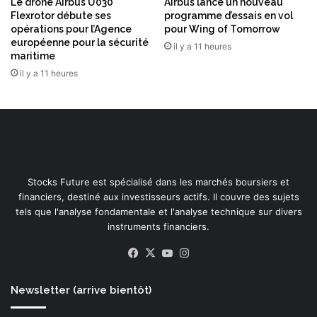
Le drone Airbus U030
Airbus lance un nouveau
Flexrotor débute ses
programme d’essais en vol
opérations pour l’Agence
pour Wing of Tomorrow
européenne pour la sécurité
il y a 11 heures
maritime
il y a 11 heures
Stocks Future est spécialisé dans les marchés boursiers et
financiers, destiné aux investisseurs actifs. Il couvre des sujets
tels que l'analyse fondamentale et l'analyse technique sur divers
instruments financiers.
Facebook
X
YouTube
Instagram
Newsletter (arrive bientôt)