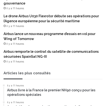
’
gouvernance
é
il y a 11 heures
v
Le drone Airbus U030 Flexrotor débute ses opérations pour
o
l’Agence européenne pour la sécurité maritime
l
il y a 11 heures
u
t
Airbus lance un nouveau programme d’essais en vol pour
i
Wing of Tomorrow
o
il y a 11 heures
n
Airbus remporte le contrat du satellite de communications
d
sécurisées SpainSat NG-III
e
il y a 11 heures
l
a
C
Articles les plus consultés
S
R
il y a 11 heures
D
Airbus livre à la France le premier NH90 conçu pour les
opérations spéciales
il y a 11 heures