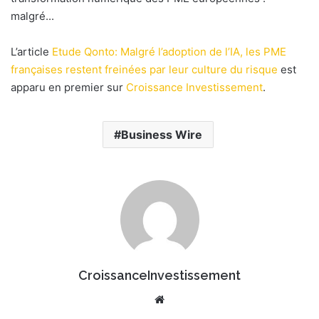
e
malgré...
r
u
L’article
Etude Qonto: Malgré l’adoption de l’IA, les PME
n
françaises restent freinées par leur culture du risque
est
c
apparu en premier sur
Croissance Investissement
.
o
u
r
Business Wire
r
i
e
l
CroissanceInvestissement
We
bsi