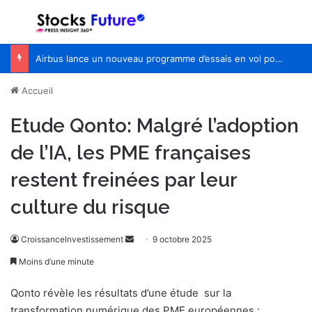
Menu
R
Airbus lance un nouveau programme d’essais en vol pour Wing of Tomorrow
Accueil
Etude Qonto: Malgré l’adoption
de l’IA, les PME françaises
restent freinées par leur
culture du risque
CroissanceInvestissement
E
9 octobre 2025
n
Moins d’une minute
v
o
Qonto révèle les résultats d’une étude sur la
y
transformation numérique des PME européennes :