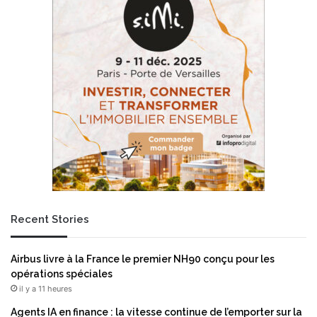
f
r
a
n
ç
a
i
s
e
s
s
’
a
d
a
Recent Stories
p
t
e
Airbus livre à la France le premier NH90 conçu pour les
n
opérations spéciales
t
il y a 11 heures
à
l
Agents IA en finance : la vitesse continue de l’emporter sur la